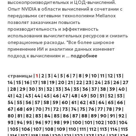
высокопроизводительных и ЦОД-вычислений.
Опыт NVIDIA в области вычислений в сочетании с
передовыми сетевыми технологиями Mellanox
позволят заказчикам повысить
производительность и эффективность
использования вычислительных ресурсов и снизить
операционные расходы. "Все более широкое
применение ИИ и аналитики данных изменяет
подход к вычислениям и ...
подробнее
страницы
|
1
|
2
|
3
|
4
|
5
|
6
|
7
|
8
|
9
|
10
|
11
|
12
|
13
|
14
|
15
|
16
|
17
|
18
|
19
|
20
|
21
|
22
|
23
|
24
|
25
|
26
|
27
|
28
|
29
|
30
|
31
|
32
|
33
|
34
|
35
|
36
|
37
|
38
|
39
|
40
|
41
|
42
|
43
|
44
|
45
|
46
|
47
|
48
|
49
|
50
|
51
|
52
|
53
|
54
|
55
|
56
|
57
|
58
|
59
|
60
|
61
|
62
|
63
|
64
|
65
|
66
|
67
|
68
|
69
|
70
|
71
|
72
|
73
|
74
|
75
|
76
|
77
|
78
|
79
|
80
|
81
|
82
|
83
|
84
|
85
|
86
|
87
|
88
|
89
|
90
|
91
|
92
|
93
|
94
|
95
|
96
|
97
|
98
|
99
|
100
|
101
|
102
|
103
|
104
|
105
|
106
|
107
|
108
|
109
|
110
|
111
|
112
|
113
|
114
|
115
|
116
|
117
|
118
|
119
|
120
|
121
|
122
|
123
|
124
|
125
|
126