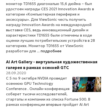
монитор TD1655 диагональю 15,6 дюйма – был
удостоен награды CES 2021 Innovation Awards в
категории «Компьютерная периферия и
аксессуары». Для ViewSonic честь получить
награду Innovation Awards на международной
выставке CES, ведь инновационный дизайн и
характеристики TD1655 были отмечены в ходе
оценки лучших потребительских устройств в 28
категориях. Монитор TD1655 от ViewSonic
разработан для ...
подробнее
AI Art Gallery - виртуальная художественная
галерея в рамках осенней GTC
28.09.2020
С 5 по 9 октября NVDIA проведет
осеннюю GPU Technology
Conference . Онлайн-конференция
соберет тысячи исследователей,
стартапы и компании из списка Fortune 500. В
рамках конференции впервые пройдет AI Art