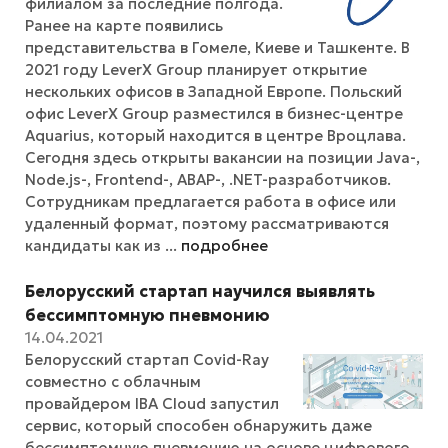
филиалом за последние полгода.
Ранее на карте появились
представительства в Гомеле, Киеве и Ташкенте. В
2021 году LeverX Group планирует открытие
нескольких офисов в Западной Европе. Польский
офис LeverX Group разместился в бизнес-центре
Aquarius, который находится в центре Вроцлава.
Сегодня здесь открыты вакансии на позиции Java-,
Node.js-, Frontend-, ABAP-, .NET-разработчиков.
Сотрудникам предлагается работа в офисе или
удаленный формат, поэтому рассматриваются
кандидаты как из ...
подробнее
Белорусский стартап научился выявлять
бессимптомную пневмонию
14.04.2021
Белорусский стартап Covid-Ray
совместно с облачным
провайдером IBA Cloud запустил
сервис, который способен обнаружить даже
бессимптомную пневмонию на основе цифрового