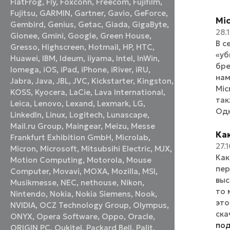
FlatFrog
,
Fly
,
Foxconn
,
Freecom
,
Fujifilm
,
Fujitsu
,
GARMIN
,
Gartner
,
Gavio
,
GeForce
,
Mic
Gembird
,
Genius
,
Getac
,
Giada
,
GigaByte
,
28.
Gionee
,
Gmini
,
Google
,
Green House
,
В с
Gresso
,
Highscreen
,
Hotmail
,
HP
,
HTC
,
«уб
Huawei
,
IBM
,
Ideum
,
iiyama
,
Intel
,
InWin
,
бре
Iomega
,
iOS
,
iPad
,
iPhone
,
iRiver
,
iRU
,
нам
Jabra
,
Java
,
JBL
,
JVC
,
Kickstarter
,
Kingston
,
Mic
KOSS
,
Kyocera
,
LaCie
,
Lava International
,
так
Leica
,
Lenovo
,
Lexand
,
Lexmark
,
LG
,
Одн
LinkedIn
,
Linux
,
Logitech
,
Lunascape
,
Mail.ru Group
,
Maingear
,
Meizu
,
Messe
Как
Frankfurt Exhibition GmbH
,
Microlab
,
27.
Micron
,
Microsoft
,
Mitsubsihi Electric
,
MJX
,
Как
Motion Computing
,
Motorola
,
Mouse
пер
Computer
,
Movavi
,
MOXA
,
Mozilla
,
MSI
,
выс
Musikmesse
,
NEC
,
nethouse
,
Nikon
,
то 
Nintendo
,
Nokia
,
Nokia Siemens
,
Nook
,
это
NVIDIA
,
OCZ Technology Group
,
Olympus
,
ска
ONYX
,
Opera Software
,
Oppo
,
Oracle
,
по
ORIGIN PC
,
Oukitel
,
Packard Bell
,
Palit
,