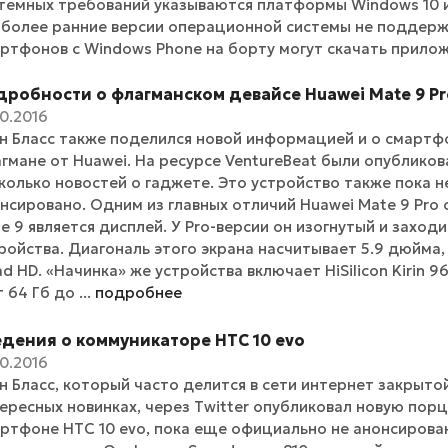
темных требований указываются платформы Windows 10 и 
 более ранние версии операционной системы не поддерж
ртфонов с Windows Phone на борту могут скачать приложе
дробности о флагманском девайсе Huawei Mate 9 Pr
10.2016
н Бласс также поделился новой информацией и о смартфо
гмане от Huawei. На ресурсе VentureBeat были опублико
колько новостей о гаджете. Это устройство также пока 
нсировано. Одним из главных отличий Huawei Mate 9 Pro
e 9 является дисплей. У Pro-версии он изогнутый и заход
ройства. Диагональ этого экрана насчитывает 5.9 дюйма
d HD. «Начинка» же устройства включает HiSilicon Kirin 9
т 64 Гб до ...
подробнее
едения о коммуникаторе HTC 10 evo
10.2016
н Бласс, который часто делится в сети интернет закрыт
ересных новинках, через Twitter опубликовал новую по
ртфоне HTC 10 evo, пока еще официально не анонсирова