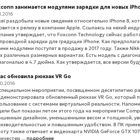
xconn занимается модулями зарядки для новых iPh
1.2016
kei раздобыла новые сведения относительно iPhone 8, ко
овится к релизу в компании Apple. Ссылаясь на некий инд
пания утверждает, что Foxconn Technology сейчас работ
проводной зарядки для грядущих iPhone. Как предполага
ими модулями поступят в продажу в 2017 году. Также Nikk
х различных размерных вариантах. Есть модель с диагона
иагональю в 4.7 дюйма. Как утверждается, все версии буду
tac обновила рюкзак VR Go
10.2016
специальном мероприятии, посвященном десятилетию ра
демонстрировала обновленный рюкзак VR Go, который п
ользование с системами виртуальной реальности. Напом
ели был показан летом этого года на мероприятии Comp
чшенным дизайном, уменьшенными весом и толщиной, ув
изводительностью и повышенным удобством. В ПК применя
оту также отвечает и видеокарта NVIDIA GeForce GTX 1070
инчестер ...
подробнее