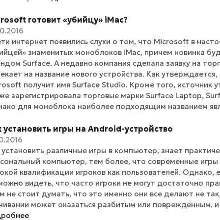
rosoft готовит «убийцу» iMac?
10.2016
ети интернет появились слухи о том, что Microsoft в нас
ийцей» знаменитых моноблоков iMac, причем новинка буд
ндом Surface. А недавно компания сделала заявку на торг
екает на название нового устройства. Как утверждается,
rosoft получит имя Surface Studio. Кроме того, источник
же зарегистрировала торговые марки Surface Laptop, Surfac
ако для моноблока наиболее подходящим названием являе
 установить игры на Android-устройство
10.2016
 установить различные игры в компьютер, знает практич
сональный компьютер, тем более, что современные игры 
окой квалификации игроков как пользователей. Однако,
можно видеть, что часто игроки не могут достаточно прав
м не стоит думать, что это именно они все делают не так,
чивании может оказаться разбитым или поврежденным, и т
дробнее