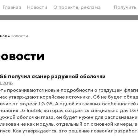
Главная
Новости
О проекте, реклама
Получить 
вная
»
новости
овости
 G6 получил сканер радужной оболочки
1.2016
еть просачиваются новые подробности о грядущем флагм
час утверждают корейские источники, G6 не будет обла
ичие от модели LG G5. А одной из главных особенностей
нология LG Inotek, которая создается специально для LG G
ужной оболочки глаза, он будет нужен для распознавания
лизован не как модуль, отдельный от основной камеры, а
пусе. Как утверждается, это решение позволит разработч