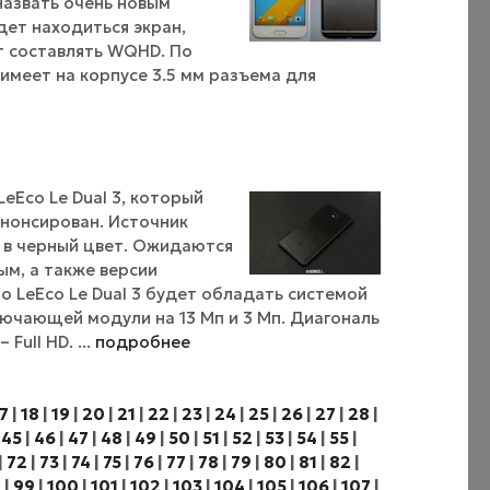
назвать очень новым
дет находиться экран,
т составлять WQHD. По
имеет на корпусе 3.5 мм разъема для
eEco Le Dual 3, который
анонсирован. Источник
 в черный цвет. Ожидаются
ым, а также версии
о LeEco Le Dual 3 будет обладать системой
лючающей модули на 13 Мп и 3 Мп. Диагональ
ull HD. ...
подробнее
7
|
18
|
19
|
20
|
21
|
22
|
23
|
24
|
25
|
26
|
27
|
28
|
|
45
|
46
|
47
|
48
|
49
|
50
|
51
|
52
|
53
|
54
|
55
|
|
72
|
73
|
74
|
75
|
76
|
77
|
78
|
79
|
80
|
81
|
82
|
8
|
99
|
100
|
101
|
102
|
103
|
104
|
105
|
106
|
107
|