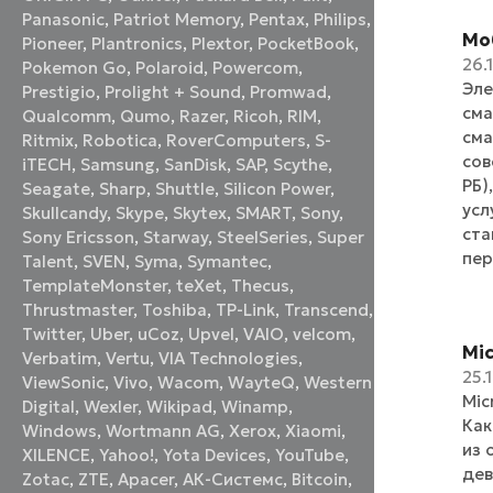
Panasonic
,
Patriot Memory
,
Pentax
,
Philips
,
Мо
Pioneer
,
Plantronics
,
Plextor
,
PocketBook
,
26.
Pokemon Go
,
Polaroid
,
Powercom
,
Эле
Prestigio
,
Prolight + Sound
,
Promwad
,
сма
Qualcomm
,
Qumo
,
Razer
,
Ricoh
,
RIM
,
сма
Ritmix
,
Robotica
,
RoverComputers
,
S-
сов
iTECH
,
Samsung
,
SanDisk
,
SAP
,
Scythe
,
РБ)
Seagate
,
Sharp
,
Shuttle
,
Silicon Power
,
усл
Skullcandy
,
Skype
,
Skytex
,
SMART
,
Sony
,
ста
Sony Ericsson
,
Starway
,
SteelSeries
,
Super
пер
Talent
,
SVEN
,
Syma
,
Symantec
,
TemplateMonster
,
teXet
,
Thecus
,
Thrustmaster
,
Toshiba
,
TP-Link
,
Transcend
,
Twitter
,
Uber
,
uCoz
,
Upvel
,
VAIO
,
velcom
,
Mi
Verbatim
,
Vertu
,
VIA Technologies
,
25.
ViewSonic
,
Vivo
,
Wacom
,
WayteQ
,
Western
Mic
Digital
,
Wexler
,
Wikipad
,
Winamp
,
Как
Windows
,
Wortmann AG
,
Xerox
,
Xiaomi
,
из 
XILENCE
,
Yahoo!
,
Yota Devices
,
YouTube
,
дев
Zotac
,
ZTE
,
Аpacer
,
АК-Системс
,
Вitcoin
,