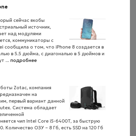
one
торый сейчас якобы
устриальный источник,
ает над модулями
ется, коммуникаторы с
ei сообщила о том, что iPhone 8 создается в
лью в 5.5 дюйма, с диагональю в 5 дюймов и
т ...
подробнее
боты Zotac, компания
редназначен на
ним, первый вариант данной
utex. Система обладает
еличенной
ется чип Intel Core i5-6400T, за быструю
. Количество ОЗУ – 8 Гб, есть SSD на 120 Гб