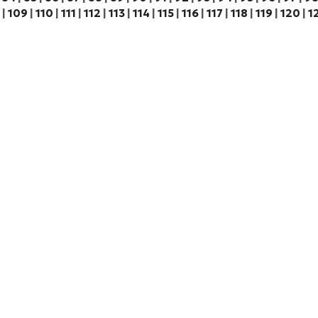
|
109
|
110
|
111
|
112
|
113
|
114
|
115
|
116
|
117
|
118
|
119
|
120
|
1