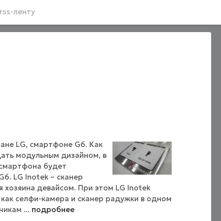
rss-ленту
ане LG, смартфоне G6. Как
дать модульным дизайном, в
 смартфона будет
6. LG Inotek – сканер
 хозяина девайсом. При этом LG Inotek
 как селфи-камера и сканер радужки в одном
икам ...
подробнее