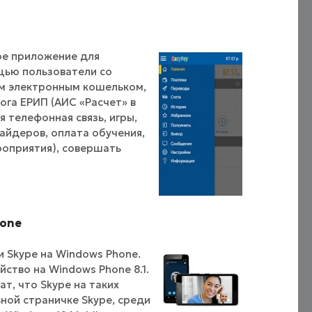
ое приложение для
щью пользователи со
им электронным кошельком,
ога ЕРИП (АИС «Расчет» в
я телефонная связь, игры,
вайдеров, оплата обучения,
роприятия), совершать
hone
 Skype на Windows Phone.
ство на Windows Phone 8.1.
т, что Skype на таких
ной страничке Skype, среди