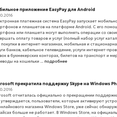
бильное приложение EasyPay для Android
10.2016
ктронная платежная система EasyPay запускает мобильн
ртфонов и планшетов на платформе Android. С его помо
ртфона или планшета могут выполнять операции со сво
ершать оплату товаров и услуг (полный набор услуг катал
, покупки в интернет-магазинах, мобильная и стационарна
уги банков, кабельное телевидение, услуги интернет-про
вок в букмекерских конторах, билетов на транспорт и ме
еводы на кошельки ...
подробнее
crosoft прекратила поддержку Skype на Windows P
10.2016
rosoft отчиталась официально о прекращении поддержки
 утверждается, пользователи, которые активируют устрой
онлайнового магазина Windows Store, уже сейчас обнаружа
айсах больше не работает. В Windows Store, на официаль