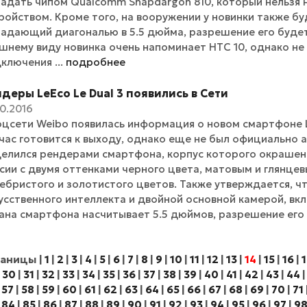
адать чипом Qualcomm Snapdargon 810, который нельзя 
ройством. Кроме того, на вооружении у новинки также бу
адающий диагональю в 5.5 дюйма, разрешение его буде
шнему виду новинка очень напоминает HTC 10, однако не 
ключения ...
подробнее
деры LeEco Le Dual 3 появились в Сети
10.2016
оцсети Weibo появилась информация о новом смартфоне L
час готовится к выходу, однако еще не был официально 
елился рендерами смартфона, корпус которого окрашен
сии с двумя оттенками черного цвета, матовым и глянцев
ебристого и золотистого цветов. Также утверждается, чт
усственного интеллекта и двойной основной камерой, вк
ана смартфона насчитывает 5.5 дюймов, разрешение его – F
раницы
|
1
|
2
|
3
|
4
|
5
|
6
|
7
|
8
|
9
|
10
|
11
|
12
|
13
|
14
|
15
|
16
|
1
|
30
|
31
|
32
|
33
|
34
|
35
|
36
|
37
|
38
|
39
|
40
|
41
|
42
|
43
|
44
|
57
|
58
|
59
|
60
|
61
|
62
|
63
|
64
|
65
|
66
|
67
|
68
|
69
|
70
|
71
|
84
|
85
|
86
|
87
|
88
|
89
|
90
|
91
|
92
|
93
|
94
|
95
|
96
|
97
|
9