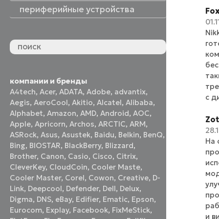
периферийные устройства
Fo
01.1
периферийные устройства
акустические системы
принтеры и МФУ
оптические приводы
графические планшеты
флеш-накопители
устройства ввода
наушники и гарнитуры
смотреть все
Nik
гот
ком
бес
так
компании и бренды
тре
A4tech
,
Acer
,
ADATA
,
Adobe
,
advantix
,
с д
Aegis
,
AeroCool
,
Akitio
,
Alcatel
,
Alibaba
,
Alphabet
,
Amazon
,
AMD
,
Android
,
AOC
,
Zo
Apple
,
Apricorn
,
Archos
,
ARCTIC
,
ARM
,
28.
ASRock
,
Asus
,
Asustek
,
Baidu
,
Belkin
,
BenQ
,
На 
Bing
,
BIOSTAR
,
BlackBerry
,
Blizzard
,
про
Brother
,
Canon
,
Casio
,
Cisco
,
Citrix
,
исп
CleverKey
,
CloudCoin
,
Cooler Maste
,
мод
Cooler Master
,
Corel
,
Cowon
,
Creative
,
D-
улу
Link
,
Deepcool
,
Defender
,
Dell
,
Delux
,
про
Digma
,
DNS
,
eBay
,
Edifier
,
Ematic
,
Epson
,
раб
Eurocom
,
Explay
,
Facebook
,
FixMeStick
,
и в