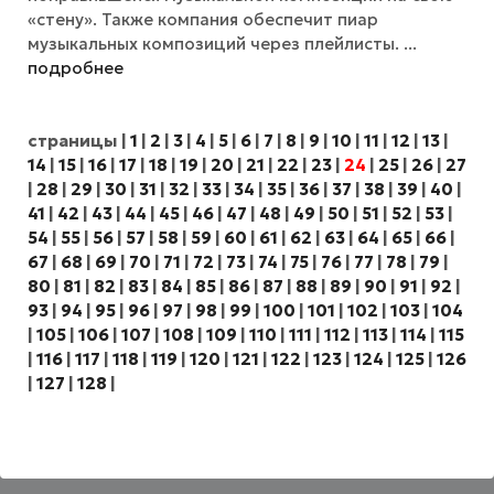
«стену». Также компания обеспечит пиар
музыкальных композиций через плейлисты. ...
подробнее
страницы
|
1
|
2
|
3
|
4
|
5
|
6
|
7
|
8
|
9
|
10
|
11
|
12
|
13
|
14
|
15
|
16
|
17
|
18
|
19
|
20
|
21
|
22
|
23
|
24
|
25
|
26
|
27
|
28
|
29
|
30
|
31
|
32
|
33
|
34
|
35
|
36
|
37
|
38
|
39
|
40
|
41
|
42
|
43
|
44
|
45
|
46
|
47
|
48
|
49
|
50
|
51
|
52
|
53
|
54
|
55
|
56
|
57
|
58
|
59
|
60
|
61
|
62
|
63
|
64
|
65
|
66
|
67
|
68
|
69
|
70
|
71
|
72
|
73
|
74
|
75
|
76
|
77
|
78
|
79
|
80
|
81
|
82
|
83
|
84
|
85
|
86
|
87
|
88
|
89
|
90
|
91
|
92
|
93
|
94
|
95
|
96
|
97
|
98
|
99
|
100
|
101
|
102
|
103
|
104
|
105
|
106
|
107
|
108
|
109
|
110
|
111
|
112
|
113
|
114
|
115
|
116
|
117
|
118
|
119
|
120
|
121
|
122
|
123
|
124
|
125
|
126
|
127
|
128
|