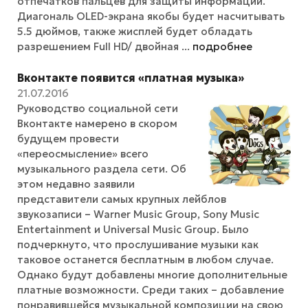
отпечатков пальцев для защиты информации.
Диагональ OLED-экрана якобы будет насчитывать
5.5 дюймов, также жисплей будет обладать
разрешением Full HD/ двойная ...
подробнее
Вконтакте появится «платная музыка»
21.07.2016
Руководство социальной сети
Вконтакте намерено в скором
будущем провести
«переосмысление» всего
музыкального раздела сети. Об
этом недавно заявили
представители самых крупных лейблов
звукозаписи – Warner Music Group, Sony Music
Entertainment и Universal Music Group. Было
подчеркнуто, что прослушивание музыки как
таковое останется бесплатным в любом случае.
Однако будут добавлены многие дополнительные
платные возможности. Среди таких – добавление
понравившейся музыкальной композиции на свою