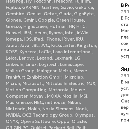
FlatFrog
,
Fly
,
Foxconn
,
Freecom
,
Fujifilm
,
В Р
Fujitsu
,
GARMIN
,
Gartner
,
Gavio
,
GeForce
,
29.
Gembird
,
Genius
,
Getac
,
Giada
,
GigaByte
,
В Р
Gionee
,
Gmini
,
Google
,
Green House
,
ста
Gresso
,
Highscreen
,
Hotmail
,
HP
,
HTC
,
Mar
Huawei
,
IBM
,
Ideum
,
iiyama
,
Intel
,
InWin
,
пла
Iomega
,
iOS
,
iPad
,
iPhone
,
iRiver
,
iRU
,
сок
Jabra
,
Java
,
JBL
,
JVC
,
Kickstarter
,
Kingston
,
при
KOSS
,
Kyocera
,
LaCie
,
Lava International
,
уст
Leica
,
Lenovo
,
Lexand
,
Lexmark
,
LG
,
LinkedIn
,
Linux
,
Logitech
,
Lunascape
,
Ян
Mail.ru Group
,
Maingear
,
Meizu
,
Messe
29.
Frankfurt Exhibition GmbH
,
Microlab
,
В м
Micron
,
Microsoft
,
Mitsubsihi Electric
,
MJX
,
уст
Motion Computing
,
Motorola
,
Mouse
дос
Computer
,
Movavi
,
MOXA
,
Mozilla
,
MSI
,
Она
Musikmesse
,
NEC
,
nethouse
,
Nikon
,
вер
Nintendo
,
Nokia
,
Nokia Siemens
,
Nook
,
«ум
NVIDIA
,
OCZ Technology Group
,
Olympus
,
при
ONYX
,
Opera Software
,
Oppo
,
Oracle
,
ORIGIN PC
,
Oukitel
,
Packard Bell
,
Palit
,