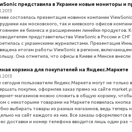
ewSonic представила в Украине новые мониторы и 
1.2013
иеве состоялась презентация новинок компании ViewSonic
рудники как московского, так и киевского офисов компан
тоянием ее бизнеса и расширением линейки продуктов. Ко
оводителем представительства ViewSonic в России и СН
ретилась с украинскими журналистами. Презентация Инн
вящена итогам работы ViewSonic в регионе, включающем 
ольшу. Она отметила, что офисы в Киеве и Минске внесли
иная корзина для покупателей на Яндекс.Маркете
1.2013
 сегодня пользователи Яндекс.Маркета могут не только 
ершать покупки, оформляя заказ прямо на сайте market.y
ернет-магазинов можно сложить в общую корзину, чтобы
ом с некоторыми товарами на Маркете появилась кнопка
бно выбирать товары из разных магазинов, ведь теперь 
ельно на сайт каждого из них. Все заказы оформляются в
ес доставки и номер телефона вводится лишь один раз — 