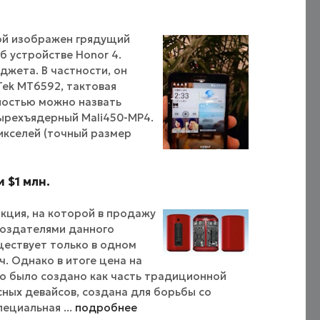
рой изображен грядущий
б устройстве Honor 4.
джета. В частности, он
ek MT6592, тактовая
нностью можно назвать
ырехъядерный Mali450-MP4.
икселей (точный размер
 $1 млн.
кция, на которой в продажу
Создателями данного
ществует только в одном
ч. Однако в итоге цена на
во было создано как часть традиционной
ных девайсов, создана для борьбы со
ециальная ...
подробнее