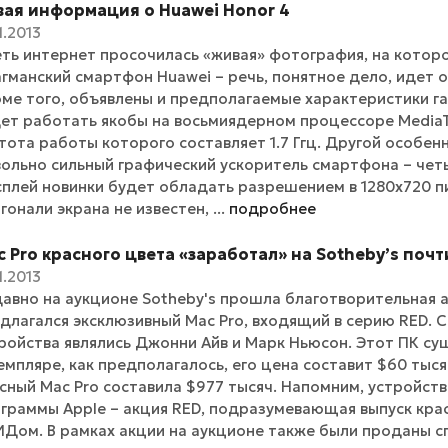
вая информация о Huawei Honor 4
1.2013
еть интернет просочилась «живая» фотография, на кото
гманский смартфон Huawei – речь, понятное дело, идет о
ме того, объявлены и предполагаемые характеристики га
ет работать якобы на восьмиядерном процессоре MediaT
тота работы которого составляет 1.7 Ггц. Другой особе
ольно сильный графический ускоритель смартфона – чет
плей новинки будет обладать разрешением в 1280х720 п
гонали экрана не известен, ...
подробнее
 Pro красного цвета «заработал» на Sotheby’s почти
1.2013
авно на аукционе Sotheby's прошла благотворительная а
длагался эксклюзивный Mac Pro, входящий в серию RED. 
ройства являлись Джонни Айв и Марк Ньюсон. Этот ПК су
емпляре, как предполагалось, его цена составит $60 тыся
сный Mac Pro составила $977 тысяч. Напомним, устройст
граммы Apple – акция RED, подразумевающая выпуск крас
Дом. В рамках акции на аукционе также были проданы сп