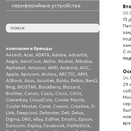
периферийные устройства
Вто
05.
периферийные устройства
акустические системы
принтеры и МФУ
оптические приводы
графические планшеты
флеш-накопители
устройства ввода
наушники и гарнитуры
смотреть все
13 
Пет
зак
под
зан
компании и бренды
С п
A4tech
,
Acer
,
ADATA
,
Adobe
,
advantix
,
по
Aegis
,
AeroCool
,
Akitio
,
Alcatel
,
Alibaba
,
Alphabet
,
Amazon
,
AMD
,
Android
,
AOC
,
Осе
Apple
,
Apricorn
,
Archos
,
ARCTIC
,
ARM
,
04.
ASRock
,
Asus
,
Asustek
,
Baidu
,
Belkin
,
BenQ
,
29 
Bing
,
BIOSTAR
,
BlackBerry
,
Blizzard
,
соб
Brother
,
Canon
,
Casio
,
Cisco
,
Citrix
,
Мож
CleverKey
,
CloudCoin
,
Cooler Maste
,
сер
Cooler Master
,
Corel
,
Cowon
,
Creative
,
D-
был
Link
,
Deepcool
,
Defender
,
Dell
,
Delux
,
нов
Digma
,
DNS
,
eBay
,
Edifier
,
Ematic
,
Epson
,
вре
Eurocom
,
Explay
,
Facebook
,
FixMeStick
,