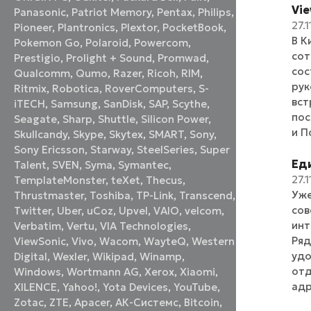
Vi
Panasonic
,
Patriot Memory
,
Pentax
,
Philips
,
27.1
Pioneer
,
Plantronics
,
Plextor
,
PocketBook
,
В К
Pokemon Go
,
Polaroid
,
Powercom
,
сот
Prestigio
,
Prolight + Sound
,
Promwad
,
сос
Qualcomm
,
Qumo
,
Razer
,
Ricoh
,
RIM
,
рук
Ritmix
,
Robotica
,
RoverComputers
,
S-
вст
iTECH
,
Samsung
,
SanDisk
,
SAP
,
Scythe
,
пос
Seagate
,
Sharp
,
Shuttle
,
Silicon Power
,
и П
Skullcandy
,
Skype
,
Skytex
,
SMART
,
Sony
,
Sony Ericsson
,
Starway
,
SteelSeries
,
Super
Ед
Talent
,
SVEN
,
Syma
,
Symantec
,
27.1
TemplateMonster
,
teXet
,
Thecus
,
Уже
Thrustmaster
,
Toshiba
,
TP-Link
,
Transcend
,
сов
Twitter
,
Uber
,
uCoz
,
Upvel
,
VAIO
,
velcom
,
инт
Verbatim
,
Vertu
,
VIA Technologies
,
Ряд
ViewSonic
,
Vivo
,
Wacom
,
WayteQ
,
Western
удо
Digital
,
Wexler
,
Wikipad
,
Winamp
,
отд
Windows
,
Wortmann AG
,
Xerox
,
Xiaomi
,
адр
XILENCE
,
Yahoo!
,
Yota Devices
,
YouTube
,
Zotac
,
ZTE
,
Аpacer
,
АК-Системс
,
Вitcoin
,