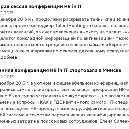
рая сессия конференции HR in IT
12.2013
декабря 2013 мы продолжим раскрывать тайны специфики 
рова, проект-менеджер TalentHunting.ru (сервис, позвол
рытия вакансий, за счет вовлечения в «охоту на таланты»
елится прикладной информацией по активизации - техно
имает первое место среди источников найма и в Европе -
омощью ее «шпаргалки по рекомендательному рекрутингу»
дробнее
нняя конференция HR in IT стартовала в Минске
12.2013
ноября 2013 г. в уютном и фешенебельном конференц-зал
рались самые яркие представительницы прекрасной HR-
но было смело устраивать конкурс красоты, но все же на
ьезные вопросы: «КАК и ГДЕ найти «того самого» IT-спец
и посвящены HR-бренду, самопиару, эффективности социа
ой системе и секретам переманивания квалифицированны
менных затрат на поиск новых сотрудников. Елена Саленк