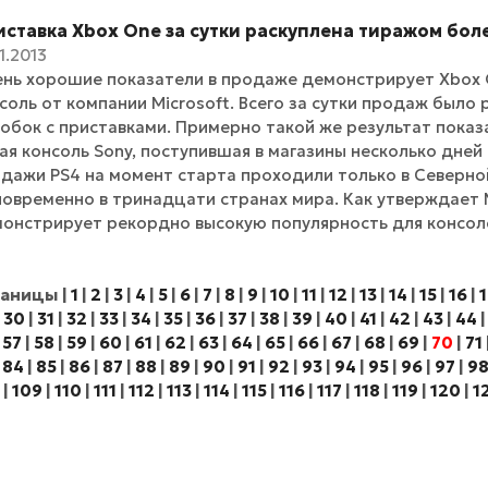
ставка Xbox One за сутки раскуплена тиражом боле
11.2013
нь хорошие показатели в продаже демонстрирует Xbox 
соль от компании Microsoft. Всего за сутки продаж было 
обок с приставками. Примерно такой же результат показал
ая консоль Sony, поступившая в магазины несколько дней
дажи PS4 на момент старта проходили только в Северной
овременно в тринадцати странах мира. Как утверждает M
онстрирует рекордно высокую популярность для консоле
раницы
|
1
|
2
|
3
|
4
|
5
|
6
|
7
|
8
|
9
|
10
|
11
|
12
|
13
|
14
|
15
|
16
|
1
|
30
|
31
|
32
|
33
|
34
|
35
|
36
|
37
|
38
|
39
|
40
|
41
|
42
|
43
|
44
|
57
|
58
|
59
|
60
|
61
|
62
|
63
|
64
|
65
|
66
|
67
|
68
|
69
|
70
|
71
|
84
|
85
|
86
|
87
|
88
|
89
|
90
|
91
|
92
|
93
|
94
|
95
|
96
|
97
|
9
|
109
|
110
|
111
|
112
|
113
|
114
|
115
|
116
|
117
|
118
|
119
|
120
|
1