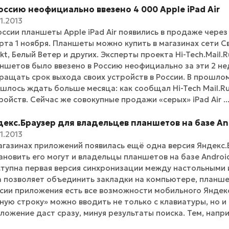
оссию неофициально ввезено 4 000 Apple iPad Air
11.2013
оссии планшеты Apple iPad Air появились в продаже через
рта 1 ноября. Планшеты можно купить в магазинах сети Св
kt, Белый Ветер и других. Эксперты проекта Hi-Tech.Mail.R
ншетов было ввезено в Россию неофициально за эти 2 не
ращать срок выхода своих устройств в России. В прошло
шлось ждать больше месяца: как сообщал Hi-Tech Mail.Ru
ройств. Сейчас же совокупные продажи «серых» iPad Air ..
декс.Браузер для владельцев планшетов на базе An
11.2013
агазинах приложений появилась ещё одна версия Яндекс
ановить его могут и владельцы планшетов на базе Android
тупна первая версия синхронизации между настольными 
 позволяет объединить закладки на компьютере, планше
сии приложения есть все возможности мобильного Яндекс.
ную строку» можно вводить не только с клавиатуры, но и 
ложение даст сразу, минуя результаты поиска. Тем, наприм