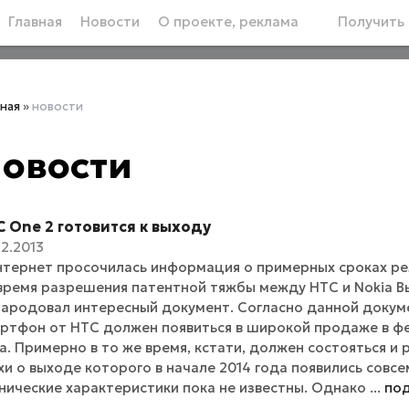
Главная
Новости
О проекте, реклама
Получить 
вная
»
новости
овости
 One 2 готовится к выходу
12.2013
нтернет просочилась информация о примерных сроках ре
время разрешения патентной тяжбы между HTC и Nokia В
ародовал интересный документ. Согласно данной докум
ртфон от HTC должен появиться в широкой продаже в фе
а. Примерно в то же время, кстати, должен состояться и
хи о выходе которого в начале 2014 года появились совсе
нические характеристики пока не известны. Однако ...
по