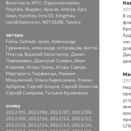
Но
Вконтакте
,
МТС
,
Одноклассники
,
Playtika
,
Яндекс
,
Apacer
,
Aresze
,
Epic
27.1
Gear
,
Huntkey
,
Inno3D
,
Kingmax
,
В с
Lars&Vaensoon
,
NETGEAR
,
Tesoro
фла
Кро
авторы
буд
Faina
,
Samael
,
vjuen
,
Александр
час
Гуриненко
,
александр островцов
,
Антон
дов
Платов
,
Василий Запотылок
,
Денис
Дис
Лавникевич
,
Дмитрий Саевич
,
Иван
диа
Ковалев
,
Игорь Грень
,
Игорь Савчук
,
Маргарита Парфинчук
,
Михаил
Mac
Мощенский
,
Ольга Кирюшкина
,
Роман
27.1
Арбузов
,
Сергей Зозуля
,
Сергей Золотов
,
Нед
Сергей Смирнов
,
Татьяна Кравченко
пре
уст
номер
экз
2012/05
,
2012/06
,
2012/07
,
2012/08
,
кра
2012/09
,
2012/10
,
2012/11
,
2012/12
,
про
2012/13
,
2012/14
,
2012/15
,
2012/16
,
СПИ