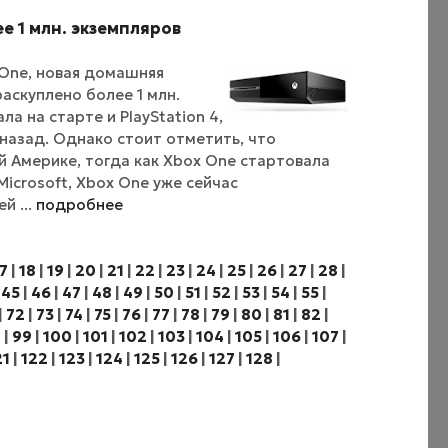
е 1 млн. экземпляров
One, новая домашняя
раскуплено более 1 млн.
а на старте и PlayStation 4,
 назад. Однако стоит отметить, что
 Америке, тогда как Xbox One стартовала
icrosoft, Xbox One уже сейчас
й ...
подробнее
7
|
18
|
19
|
20
|
21
|
22
|
23
|
24
|
25
|
26
|
27
|
28
|
|
45
|
46
|
47
|
48
|
49
|
50
|
51
|
52
|
53
|
54
|
55
|
|
72
|
73
|
74
|
75
|
76
|
77
|
78
|
79
|
80
|
81
|
82
|
8
|
99
|
100
|
101
|
102
|
103
|
104
|
105
|
106
|
107
|
21
|
122
|
123
|
124
|
125
|
126
|
127
|
128
|