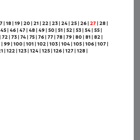
7
|
18
|
19
|
20
|
21
|
22
|
23
|
24
|
25
|
26
|
27
|
28
|
|
45
|
46
|
47
|
48
|
49
|
50
|
51
|
52
|
53
|
54
|
55
|
|
72
|
73
|
74
|
75
|
76
|
77
|
78
|
79
|
80
|
81
|
82
|
8
|
99
|
100
|
101
|
102
|
103
|
104
|
105
|
106
|
107
|
21
|
122
|
123
|
124
|
125
|
126
|
127
|
128
|