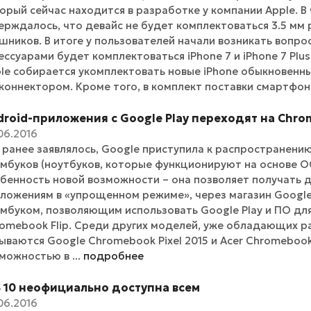
орый сейчас находится в разработке у компании Apple. В
ерждалось, что девайс не будет комплектоваться 3.5 м
шников. В итоге у пользователей начали возникать вопро
ессуарами будет комплектоваться iPhone 7 и iPhone 7 Plu
le собирается укомплектовать новые iPhone обыкновенн
коннектором. Кроме того, в комплект поставки смартфона
droid-приложения с Google Play переходят на Chro
06.2016
 ранее заявлялось, Google приступила к распространени
мбуков (ноутбуков, которые функционируют на основе О
бенность новой возможности – она позволяет получать д
ложениям в «упрощенном режиме», через магазин Google 
мбуком, позволяющим использовать Google Play и ПО для
omebook Flip. Среди других моделей, уже обладающих 
ываются Google Chromebook Pixel 2015 и Acer Chromeboo
можностью в ...
подробнее
S 10 неофициально доступна всем
06.2016