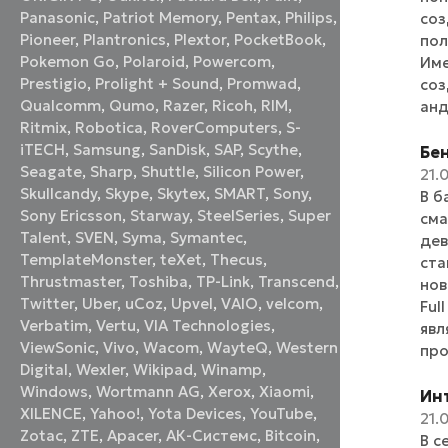
Panasonic
,
Patriot Memory
,
Pentax
,
Philips
,
соз
Pioneer
,
Plantronics
,
Plextor
,
PocketBook
,
пол
Pokemon Go
,
Polaroid
,
Powercom
,
Име
Prestigio
,
Prolight + Sound
,
Promwad
,
соз
Qualcomm
,
Qumo
,
Razer
,
Ricoh
,
RIM
,
анд
Ritmix
,
Robotica
,
RoverComputers
,
S-
iTECH
,
Samsung
,
SanDisk
,
SAP
,
Scythe
,
Бе
Seagate
,
Sharp
,
Shuttle
,
Silicon Power
,
21.
Skullcandy
,
Skype
,
Skytex
,
SMART
,
Sony
,
В б
Sony Ericsson
,
Starway
,
SteelSeries
,
Super
сма
Talent
,
SVEN
,
Syma
,
Symantec
,
дев
TemplateMonster
,
teXet
,
Thecus
,
ста
Thrustmaster
,
Toshiba
,
TP-Link
,
Transcend
,
нов
Twitter
,
Uber
,
uCoz
,
Upvel
,
VAIO
,
velcom
,
Ful
Verbatim
,
Vertu
,
VIA Technologies
,
явл
ViewSonic
,
Vivo
,
Wacom
,
WayteQ
,
Western
про
Digital
,
Wexler
,
Wikipad
,
Winamp
,
Windows
,
Wortmann AG
,
Xerox
,
Xiaomi
,
Инт
XILENCE
,
Yahoo!
,
Yota Devices
,
YouTube
,
21.
Zotac
,
ZTE
,
Аpacer
,
АК-Системс
,
Вitcoin
,
В с