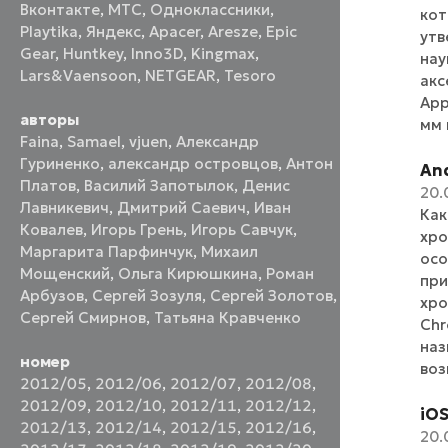
Вконтакте
,
МТС
,
Одноклассники
,
кот
Playtika
,
Яндекс
,
Apacer
,
Aresze
,
Epic
утв
Gear
,
Huntkey
,
Inno3D
,
Kingmax
,
нау
Lars&Vaensoon
,
NETGEAR
,
Tesoro
акс
App
авторы
мм 
Faina
,
Samael
,
vjuen
,
Александр
Гуриненко
,
александр островцов
,
Антон
An
Платов
,
Василий Запотылок
,
Денис
20.
Лавникевич
,
Дмитрий Саевич
,
Иван
Как
Ковалев
,
Игорь Грень
,
Игорь Савчук
,
хро
Маргарита Парфинчук
,
Михаил
осо
Мощенский
,
Ольга Кирюшкина
,
Роман
при
Арбузов
,
Сергей Зозуля
,
Сергей Золотов
,
хро
Сергей Смирнов
,
Татьяна Кравченко
Chr
наз
номер
воз
2012/05
,
2012/06
,
2012/07
,
2012/08
,
2012/09
,
2012/10
,
2012/11
,
2012/12
,
iO
2012/13
,
2012/14
,
2012/15
,
2012/16
,
20.