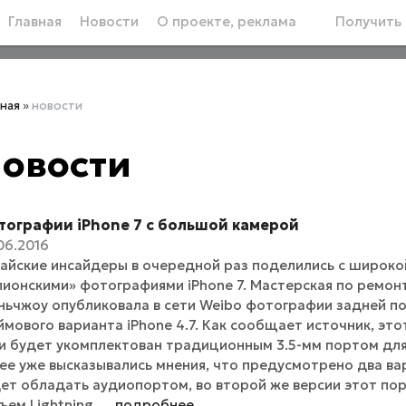
Главная
Новости
О проекте, реклама
Получить 
вная
»
новости
овости
тографии iPhone 7 с большой камерой
06.2016
айские инсайдеры в очередной раз поделились с широк
ионскими» фотографиями iPhone 7. Мастерская по ремонт
ньчжоу опубликовала в сети Weibo фотографии задней по
мового варианта iPhone 4.7. Как сообщает источник, это
и будет укомплектован традиционным 3.5-мм портом дл
ее уже высказывались мнения, что предусмотрено два вари
ет обладать аудиопортом, во второй же версии этот по
ъем Lightning. ...
подробнее