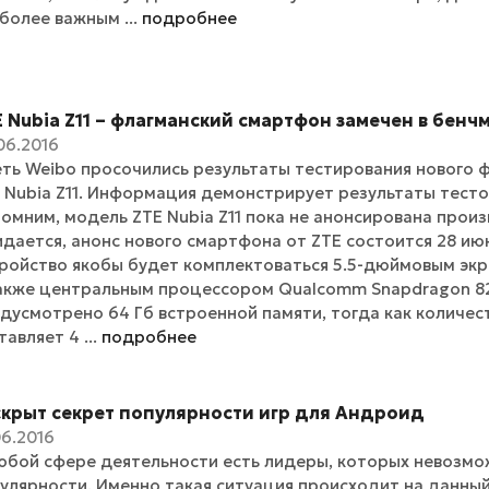
более важным ...
подробнее
 Nubia Z11 – флагманский смартфон замечен в бенч
06.2016
еть Weibo просочились результаты тестирования нового
 Nubia Z11. Информация демонстрирует результаты тесто
омним, модель ZTE Nubia Z11 пока не анонсирована прои
дается, анонс нового смартфона от ZTE состоится 28 июн
ройство якобы будет комплектоваться 5.5-дюймовым экра
акже центральным процессором Qualcomm Snapdragon 82
дусмотрено 64 Гб встроенной памяти, тогда как количес
тавляет 4 ...
подробнее
скрыт секрет популярности игр для Андроид
06.2016
юбой сфере деятельности есть лидеры, которых невозмо
улярности. Именно такая ситуация происходит на данный