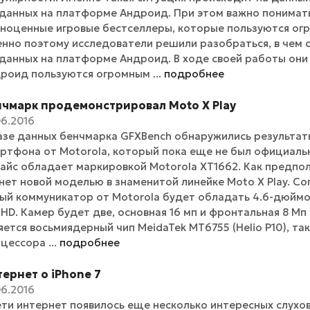
данных на платформе Андроид. При этом важно понимать,
ноценные игровые бестселлеры, которые пользуются ог
нно поэтому исследователи решили разобраться, в чем с
данных на платформе Андроид. В ходе своей работы они 
роид пользуются огромным ...
подробнее
нчмарк продемонстрировал Moto X Play
06.2016
азе данных бенчмарка GFXBench обнаружились результат
ртфона от Motorola, который пока еще не был официаль
айс обладает маркировкой Motorola XT1662. Как предпол
нет новой моделью в знаменитой линейке Moto X Play. С
ый коммуникатор от Motorola будет обладать 4.6-дюйм
l HD. Камер будет две, основная 16 мп и фронтальная 8 М
яется восьмиядерный чип MeidaTek MT6755 (Helio P10), та
цессора ...
подробнее
ернет о iPhone 7
06.2016
ети интернет появилось еще несколько интересных слухов