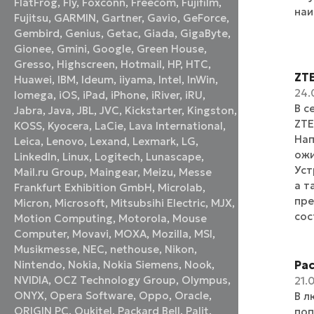
FlatFrog
,
Fly
,
Foxconn
,
Freecom
,
Fujifilm
,
наи
Fujitsu
,
GARMIN
,
Gartner
,
Gavio
,
GeForce
,
Gembird
,
Genius
,
Getac
,
Giada
,
GigaByte
,
Gionee
,
Gmini
,
Google
,
Green House
,
Gresso
,
Highscreen
,
Hotmail
,
HP
,
HTC
,
ZTE
Huawei
,
IBM
,
Ideum
,
iiyama
,
Intel
,
InWin
,
24.
Iomega
,
iOS
,
iPad
,
iPhone
,
iRiver
,
iRU
,
В с
Jabra
,
Java
,
JBL
,
JVC
,
Kickstarter
,
Kingston
,
ZTE
KOSS
,
Kyocera
,
LaCie
,
Lava International
,
Нап
Leica
,
Lenovo
,
Lexand
,
Lexmark
,
LG
,
ожи
LinkedIn
,
Linux
,
Logitech
,
Lunascape
,
Уст
Mail.ru Group
,
Maingear
,
Meizu
,
Messe
а т
Frankfurt Exhibition GmbH
,
Microlab
,
пре
Micron
,
Microsoft
,
Mitsubsihi Electric
,
MJX
,
сос
Motion Computing
,
Motorola
,
Mouse
Computer
,
Movavi
,
MOXA
,
Mozilla
,
MSI
,
Musikmesse
,
NEC
,
nethouse
,
Nikon
,
Ра
Nintendo
,
Nokia
,
Nokia Siemens
,
Nook
,
NVIDIA
,
OCZ Technology Group
,
Olympus
,
21.
ONYX
,
Opera Software
,
Oppo
,
Oracle
,
В л
ORIGIN PC
,
Oukitel
,
Packard Bell
,
Palit
,
поп