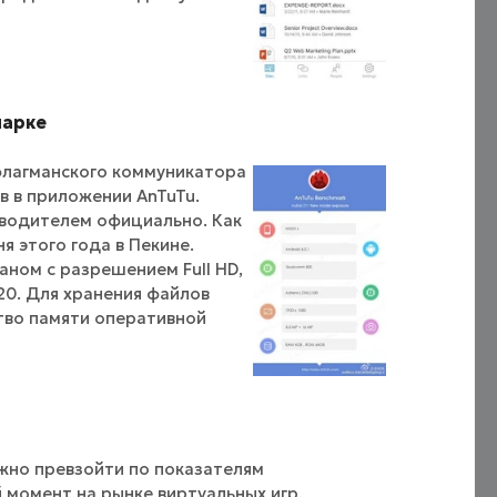
марке
 флагманского коммуникатора
в в приложении AnTuTu.
зводителем официально. Как
я этого года в Пекине.
ном с разрешением Full HD,
0. Для хранения файлов
тво памяти оперативной
жно превзойти по показателям
 момент на рынке виртуальных игр,