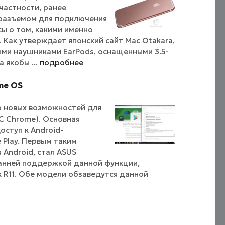
 частности, ранее
м разъемом для подключения
сы о том, какими именно
s. Как утверждает японский сайт Mac Otakara,
ыми наушниками EarPods, оснащенными 3.5-
 якобы ...
подробнее
me OS
ю новых возможностей для
С Chrome). Основная
оступ к Android-
Play. Первым таким
 Android, стал ASUS
ранней поддержкой данной функции,
k R11. Обе модели обзаведутся данной