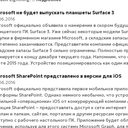
rosoft не будет выпускать планшеты Surface 3
06.2016
rosoft официально объявила о намерении в скором буду
ншетного ПК Surface 3. Уже сейчас некоторые модели Sur
упки в фирменном магазине Microsoft, а складские запас
тепенно заканчиваются. Представители компании официа
адские запасы Surface 3 сильно ограничены. Полностью 
нируется к концу декабря текущего года. Напомним, что 
те 2015 года. Устройство позиционировалось как один и
rosoft SharePoint представлено в версии для iOS
06.2016
rosoft официально представила первое мобильное прило
тформы SharePoint. Однако немного необычно, что устр
ильной «операционки» iOS от конкурирующей компании A
кция SharePoint – предоставлять доступ к сети интернет 
лам и папкам, сайтам, порталам и другим ресурсам орган
тупно с рабочего настольного ПК. Приложение будет об
чения, используя для этого систему Microsoft Graph, для