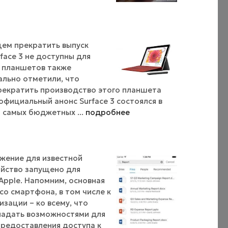
щем прекратить выпуск
face 3 не доступны для
ы планшетов также
льно отметили, что
прекратить производство этого планшета
официальный анонс Surface 3 состоялся в
з самых бюджетных ...
подробнее
жение для известной
ойство запущено для
pple. Напомним, основная
со смартфона, в том числе к
изации – ко всему, что
ладать возможностями для
 предоставления доступа к