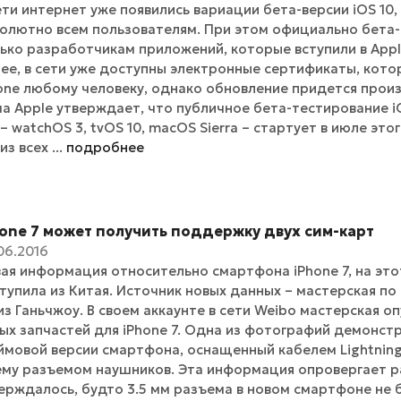
ети интернет уже появились вариации бета-версии iOS 10
олютно всем пользователям. При этом официально бета-в
ько разработчикам приложений, которые вступили в Apple
ее, в сети уже доступны электронные сертификаты, кот
one любому человеку, однако обновление придется произв
а Apple утверждает, что публичное бета-тестирование iO
– watchOS 3, tvOS 10, macOS Sierra – стартует в июле эт
из всех ...
подробнее
hone 7 может получить поддержку двух сим-карт
06.2016
ая информация относительно смартфона iPhone 7, на эт
тупила из Китая. Источник новых данных – мастерская п
 из Ганьчжоу. В своем аккаунте в сети Weibo мастерская 
ых запчастей для iPhone 7. Одна из фотографий демонстр
мовой версии смартфона, оснащенный кабелем Lightning
ему разъемом наушников. Эта информация опровергает ра
ерждалось, будто 3.5 мм разъема в новом смартфоне не 