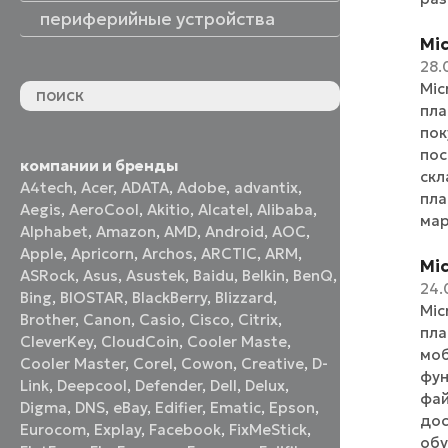
периферийные устройства
Mic
периферийные устройства
акустические системы
принтеры и МФУ
оптические приводы
графические планшеты
флеш-накопители
устройства ввода
наушники и гарнитуры
смотреть все
28.
Mic
пла
пок
пос
компании и бренды
скл
A4tech
,
Acer
,
ADATA
,
Adobe
,
advantix
,
пла
Aegis
,
AeroCool
,
Akitio
,
Alcatel
,
Alibaba
,
мар
Alphabet
,
Amazon
,
AMD
,
Android
,
AOC
,
Apple
,
Apricorn
,
Archos
,
ARCTIC
,
ARM
,
Mic
ASRock
,
Asus
,
Asustek
,
Baidu
,
Belkin
,
BenQ
,
24.
Bing
,
BIOSTAR
,
BlackBerry
,
Blizzard
,
Mic
Brother
,
Canon
,
Casio
,
Cisco
,
Citrix
,
пла
CleverKey
,
CloudCoin
,
Cooler Maste
,
моб
Cooler Master
,
Corel
,
Cowon
,
Creative
,
D-
фун
Link
,
Deepcool
,
Defender
,
Dell
,
Delux
,
фай
Digma
,
DNS
,
eBay
,
Edifier
,
Ematic
,
Epson
,
дос
Eurocom
,
Explay
,
Facebook
,
FixMeStick
,
обу