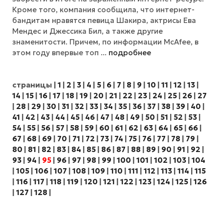
Кроме того, компания сообщила, что интернет-
бандитам нравятся певица Шакира, актрисы Ева
Мендес и Джессика Бил, а также другие
знаменитости. Причем, по информации McAfee, в
этом году впервые топ ...
подробнее
страницы
|
1
|
2
|
3
|
4
|
5
|
6
|
7
|
8
|
9
|
10
|
11
|
12
|
13
|
14
|
15
|
16
|
17
|
18
|
19
|
20
|
21
|
22
|
23
|
24
|
25
|
26
|
27
|
28
|
29
|
30
|
31
|
32
|
33
|
34
|
35
|
36
|
37
|
38
|
39
|
40
|
41
|
42
|
43
|
44
|
45
|
46
|
47
|
48
|
49
|
50
|
51
|
52
|
53
|
54
|
55
|
56
|
57
|
58
|
59
|
60
|
61
|
62
|
63
|
64
|
65
|
66
|
67
|
68
|
69
|
70
|
71
|
72
|
73
|
74
|
75
|
76
|
77
|
78
|
79
|
80
|
81
|
82
|
83
|
84
|
85
|
86
|
87
|
88
|
89
|
90
|
91
|
92
|
93
|
94
|
95
|
96
|
97
|
98
|
99
|
100
|
101
|
102
|
103
|
104
|
105
|
106
|
107
|
108
|
109
|
110
|
111
|
112
|
113
|
114
|
115
|
116
|
117
|
118
|
119
|
120
|
121
|
122
|
123
|
124
|
125
|
126
|
127
|
128
|