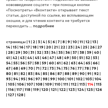
нововведение соцсети – при помощи кнопки
«Посмотреть» «Вконтакте» открывает текст
статьи, доступной по ссылке, во всплывающем
окошке, и для чтения контента не требуется
переходить ...
подробнее
страницы
|
1
|
2
|
3
|
4
|
5
|
6
|
7
|
8
|
9
|
10
|
11
|
12
|
13
|
14
|
15
|
16
|
17
|
18
|
19
|
20
|
21
|
22
|
23
|
24
|
25
|
26
|
27
|
28
|
29
|
30
|
31
|
32
|
33
|
34
|
35
|
36
|
37
|
38
|
39
|
40
|
41
|
42
|
43
|
44
|
45
|
46
|
47
|
48
|
49
|
50
|
51
|
52
|
53
|
54
|
55
|
56
|
57
|
58
|
59
|
60
|
61
|
62
|
63
|
64
|
65
|
66
|
67
|
68
|
69
|
70
|
71
|
72
|
73
|
74
|
75
|
76
|
77
|
78
|
79
|
80
|
81
|
82
|
83
|
84
|
85
|
86
|
87
|
88
|
89
|
90
|
91
|
92
|
93
|
94
|
95
|
96
|
97
|
98
|
99
|
100
|
101
|
102
|
103
|
104
|
105
|
106
|
107
|
108
|
109
|
110
|
111
|
112
|
113
|
114
|
115
|
116
|
117
|
118
|
119
|
120
|
121
|
122
|
123
|
124
|
125
|
126
|
127
|
128
|