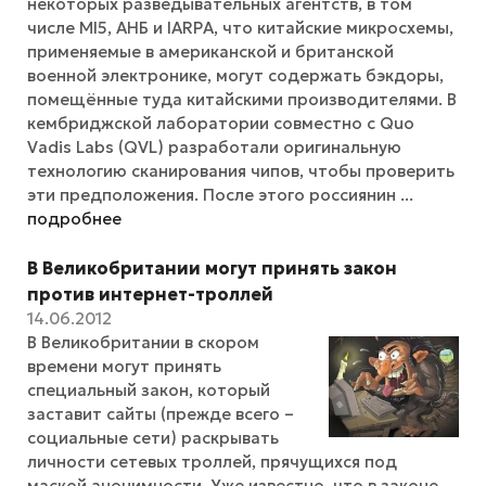
некоторых разведывательных агентств, в том
числе MI5, АНБ и IARPA, что китайские микросхемы,
применяемые в американской и британской
военной электронике, могут содержать бэкдоры,
помещённые туда китайскими производителями. В
кембриджской лаборатории совместно с Quo
Vadis Labs (QVL) разработали оригинальную
технологию сканирования чипов, чтобы проверить
эти предположения. После этого россиянин ...
подробнее
В Великобритании могут принять закон
против интернет-троллей
14.06.2012
В Великобритании в скором
времени могут принять
специальный закон, который
заставит сайты (прежде всего –
социальные сети) раскрывать
личности сетевых троллей, прячущихся под
маской анонимности. Уже известно, что в законе