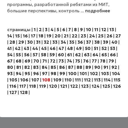
программы, разработанной ребятами из МИТ,
большие перспективы, контроль ...
подробнее
страницы
|
1
|
2
|
3
|
4
|
5
|
6
|
7
|
8
|
9
|
10
|
11
|
12
|
13
|
14
|
15
|
16
|
17
|
18
|
19
|
20
|
21
|
22
|
23
|
24
|
25
|
26
|
27
|
28
|
29
|
30
|
31
|
32
|
33
|
34
|
35
|
36
|
37
|
38
|
39
|
40
|
41
|
42
|
43
|
44
|
45
|
46
|
47
|
48
|
49
|
50
|
51
|
52
|
53
|
54
|
55
|
56
|
57
|
58
|
59
|
60
|
61
|
62
|
63
|
64
|
65
|
66
|
67
|
68
|
69
|
70
|
71
|
72
|
73
|
74
|
75
|
76
|
77
|
78
|
79
|
80
|
81
|
82
|
83
|
84
|
85
|
86
|
87
|
88
|
89
|
90
|
91
|
92
|
93
|
94
|
95
|
96
|
97
|
98
|
99
|
100
|
101
|
102
|
103
|
104
|
105
|
106
|
107
|
108
|
109
|
110
|
111
|
112
|
113
|
114
|
115
|
116
|
117
|
118
|
119
|
120
|
121
|
122
|
123
|
124
|
125
|
126
|
127
|
128
|