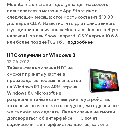
Mountain Lion станет доступна для массового
пользователя в магазине App Store уже в
следующем месяце; стоимость составит $19,99
долларов США. Известно, что для полноценного
функционирования новая Mountain Lion потребует
наличия Lion или Snow Leopard (OS X версии 10.6.8
или более поздней), 2 Гб ...
подробнее
HTC отлучили от Windows 8
12.06.2012
Тайваньская компания HTC не
сможет принять участие в
производстве первых планшетов
на Windows RT (это ARM-версия
Windows 8). Microsoft не
разрешила тайваньцам выпускать устройства,
хотя не исключено, что в следующем году она все
же сможет это сделать. Две компании не смогли
договориться об интерфейсе. HTC хочет
видоизменить интерфейс планшетов, как она