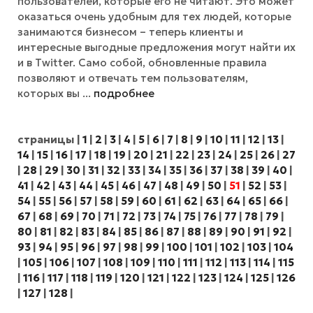
пользователей, которые его не читают. Это может
оказаться очень удобным для тех людей, которые
занимаются бизнесом – теперь клиенты и
интересные выгодные предложения могут найти их
и в Twitter. Само собой, обновленные правила
позволяют и отвечать тем пользователям,
которых вы ...
подробнее
страницы
|
1
|
2
|
3
|
4
|
5
|
6
|
7
|
8
|
9
|
10
|
11
|
12
|
13
|
14
|
15
|
16
|
17
|
18
|
19
|
20
|
21
|
22
|
23
|
24
|
25
|
26
|
27
|
28
|
29
|
30
|
31
|
32
|
33
|
34
|
35
|
36
|
37
|
38
|
39
|
40
|
41
|
42
|
43
|
44
|
45
|
46
|
47
|
48
|
49
|
50
|
51
|
52
|
53
|
54
|
55
|
56
|
57
|
58
|
59
|
60
|
61
|
62
|
63
|
64
|
65
|
66
|
67
|
68
|
69
|
70
|
71
|
72
|
73
|
74
|
75
|
76
|
77
|
78
|
79
|
80
|
81
|
82
|
83
|
84
|
85
|
86
|
87
|
88
|
89
|
90
|
91
|
92
|
93
|
94
|
95
|
96
|
97
|
98
|
99
|
100
|
101
|
102
|
103
|
104
|
105
|
106
|
107
|
108
|
109
|
110
|
111
|
112
|
113
|
114
|
115
|
116
|
117
|
118
|
119
|
120
|
121
|
122
|
123
|
124
|
125
|
126
|
127
|
128
|