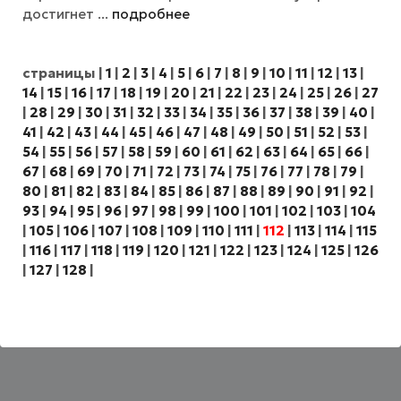
достигнет ...
подробнее
страницы
|
1
|
2
|
3
|
4
|
5
|
6
|
7
|
8
|
9
|
10
|
11
|
12
|
13
|
14
|
15
|
16
|
17
|
18
|
19
|
20
|
21
|
22
|
23
|
24
|
25
|
26
|
27
|
28
|
29
|
30
|
31
|
32
|
33
|
34
|
35
|
36
|
37
|
38
|
39
|
40
|
41
|
42
|
43
|
44
|
45
|
46
|
47
|
48
|
49
|
50
|
51
|
52
|
53
|
54
|
55
|
56
|
57
|
58
|
59
|
60
|
61
|
62
|
63
|
64
|
65
|
66
|
67
|
68
|
69
|
70
|
71
|
72
|
73
|
74
|
75
|
76
|
77
|
78
|
79
|
80
|
81
|
82
|
83
|
84
|
85
|
86
|
87
|
88
|
89
|
90
|
91
|
92
|
93
|
94
|
95
|
96
|
97
|
98
|
99
|
100
|
101
|
102
|
103
|
104
|
105
|
106
|
107
|
108
|
109
|
110
|
111
|
112
|
113
|
114
|
115
|
116
|
117
|
118
|
119
|
120
|
121
|
122
|
123
|
124
|
125
|
126
|
127
|
128
|