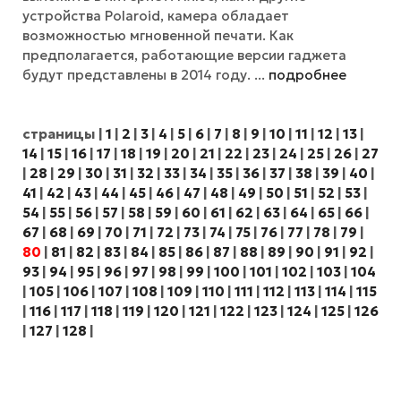
устройства Polaroid, камера обладает
возможностью мгновенной печати. Как
предполагается, работающие версии гаджета
будут представлены в 2014 году. ...
подробнее
страницы
|
1
|
2
|
3
|
4
|
5
|
6
|
7
|
8
|
9
|
10
|
11
|
12
|
13
|
14
|
15
|
16
|
17
|
18
|
19
|
20
|
21
|
22
|
23
|
24
|
25
|
26
|
27
|
28
|
29
|
30
|
31
|
32
|
33
|
34
|
35
|
36
|
37
|
38
|
39
|
40
|
41
|
42
|
43
|
44
|
45
|
46
|
47
|
48
|
49
|
50
|
51
|
52
|
53
|
54
|
55
|
56
|
57
|
58
|
59
|
60
|
61
|
62
|
63
|
64
|
65
|
66
|
67
|
68
|
69
|
70
|
71
|
72
|
73
|
74
|
75
|
76
|
77
|
78
|
79
|
80
|
81
|
82
|
83
|
84
|
85
|
86
|
87
|
88
|
89
|
90
|
91
|
92
|
93
|
94
|
95
|
96
|
97
|
98
|
99
|
100
|
101
|
102
|
103
|
104
|
105
|
106
|
107
|
108
|
109
|
110
|
111
|
112
|
113
|
114
|
115
|
116
|
117
|
118
|
119
|
120
|
121
|
122
|
123
|
124
|
125
|
126
|
127
|
128
|