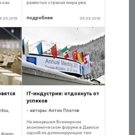
о как
развитых странах мира уже
о будет
обсуждается переход к
рава
технологиям 5G. Что же это
подробнее
такое? Со стороны многим
3.03.2016
03.03.2016
их ...
кажется, что 5G – это просто
более ...
овятся
IT-индустрия: отдохнуть от
успехов
itsu,
авторы: Антон Платов
На минувшем Всемирном
экономическом форуме в Давосе
одной из доминирующих тем
 форм-