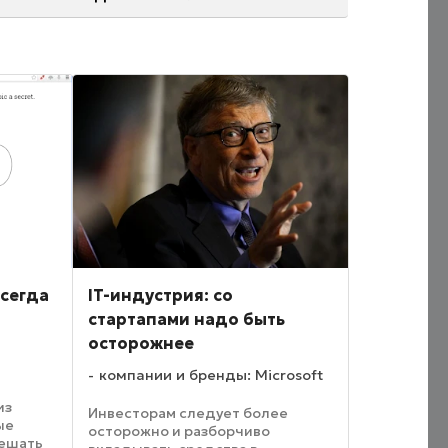
всегда
IT-индустрия: со
стартапами надо быть
осторожнее
компании и бренды: Microsoft
из
Инвесторам следует более
ые
осторожно и разборчиво
решать