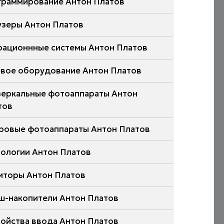
граммирование Антон Платов
узеры Антон Платов
рационнные системы Антон Платов
евое оборудование Антон Платов
зеркальные фотоаппараты Антон
тов
ровые фотоаппараты Антон Платов
нологии Антон Платов
иторы Антон Платов
ш-накопители Антон Платов
ройства ввода Антон Платов