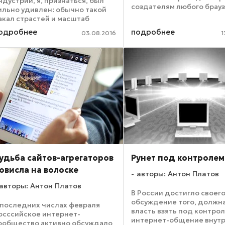
ндустрии, я, признаться, был
создателям любого брауз
ильно удивлен: обычно такой
Вопрос о том, насколько
акал страстей и масштаб
обеспечение этой безоп
обытий не характерен для
одробнее
подробнее
должно лежать на
03.08.2016
1
ередины лета. Одна только
разработчиках браузера, 
еожиданно созревшая продажа
насколько – на самом ...
RM Holdings чего стоит – ...
удьба сайтов-агрегаторов
Рунет под контролем
овисла на волоске
авторы: Антон Платов
авторы: Антон Платов
В России достигло своего
обсуждение того, должн
 последних числах февраля
власть взять под контро
осссийское интернет-
интернет-общение внут
ообщество активно обсуждало