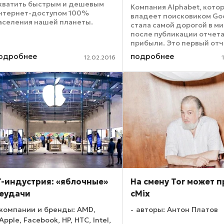
хватить быстрым и дешевым
Компания Alphabet, кото
нтернет-доступом 100%
владеет поисковиком Go
аселения нашей планеты.
стала самой дорогой в м
онятно, что сделать это
после публикации отчета
озможно только с
прибыли. Это первый от
спользованием передачи
Google под новым имене
одробнее
подробнее
нтернет-сигнала из космоса.
12.02.2016
Согласно отчету, доход
менно поэтому уже ...
Alphabet за последний к
финансового года соста
$4,9 ...
T-индустрия: «яблочные»
На смену Tor может 
еудачи
cMix
компании и бренды: AMD,
авторы: Антон Платов
Apple, Facebook, HP, HTC, Intel,