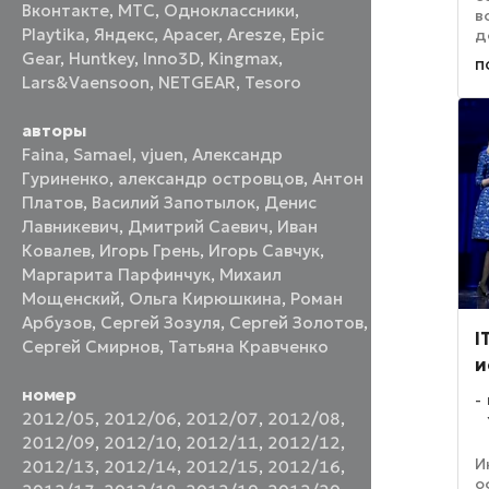
Вконтакте
,
МТС
,
Одноклассники
,
в
Playtika
,
Яндекс
,
Apacer
,
Aresze
,
Epic
д
и
Gear
,
Huntkey
,
Inno3D
,
Kingmax
,
п
п
Lars&Vaensoon
,
NETGEAR
,
Tesoro
н
д
авторы
Faina
,
Samael
,
vjuen
,
Александр
Гуриненко
,
александр островцов
,
Антон
Платов
,
Василий Запотылок
,
Денис
Лавникевич
,
Дмитрий Саевич
,
Иван
Ковалев
,
Игорь Грень
,
Игорь Савчук
,
Маргарита Парфинчук
,
Михаил
Мощенский
,
Ольга Кирюшкина
,
Роман
Арбузов
,
Сергей Зозуля
,
Сергей Золотов
,
I
Сергей Смирнов
,
Татьяна Кравченко
и
номер
2012/05
,
2012/06
,
2012/07
,
2012/08
,
2012/09
,
2012/10
,
2012/11
,
2012/12
,
И
2012/13
,
2012/14
,
2012/15
,
2012/16
,
о