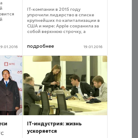
а
й
IT-компании в 2015 году
овится
упрочили лидерство в списке
ой
крупнейших по капитализации в
США и мире: Apple сохранила за
 под
собой верхнюю строчку, а
стами,
Alphabet Inc. (материнский
холдинг Google и Android)
подробнее
либо
19.01.2016
19.01.2016
существенно сократила отрыв,
впервые оказавшись на втором ...
уси
IT-индустрия: жизнь
ускоряется
ТС