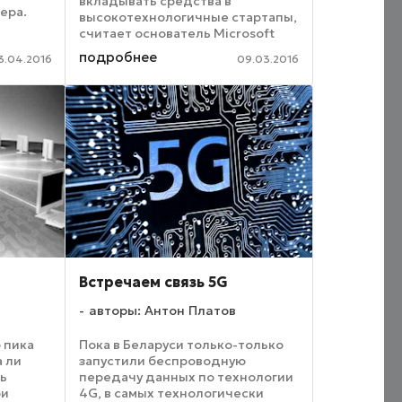
вкладывать средства в
ера.
высокотехнологичные стартапы,
считает основатель Microsoft
асности
Билл Гейтс. По его мнению,
подробнее
3.04.2016
09.03.2016
рыночные оценки так
а
называемых «единорогов» –
стартапов, оцененных
инвесторами в $1 млрд и ...
Встречаем связь 5G
авторы: Антон Платов
 пика
Пока в Беларуси только-только
а ли
запустили беспроводную
ль
передачу данных по технологии
ри
4G, в самых технологически