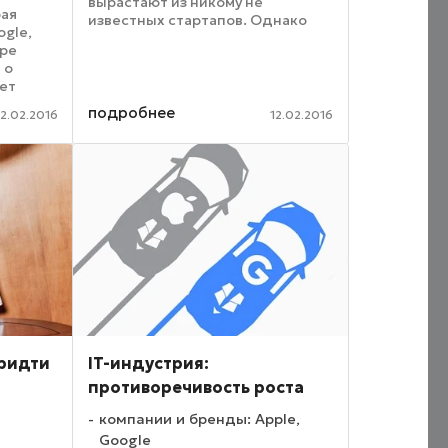
вырастают из никому не
рая
известных стартапов. Однако
ogle,
самые первые интернет-
ире
компании росли не настолько
 о
быстро – они прошли
чет
многолетний путь развития. И
м.
теперь они ...
подробнее
12.02.2016
12.02.2016
ы
вартал
вили
придти
IT-индустрия:
противоречивость роста
компании и бренды: Apple,
Google