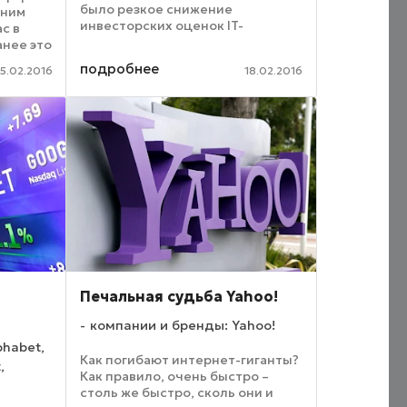
было резкое снижение
 ним
инвесторских оценок IT-
с в
компаний. Многие участники
анее это
форума задавались вопросом: не
y,
подробнее
5.02.2016
18.02.2016
закончился ли наконец бум на
 в
рынке IT? «Конечно, еще
остается немало ...
Печальная судьба Yahoo!
компании и бренды: Yahoo!
phabet,
Как погибают интернет-гиганты?
,
Как правило, очень быстро –
столь же быстро, сколь они и