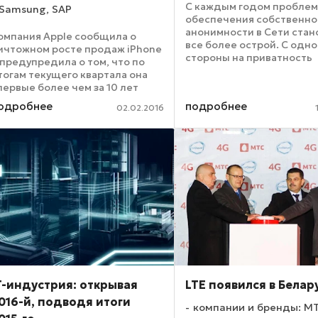
С каждым годом проблем
Samsung, SAP
обеспечения собственно
анонимности в Сети стан
омпания Apple сообщила о
все более острой. С одн
ичтожном росте продаж iPhone
стороны на приватность
 предупредила о том, что по
наступает государство –
тогам текущего квартала она
маркой борьбы с террори
первые более чем за 10 лет
наркоторговцами, секс-
афиксирует снижение выручки.
одробнее
подробнее
меньшинствами или кем-
02.02.2016
ричина тому — ухудшившиеся
еще. С другой – ...
кономические условия и, как
ледствие, падение ...
T-индустрия: открывая
LTE появился в Белар
016-й, подводя итоги
компании и бренды: М