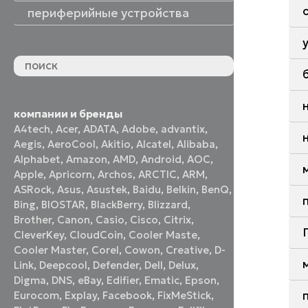
периферийные устройства
периферийные устройства
акустические системы
принтеры и МФУ
оптические приводы
графические планшеты
флеш-накопители
устройства ввода
наушники и гарнитуры
смотреть все
компании и бренды
A4tech
,
Acer
,
ADATA
,
Adobe
,
advantix
,
Aegis
,
AeroCool
,
Akitio
,
Alcatel
,
Alibaba
,
Alphabet
,
Amazon
,
AMD
,
Android
,
AOC
,
Apple
,
Apricorn
,
Archos
,
ARCTIC
,
ARM
,
ASRock
,
Asus
,
Asustek
,
Baidu
,
Belkin
,
BenQ
,
Bing
,
BIOSTAR
,
BlackBerry
,
Blizzard
,
Brother
,
Canon
,
Casio
,
Cisco
,
Citrix
,
CleverKey
,
CloudCoin
,
Cooler Maste
,
Cooler Master
,
Corel
,
Cowon
,
Creative
,
D-
Link
,
Deepcool
,
Defender
,
Dell
,
Delux
,
Digma
,
DNS
,
eBay
,
Edifier
,
Ematic
,
Epson
,
Eurocom
,
Explay
,
Facebook
,
FixMeStick
,