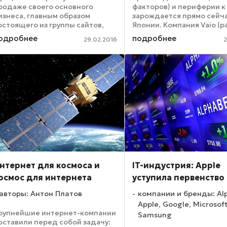
родаже своего основного
факторов) и периферии к
изнеса, главным образом
зарождается прямо сейча
остоящего из группы сайтов,
Японии. Компания Vaio (р
оход от которых приносит
было подразделение Son
одробнее
подробнее
29.02.2016
2
нтернет-реклама. К этой группе
выделенное не так давно
тносятся Yahoo.com, почта
отдельный бизнес)
ahoo!, сайт с биржевыми ...
рассчитывает заключить
соглашение об ...
нтернет для космоса и
IT-индустрия: Apple
осмос для интернета
уступила первенство
авторы: Антон Платов
компании и бренды: Al
Apple, Google, Microsoft
рупнейшие интернет-компании
Samsung
оставили перед собой задачу: