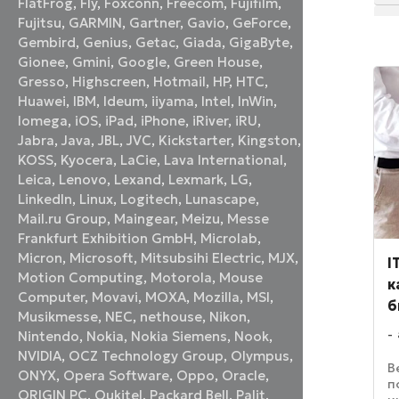
FlatFrog
,
Fly
,
Foxconn
,
Freecom
,
Fujifilm
,
Fujitsu
,
GARMIN
,
Gartner
,
Gavio
,
GeForce
,
Gembird
,
Genius
,
Getac
,
Giada
,
GigaByte
,
Gionee
,
Gmini
,
Google
,
Green House
,
Gresso
,
Highscreen
,
Hotmail
,
HP
,
HTC
,
Huawei
,
IBM
,
Ideum
,
iiyama
,
Intel
,
InWin
,
Iomega
,
iOS
,
iPad
,
iPhone
,
iRiver
,
iRU
,
Jabra
,
Java
,
JBL
,
JVC
,
Kickstarter
,
Kingston
,
KOSS
,
Kyocera
,
LaCie
,
Lava International
,
Leica
,
Lenovo
,
Lexand
,
Lexmark
,
LG
,
LinkedIn
,
Linux
,
Logitech
,
Lunascape
,
Mail.ru Group
,
Maingear
,
Meizu
,
Messe
Frankfurt Exhibition GmbH
,
Microlab
,
Micron
,
Microsoft
,
Mitsubsihi Electric
,
MJX
,
I
Motion Computing
,
Motorola
,
Mouse
к
Computer
,
Movavi
,
MOXA
,
Mozilla
,
MSI
,
б
Musikmesse
,
NEC
,
nethouse
,
Nikon
,
Nintendo
,
Nokia
,
Nokia Siemens
,
Nook
,
NVIDIA
,
OCZ Technology Group
,
Olympus
,
В
ONYX
,
Opera Software
,
Oppo
,
Oracle
,
п
ORIGIN PC
,
Oukitel
,
Packard Bell
,
Palit
,