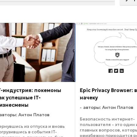
T-индустрия: покемоны
Epic Privacy Browser: 
ак успешные IT-
начеку
изнесмены
авторы: Антон Платов
авторы: Антон Платов
Безопасность интернет-
пользователя – это один 
ернувшись из отпуска и вновь
главных вопросов, котор
огрузившись в события IT-
неизбежно приходится 