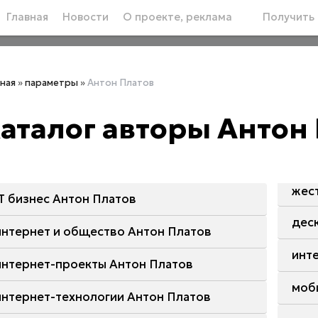
Главная
Новости
О проекте, реклама
Получить 
вная
»
параметры
»
Антон Платов
аталог авторы Антон
жес
IT бизнес Антон Платов
дес
интернет и общество Антон Платов
инт
интернет-проекты Антон Платов
моб
интернет-технологии Антон Платов