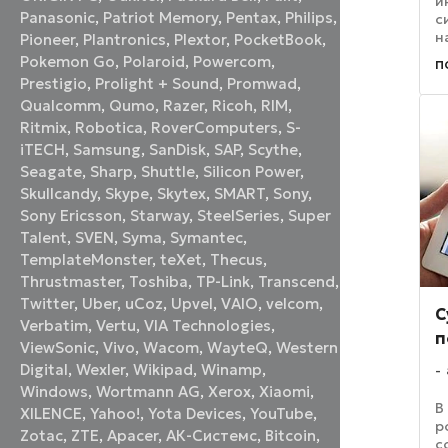
и
Panasonic
,
Patriot Memory
,
Pentax
,
Philips
,
с
н
Pioneer
,
Plantronics
,
Plextor
,
PocketBook
,
с
Pokemon Go
,
Polaroid
,
Powercom
,
п
с
Prestigio
,
Prolight + Sound
,
Promwad
,
н
Qualcomm
,
Qumo
,
Razer
,
Ricoh
,
RIM
,
A
Ritmix
,
Robotica
,
RoverComputers
,
S-
iTECH
,
Samsung
,
SanDisk
,
SAP
,
Scythe
,
Seagate
,
Sharp
,
Shuttle
,
Silicon Power
,
Skullcandy
,
Skype
,
Skytex
,
SMART
,
Sony
,
Sony Ericsson
,
Starway
,
SteelSeries
,
Super
Talent
,
SVEN
,
Syma
,
Symantec
,
TemplateMonster
,
teXet
,
Thecus
,
Thrustmaster
,
Toshiba
,
TP-Link
,
Transcend
,
Twitter
,
Uber
,
uCoz
,
Upvel
,
VAIO
,
velcom
,
С
Verbatim
,
Vertu
,
VIA Technologies
,
п
ViewSonic
,
Vivo
,
Wacom
,
WayteQ
,
Western
Digital
,
Wexler
,
Wikipad
,
Winamp
,
Windows
,
Wortmann AG
,
Xerox
,
Xiaomi
,
В
XILENCE
,
Yahoo!
,
Yota Devices
,
YouTube
,
р
Zotac
,
ZTE
,
Аpacer
,
АК-Системс
,
Вitcoin
,
с