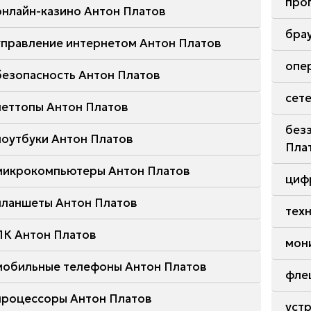
про
онлайн-казино Антон Платов
бра
управление интернетом Антон Платов
опе
безопасность Антон Платов
сет
неттопы Антон Платов
без
ноутбуки Антон Платов
Пла
микрокомпьютеры Антон Платов
циф
планшеты Антон Платов
тех
ПК Антон Платов
мон
мобильные телефоны Антон Платов
фле
процессоры Антон Платов
уст