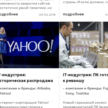
страны. И если должна, т
озможность закрытия сайтов
это может выглядеть, кт
остаточно узкой тематики, но
этим заниматься, какие п
меющих крайне высокую
одробнее
подробнее
получат пользователи и
09.03.2016
0
осещаемость – агрегаторов
провайдеры, а каких прав 
овостей. 25 февраля несколько
епутатов внесли в Госдуму ...
T-индустрия:
IT-индустрия: ПК гот
сторическая распродажа
к реваншу
компании и бренды: Alibaba,
компании и бренды: Fuj
Yahoo!
Sony, Toshiba
нтернет-корпорация Yahoo!
Новый серьезный альянс
фициально приступила к
производителей ПК (всех