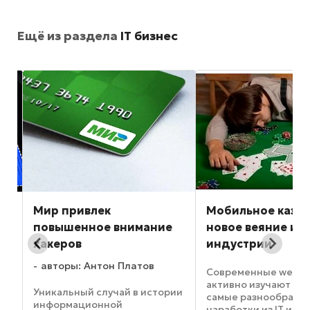
Ещё из раздела
IT бизнес
e
Мир привлек
Мобильное казин
н
повышенное внимание
новое веяние иг
хакеров
индустрии
se
авторы: Антон Платов
Современные web к
активно изучают и 
Уникальный случай в истории
самые разнообразн
информационной
наработки из IT инд