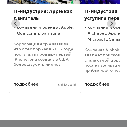
IT-индустрия: Apple как
IT-индустрия: Ap
двигатель
уступила первен
,
компании и бренды: Apple,
компании и бренд
Qualcomm, Samsung
Alphabet, Apple, G
Microsoft, Samsun
Корпорация Apple заявила,
что с тех пор как в 2007 году
о
Компания Alphabet, 
поступил в продажу первый
владеет поисковико
iPhone, она создала в США
ом,
стала самой дорогой
более двух миллионов
после публикации о
рабочих мест. В это число
е
прибыли. Это первы
входит «растущая волна
Google под новым и
разработчиков iOS, тысячи
а
Согласно отчету, д
подробнее
подробнее
новых поставщиков и
016
06.12.2016
Alphabet за послед
производственных ...
ак
квартал финансовог
составили $4,9 ...