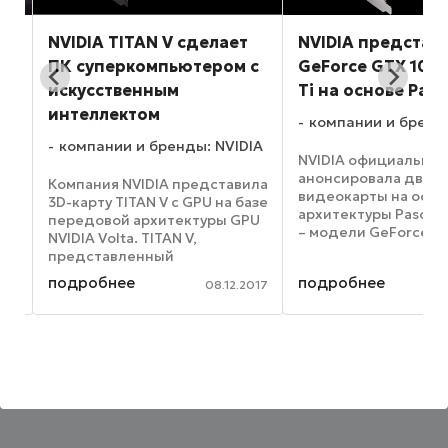
0:
NVIDIA TITAN V сделает
NVIDIA представ
ПК суперкомпьютером с
GeForce GTX 1050
р
искусственным
Ti на основе Pasc
интеллектом
компании и бренды
компании и бренды: NVIDIA
NVIDIA официально
анонсировала две н
Компания NVIDIA представила
видеокарты на осно
3D-карту TITAN V с GPU на базе
архитектуры Pascal.
передовой архитектуры GPU
– модели GeForce GT
NVIDIA Volta. TITAN V,
1050 Ti начального у
представленный
Как утверждает
президентом NVIDIA
подробнее
подробнее
производитель, ви
021
08.12.2017
Дженсеном Хуангом (Jensen
отлично подойдут
Huang) на ежегодной
начинающим геймер
конференции NIPS,
особенно тем, кто ...
демонстрирует
исключительную
вычислительную ...