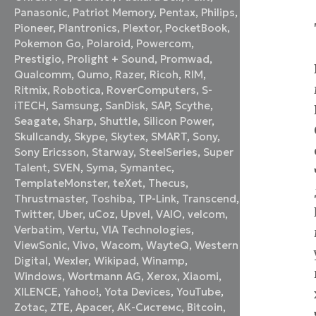
Panasonic
,
Patriot Memory
,
Pentax
,
Philips
,
Pioneer
,
Plantronics
,
Plextor
,
PocketBook
,
Pokemon Go
,
Polaroid
,
Powercom
,
Prestigio
,
Prolight + Sound
,
Promwad
,
Qualcomm
,
Qumo
,
Razer
,
Ricoh
,
RIM
,
Ritmix
,
Robotica
,
RoverComputers
,
S-
iTECH
,
Samsung
,
SanDisk
,
SAP
,
Scythe
,
Seagate
,
Sharp
,
Shuttle
,
Silicon Power
,
Skullcandy
,
Skype
,
Skytex
,
SMART
,
Sony
,
Sony Ericsson
,
Starway
,
SteelSeries
,
Super
Talent
,
SVEN
,
Syma
,
Symantec
,
TemplateMonster
,
teXet
,
Thecus
,
Thrustmaster
,
Toshiba
,
TP-Link
,
Transcend
,
Twitter
,
Uber
,
uCoz
,
Upvel
,
VAIO
,
velcom
,
Verbatim
,
Vertu
,
VIA Technologies
,
ViewSonic
,
Vivo
,
Wacom
,
WayteQ
,
Western
Digital
,
Wexler
,
Wikipad
,
Winamp
,
Windows
,
Wortmann AG
,
Xerox
,
Xiaomi
,
XILENCE
,
Yahoo!
,
Yota Devices
,
YouTube
,
Zotac
,
ZTE
,
Аpacer
,
АК-Системс
,
Вitcoin
,