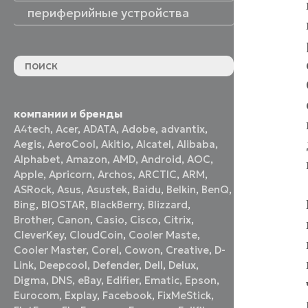
периферийные устройства
периферийные устройства
акустические системы
принтеры и МФУ
оптические приводы
графические планшеты
флеш-накопители
устройства ввода
наушники и гарнитуры
смотреть все
компании и бренды
A4tech
,
Acer
,
ADATA
,
Adobe
,
advantix
,
Aegis
,
AeroCool
,
Akitio
,
Alcatel
,
Alibaba
,
Alphabet
,
Amazon
,
AMD
,
Android
,
AOC
,
Apple
,
Apricorn
,
Archos
,
ARCTIC
,
ARM
,
ASRock
,
Asus
,
Asustek
,
Baidu
,
Belkin
,
BenQ
,
Bing
,
BIOSTAR
,
BlackBerry
,
Blizzard
,
Brother
,
Canon
,
Casio
,
Cisco
,
Citrix
,
CleverKey
,
CloudCoin
,
Cooler Maste
,
Cooler Master
,
Corel
,
Cowon
,
Creative
,
D-
Link
,
Deepcool
,
Defender
,
Dell
,
Delux
,
Digma
,
DNS
,
eBay
,
Edifier
,
Ematic
,
Epson
,
Eurocom
,
Explay
,
Facebook
,
FixMeStick
,