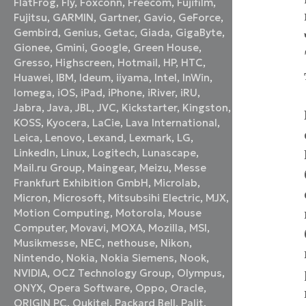
FlatFrog
,
Fly
,
Foxconn
,
Freecom
,
Fujifilm
,
Fujitsu
,
GARMIN
,
Gartner
,
Gavio
,
GeForce
,
Gembird
,
Genius
,
Getac
,
Giada
,
GigaByte
,
Gionee
,
Gmini
,
Google
,
Green House
,
Gresso
,
Highscreen
,
Hotmail
,
HP
,
HTC
,
Huawei
,
IBM
,
Ideum
,
iiyama
,
Intel
,
InWin
,
Iomega
,
iOS
,
iPad
,
iPhone
,
iRiver
,
iRU
,
Jabra
,
Java
,
JBL
,
JVC
,
Kickstarter
,
Kingston
,
KOSS
,
Kyocera
,
LaCie
,
Lava International
,
Leica
,
Lenovo
,
Lexand
,
Lexmark
,
LG
,
LinkedIn
,
Linux
,
Logitech
,
Lunascape
,
Mail.ru Group
,
Maingear
,
Meizu
,
Messe
Frankfurt Exhibition GmbH
,
Microlab
,
Micron
,
Microsoft
,
Mitsubsihi Electric
,
MJX
,
Motion Computing
,
Motorola
,
Mouse
Computer
,
Movavi
,
MOXA
,
Mozilla
,
MSI
,
Musikmesse
,
NEC
,
nethouse
,
Nikon
,
Nintendo
,
Nokia
,
Nokia Siemens
,
Nook
,
NVIDIA
,
OCZ Technology Group
,
Olympus
,
ONYX
,
Opera Software
,
Oppo
,
Oracle
,
ORIGIN PC
,
Oukitel
,
Packard Bell
,
Palit
,