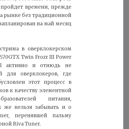
е пройдет времени, прежде
на рынке без традиционной
запланирован на май месяц
стрима в оверклокерском
70GTX Twin Frozr III Power
SI активно и отнюдь не
 для оверклокеров, где
бусловлен этот процесс в
ов к качеству элементной
разователей питания,
к же нельзя забывать и о
ner, перенявшей пальму
ной Riva Tuner.