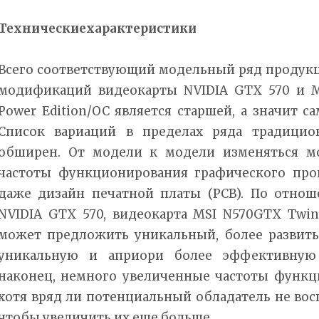
Техническиехарактеристики
Всего соответствующий модельный ряд продукц
модификаций видеокарты NVIDIA GTX 570 и MS
Power Edition/OC является старшей, а значит с
Список вариаций в пределах ряда традицио
обширен. От модели к модели изменяться мо
частоты функционирования графического про
даже дизайн печатной платы (PCB). По отно
NVIDIA GTX 570, видеокарта MSI N570GTX Twin F
может предложить уникальный, более развиты
уникальную и априори более эффективную 
наконец, немного увеличенные частоты функ
хотя вряд ли потенциальный обладатель не восп
чтобы увеличить их еще больше.