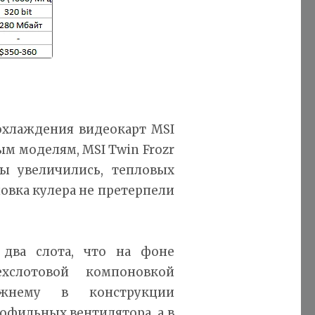
хлаждения видеокарт MSI
ым моделям, MSI Twin Frozr
ты увеличились, тепловых
новка кулера не претерпели
два слота, что на фоне
хслотовой компоновкой
ежнему в конструкции
офильных вентилятора, а в