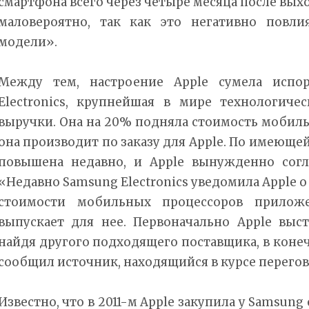
смартфона всего через четыре месяца после вы
маловероятно, так как это негативно повл
модели».
Между тем, настроение Apple сумела испор
Electronics, крупнейшая в мире технологич
выручки. Она на 20% подняла стоимость мобил
она производит по заказу для Apple. По имеюще
повышена недавно, и Apple вынужденно согл
«Недавно Samsung Electronics уведомила Apple
стоимости мобильных процессоров прилож
выпускает для нее. Первоначально Apple выст
найдя другого подходящего поставщика, в конеч
сообщил источник, находящийся в курсе перегов
Известно, что в 2011-м Apple закупила у Samsung