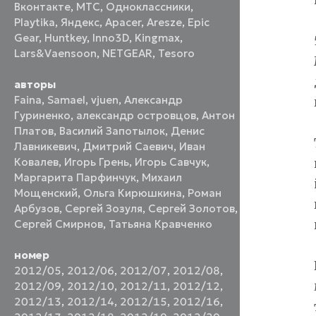
Вконтакте
,
МТС
,
Одноклассники
,
Playtika
,
Яндекс
,
Apacer
,
Aresze
,
Epic
Gear
,
Huntkey
,
Inno3D
,
Kingmax
,
Lars&Vaensoon
,
NETGEAR
,
Tesoro
авторы
Faina
,
Samael
,
vjuen
,
Александр
Гуриненко
,
александр островцов
,
Антон
Платов
,
Василий Запотылок
,
Денис
Лавникевич
,
Дмитрий Саевич
,
Иван
Ковалев
,
Игорь Грень
,
Игорь Савчук
,
Маргарита Парфинчук
,
Михаил
Мощенский
,
Ольга Кирюшкина
,
Роман
Арбузов
,
Сергей Зозуля
,
Сергей Золотов
,
Сергей Смирнов
,
Татьяна Кравченко
номер
2012/05
,
2012/06
,
2012/07
,
2012/08
,
2012/09
,
2012/10
,
2012/11
,
2012/12
,
2012/13
,
2012/14
,
2012/15
,
2012/16
,