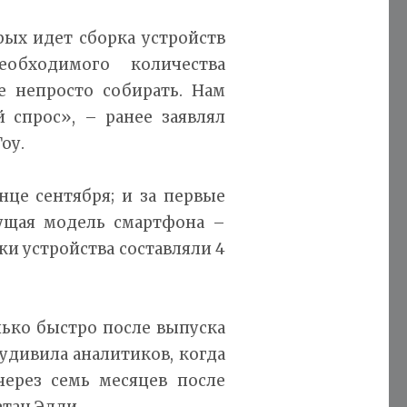
рых идет сборка устройств
обходимого количества
e непросто собирать. Нам
 спрос», – ранее заявлял
оу.
нце сентября; и за первые
ущая модель смартфона –
жи устройства составляли 4
лько быстро после выпуска
удивила аналитиков, когда
через семь месяцев после
атан Эдди.