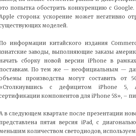
это попытка обострить конкуренцию с Google. 
Apple сторона: ускорение может негативно от
существующих моделей.
По информации китайского издания Commerci
азиатские заводы, выполняющие заказы америк
начать сборку новой версии iPhone в рамка
поставкам. По тем же — неофициальным — данн
объемы производства могут составить от 50
«Столкнувшись с дефицитом iPhone 5, A
сертификации компонентов для iPhone 5S», – пи
А в следующем квартале после презентации но
представлена пятая версия iPad, с диагональ
меньшим количеством светодиодов, используем