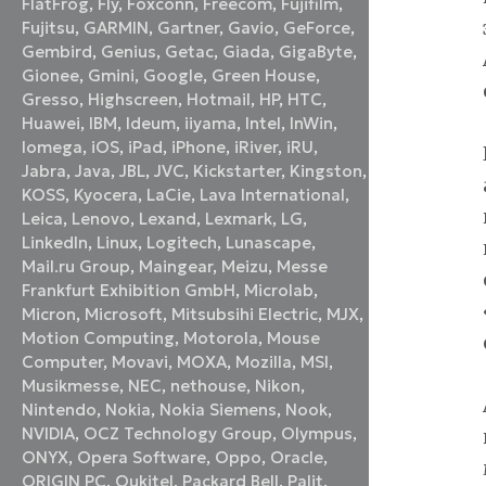
FlatFrog
,
Fly
,
Foxconn
,
Freecom
,
Fujifilm
,
Fujitsu
,
GARMIN
,
Gartner
,
Gavio
,
GeForce
,
Gembird
,
Genius
,
Getac
,
Giada
,
GigaByte
,
Gionee
,
Gmini
,
Google
,
Green House
,
Gresso
,
Highscreen
,
Hotmail
,
HP
,
HTC
,
Huawei
,
IBM
,
Ideum
,
iiyama
,
Intel
,
InWin
,
Iomega
,
iOS
,
iPad
,
iPhone
,
iRiver
,
iRU
,
Jabra
,
Java
,
JBL
,
JVC
,
Kickstarter
,
Kingston
,
KOSS
,
Kyocera
,
LaCie
,
Lava International
,
Leica
,
Lenovo
,
Lexand
,
Lexmark
,
LG
,
LinkedIn
,
Linux
,
Logitech
,
Lunascape
,
Mail.ru Group
,
Maingear
,
Meizu
,
Messe
Frankfurt Exhibition GmbH
,
Microlab
,
Micron
,
Microsoft
,
Mitsubsihi Electric
,
MJX
,
Motion Computing
,
Motorola
,
Mouse
Computer
,
Movavi
,
MOXA
,
Mozilla
,
MSI
,
Musikmesse
,
NEC
,
nethouse
,
Nikon
,
Nintendo
,
Nokia
,
Nokia Siemens
,
Nook
,
NVIDIA
,
OCZ Technology Group
,
Olympus
,
ONYX
,
Opera Software
,
Oppo
,
Oracle
,
ORIGIN PC
,
Oukitel
,
Packard Bell
,
Palit
,