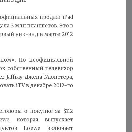
я официальных продаж iPad
ала 3 млн планшетов. Это в
ервый уик-энд в марте 2012
сном». По неофициальной
нок собственный телевизор
er Jaffray Джена Мюнстера,
вать iTV в декабре 2012-го
еговоры о покупке за $112
we, которая выпускает
дуктов Loewe включает