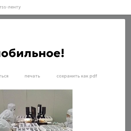
rss-ленту
мобильное!
ться
печать
сохранить как pdf