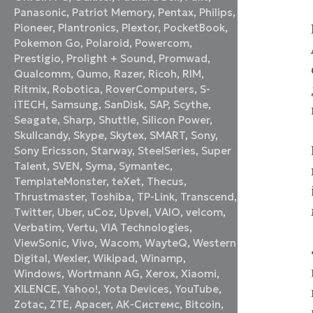
Panasonic
,
Patriot Memory
,
Pentax
,
Philips
,
Pioneer
,
Plantronics
,
Plextor
,
PocketBook
,
Pokemon Go
,
Polaroid
,
Powercom
,
Prestigio
,
Prolight + Sound
,
Promwad
,
Qualcomm
,
Qumo
,
Razer
,
Ricoh
,
RIM
,
Ritmix
,
Robotica
,
RoverComputers
,
S-
iTECH
,
Samsung
,
SanDisk
,
SAP
,
Scythe
,
Seagate
,
Sharp
,
Shuttle
,
Silicon Power
,
Skullcandy
,
Skype
,
Skytex
,
SMART
,
Sony
,
Sony Ericsson
,
Starway
,
SteelSeries
,
Super
Talent
,
SVEN
,
Syma
,
Symantec
,
TemplateMonster
,
teXet
,
Thecus
,
Thrustmaster
,
Toshiba
,
TP-Link
,
Transcend
,
Twitter
,
Uber
,
uCoz
,
Upvel
,
VAIO
,
velcom
,
Verbatim
,
Vertu
,
VIA Technologies
,
ViewSonic
,
Vivo
,
Wacom
,
WayteQ
,
Western
Digital
,
Wexler
,
Wikipad
,
Winamp
,
Windows
,
Wortmann AG
,
Xerox
,
Xiaomi
,
XILENCE
,
Yahoo!
,
Yota Devices
,
YouTube
,
Zotac
,
ZTE
,
Аpacer
,
АК-Системс
,
Вitcoin
,