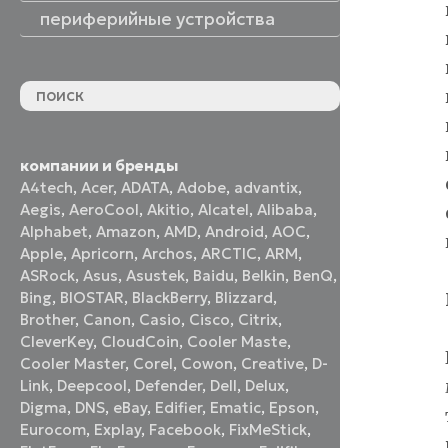
периферийные устройства
периферийные устройства
акустические системы
принтеры и МФУ
оптические приводы
графические планшеты
флеш-накопители
устройства ввода
наушники и гарнитуры
смотреть все
компании и бренды
A4tech
,
Acer
,
ADATA
,
Adobe
,
advantix
,
Aegis
,
AeroCool
,
Akitio
,
Alcatel
,
Alibaba
,
Alphabet
,
Amazon
,
AMD
,
Android
,
AOC
,
Apple
,
Apricorn
,
Archos
,
ARCTIC
,
ARM
,
ASRock
,
Asus
,
Asustek
,
Baidu
,
Belkin
,
BenQ
,
Bing
,
BIOSTAR
,
BlackBerry
,
Blizzard
,
Brother
,
Canon
,
Casio
,
Cisco
,
Citrix
,
CleverKey
,
CloudCoin
,
Cooler Maste
,
Cooler Master
,
Corel
,
Cowon
,
Creative
,
D-
Link
,
Deepcool
,
Defender
,
Dell
,
Delux
,
Digma
,
DNS
,
eBay
,
Edifier
,
Ematic
,
Epson
,
Eurocom
,
Explay
,
Facebook
,
FixMeStick
,