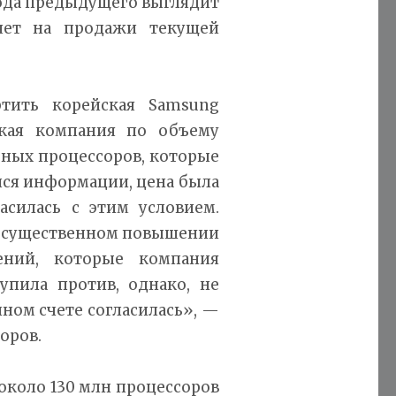
хода предыдущего выглядит
ияет на продажи текущей
тить корейская Samsung
еская компания по объему
ьных процессоров, которые
йся информации, цена была
асилась с этим условием.
 о существенном повышении
ений, которые компания
упила против, однако, не
ном счете согласилась», —
оров.
 около 130 млн процессоров