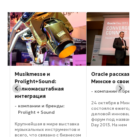
Musikmesse и
Oracle рассказал
Prolight+Sound:
Минске о своих 
полномасштабная
компании и бренды
интеграция
se
24 октября в Минск
компании и бренды:
состоялся ежегодн
Prolight + Sound
деловой инновацио
форум под название
-
Крупнейшая в мире выставка
Day 2013. На нем
ец
музыкальных инструментов и
представительство 
всего, что связано с бизнесом
продемонстрирова