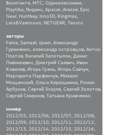
Вконтакте
,
МТС
,
Одноклассники
,
Playtika
,
Яндекс
,
Apacer
,
Aresze
,
Epic
Gear
,
Huntkey
,
Inno3D
,
Kingmax
,
Lars&Vaensoon
,
NETGEAR
,
Tesoro
авторы
Faina
,
Samael
,
vjuen
,
Александр
Гуриненко
,
александр островцов
,
Антон
Платов
,
Василий Запотылок
,
Денис
Лавникевич
,
Дмитрий Саевич
,
Иван
Ковалев
,
Игорь Грень
,
Игорь Савчук
,
Маргарита Парфинчук
,
Михаил
Мощенский
,
Ольга Кирюшкина
,
Роман
Арбузов
,
Сергей Зозуля
,
Сергей Золотов
,
Сергей Смирнов
,
Татьяна Кравченко
номер
2012/05
,
2012/06
,
2012/07
,
2012/08
,
2012/09
,
2012/10
,
2012/11
,
2012/12
,
2012/13
,
2012/14
,
2012/15
,
2012/16
,