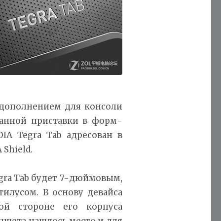
т дополнением для консоли
манной приставки в форм-
IA Tegra Tab адресован в
Shield.
egra Tab будет 7-дюймовым,
илусом. В основу девайса
ой стороне его корпуса
аншета нашлось место и для