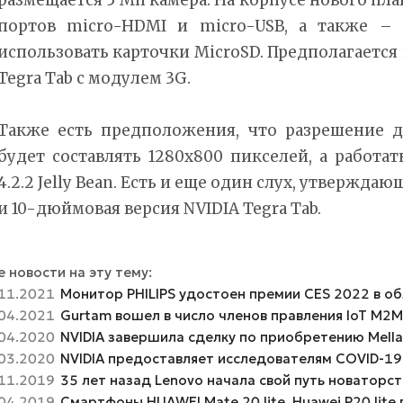
портов micro-HDMI и micro-USB, а также – 
использовать карточки MicroSD. Предполагается
Tegra Tab с модулем 3G.
Также есть предположения, что разрешение д
будет составлять 1280х800 пикселей, а работат
4.2.2 Jelly Bean. Есть и еще один слух, утверждаю
и 10-дюймовая версия NVIDIA Tegra Tab.
 новости на эту тему:
11.2021
Монитор PHILIPS удостоен премии CES 2022 в о
04.2021
Gurtam вошел в число членов правления IoT M2M
04.2020
NVIDIA завершила сделку по приобретению Mell
03.2020
NVIDIA предоставляет исследователям COVID-19 
11.2019
35 лет назад Lenovo начала свой путь новаторст
04.2019
Смартфоны HUAWEI Mate 20 lite, Huawei P20 lite 