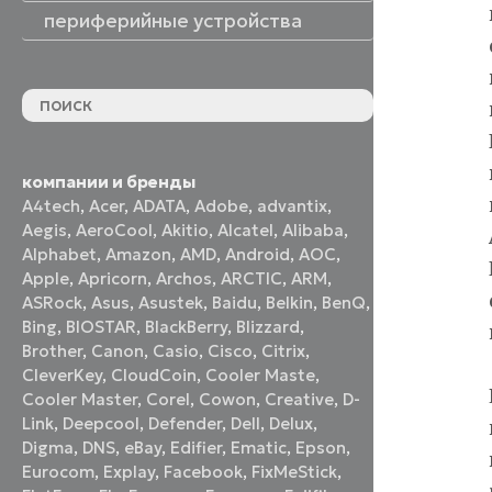
периферийные устройства
периферийные устройства
акустические системы
принтеры и МФУ
оптические приводы
графические планшеты
флеш-накопители
устройства ввода
наушники и гарнитуры
смотреть все
компании и бренды
A4tech
,
Acer
,
ADATA
,
Adobe
,
advantix
,
Aegis
,
AeroCool
,
Akitio
,
Alcatel
,
Alibaba
,
Alphabet
,
Amazon
,
AMD
,
Android
,
AOC
,
Apple
,
Apricorn
,
Archos
,
ARCTIC
,
ARM
,
ASRock
,
Asus
,
Asustek
,
Baidu
,
Belkin
,
BenQ
,
Bing
,
BIOSTAR
,
BlackBerry
,
Blizzard
,
Brother
,
Canon
,
Casio
,
Cisco
,
Citrix
,
CleverKey
,
CloudCoin
,
Cooler Maste
,
Cooler Master
,
Corel
,
Cowon
,
Creative
,
D-
Link
,
Deepcool
,
Defender
,
Dell
,
Delux
,
Digma
,
DNS
,
eBay
,
Edifier
,
Ematic
,
Epson
,
Eurocom
,
Explay
,
Facebook
,
FixMeStick
,