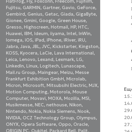
FlatFrog
,
Fly
,
Foxconn
,
Freecom
,
Fujifilm
,
Fujitsu
,
GARMIN
,
Gartner
,
Gavio
,
GeForce
,
Gembird
,
Genius
,
Getac
,
Giada
,
GigaByte
,
Gionee
,
Gmini
,
Google
,
Green House
,
Gresso
,
Highscreen
,
Hotmail
,
HP
,
HTC
,
Huawei
,
IBM
,
Ideum
,
iiyama
,
Intel
,
InWin
,
Iomega
,
iOS
,
iPad
,
iPhone
,
iRiver
,
iRU
,
Jabra
,
Java
,
JBL
,
JVC
,
Kickstarter
,
Kingston
,
KOSS
,
Kyocera
,
LaCie
,
Lava International
,
Leica
,
Lenovo
,
Lexand
,
Lexmark
,
LG
,
LinkedIn
,
Linux
,
Logitech
,
Lunascape
,
Mail.ru Group
,
Maingear
,
Meizu
,
Messe
Frankfurt Exhibition GmbH
,
Microlab
,
Micron
,
Microsoft
,
Mitsubsihi Electric
,
MJX
,
Еще
Motion Computing
,
Motorola
,
Mouse
15.
Computer
,
Movavi
,
MOXA
,
Mozilla
,
MSI
,
14.
Musikmesse
,
NEC
,
nethouse
,
Nikon
,
29.
Nintendo
,
Nokia
,
Nokia Siemens
,
Nook
,
20.
NVIDIA
,
OCZ Technology Group
,
Olympus
,
ONYX
,
Opera Software
,
Oppo
,
Oracle
,
27.
ORIGIN PC
,
Oukitel
,
Packard Bell
,
Palit
,
26.