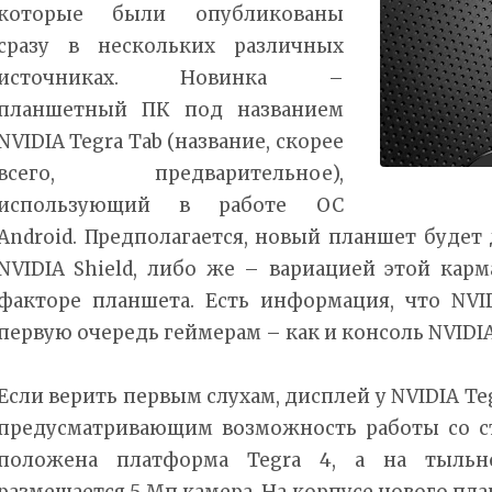
которые были опубликованы
сразу в нескольких различных
источниках. Новинка –
планшетный ПК под названием
NVIDIA Tegra Tab (название, скорее
всего, предварительное),
использующий в работе ОС
Android. Предполагается, новый планшет буде
NVIDIA Shield, либо же – вариацией этой кар
факторе планшета. Есть информация, что NVID
первую очередь геймерам – как и консоль NVIDIA 
Если верить первым слухам, дисплей у NVIDIA T
предусматривающим возможность работы со ст
положена платформа Tegra 4, а на тыльн
размещается 5 Мп камера. На корпусе нового пл