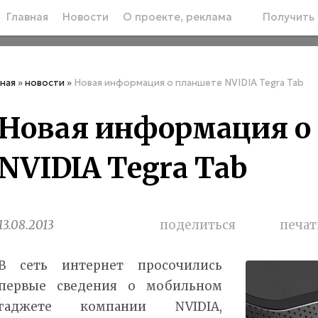
Главная
Новости
О проекте, реклама
Получить 
вная
»
новости
»
Новая информация о планшете NVIDIA Tegra Tab
Новая информация о
NVIDIA Tegra Tab
13.08.2013
поделиться
печат
В сеть интернет просочились
первые сведения о мобильном
гаджете компании NVIDIA,