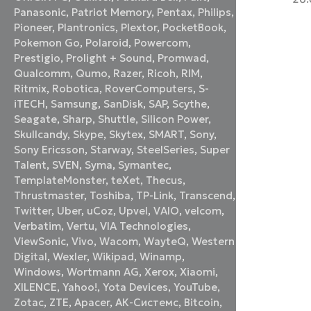
Panasonic
,
Patriot Memory
,
Pentax
,
Philips
,
Pioneer
,
Plantronics
,
Plextor
,
PocketBook
,
Pokemon Go
,
Polaroid
,
Powercom
,
Prestigio
,
Prolight + Sound
,
Promwad
,
Qualcomm
,
Qumo
,
Razer
,
Ricoh
,
RIM
,
Ritmix
,
Robotica
,
RoverComputers
,
S-
iTECH
,
Samsung
,
SanDisk
,
SAP
,
Scythe
,
Seagate
,
Sharp
,
Shuttle
,
Silicon Power
,
Skullcandy
,
Skype
,
Skytex
,
SMART
,
Sony
,
Sony Ericsson
,
Starway
,
SteelSeries
,
Super
Talent
,
SVEN
,
Syma
,
Symantec
,
TemplateMonster
,
teXet
,
Thecus
,
Thrustmaster
,
Toshiba
,
TP-Link
,
Transcend
,
Twitter
,
Uber
,
uCoz
,
Upvel
,
VAIO
,
velcom
,
Verbatim
,
Vertu
,
VIA Technologies
,
ViewSonic
,
Vivo
,
Wacom
,
WayteQ
,
Western
Digital
,
Wexler
,
Wikipad
,
Winamp
,
Windows
,
Wortmann AG
,
Xerox
,
Xiaomi
,
XILENCE
,
Yahoo!
,
Yota Devices
,
YouTube
,
Zotac
,
ZTE
,
Аpacer
,
АК-Системс
,
Вitcoin
,