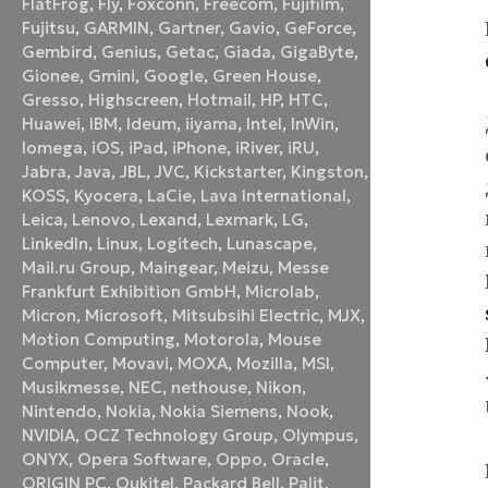
FlatFrog
,
Fly
,
Foxconn
,
Freecom
,
Fujifilm
,
Fujitsu
,
GARMIN
,
Gartner
,
Gavio
,
GeForce
,
Gembird
,
Genius
,
Getac
,
Giada
,
GigaByte
,
Gionee
,
Gmini
,
Google
,
Green House
,
Gresso
,
Highscreen
,
Hotmail
,
HP
,
HTC
,
Huawei
,
IBM
,
Ideum
,
iiyama
,
Intel
,
InWin
,
Iomega
,
iOS
,
iPad
,
iPhone
,
iRiver
,
iRU
,
Jabra
,
Java
,
JBL
,
JVC
,
Kickstarter
,
Kingston
,
KOSS
,
Kyocera
,
LaCie
,
Lava International
,
Leica
,
Lenovo
,
Lexand
,
Lexmark
,
LG
,
LinkedIn
,
Linux
,
Logitech
,
Lunascape
,
Mail.ru Group
,
Maingear
,
Meizu
,
Messe
Frankfurt Exhibition GmbH
,
Microlab
,
Micron
,
Microsoft
,
Mitsubsihi Electric
,
MJX
,
Motion Computing
,
Motorola
,
Mouse
Computer
,
Movavi
,
MOXA
,
Mozilla
,
MSI
,
Musikmesse
,
NEC
,
nethouse
,
Nikon
,
Nintendo
,
Nokia
,
Nokia Siemens
,
Nook
,
NVIDIA
,
OCZ Technology Group
,
Olympus
,
ONYX
,
Opera Software
,
Oppo
,
Oracle
,
ORIGIN PC
,
Oukitel
,
Packard Bell
,
Palit
,