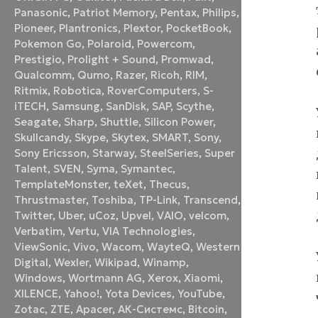
Panasonic
,
Patriot Memory
,
Pentax
,
Philips
,
Pioneer
,
Plantronics
,
Plextor
,
PocketBook
,
Pokemon Go
,
Polaroid
,
Powercom
,
Prestigio
,
Prolight + Sound
,
Promwad
,
Qualcomm
,
Qumo
,
Razer
,
Ricoh
,
RIM
,
Ritmix
,
Robotica
,
RoverComputers
,
S-
iTECH
,
Samsung
,
SanDisk
,
SAP
,
Scythe
,
Seagate
,
Sharp
,
Shuttle
,
Silicon Power
,
Skullcandy
,
Skype
,
Skytex
,
SMART
,
Sony
,
Sony Ericsson
,
Starway
,
SteelSeries
,
Super
Talent
,
SVEN
,
Syma
,
Symantec
,
TemplateMonster
,
teXet
,
Thecus
,
Thrustmaster
,
Toshiba
,
TP-Link
,
Transcend
,
Twitter
,
Uber
,
uCoz
,
Upvel
,
VAIO
,
velcom
,
Verbatim
,
Vertu
,
VIA Technologies
,
ViewSonic
,
Vivo
,
Wacom
,
WayteQ
,
Western
Digital
,
Wexler
,
Wikipad
,
Winamp
,
Windows
,
Wortmann AG
,
Xerox
,
Xiaomi
,
XILENCE
,
Yahoo!
,
Yota Devices
,
YouTube
,
Zotac
,
ZTE
,
Аpacer
,
АК-Системс
,
Вitcoin
,