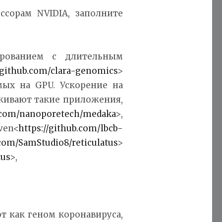
ссорам NVIDIA, заполните
ированием с длительным
//github.com/clara-genomics
>
мых на GPU. Ускорение на
живают такие приложения,
b.com/nanoporetech/medaka
>,
en<
https://github.com/lbcb-
.com/SamStudio8/reticulatus
>
tus
>,
т как геном коронавируса,