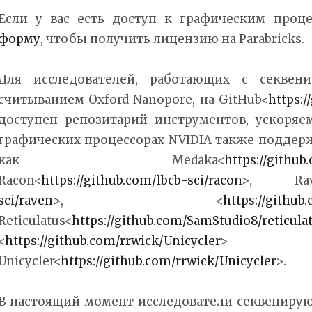
Если у вас есть доступ к графическим проце
форму
, чтобы получить лицензию на Parabricks.
Для исследователей, работающих с секвен
считыванием Oxford Nanopore, на GitHub<
https:
доступен репозитарий инструментов, ускоряе
графических процессорах NVIDIA также поддер
как Medaka<
https://githu
Racon<
https://github.com/lbcb-sci/racon
>, Rav
sci/raven
>, <
https://github
Reticulatus<
https://github.com/SamStudio8/reticula
<
https://github.com/rrwick/Unicycler
>
Unicycler<
https://github.com/rrwick/Unicycler
>.
В настоящий момент исследователи секвенирую