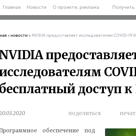
Главная
Новости
О проекте, реклама
Получить 
вная
»
новости
»
NVIDIA предоставляет исследователям COVID-19 бе
NVIDIA предоставляе
исследователям COVI
бесплатный доступ к 
20.03.2020
поделиться
печат
Программное обеспечение под