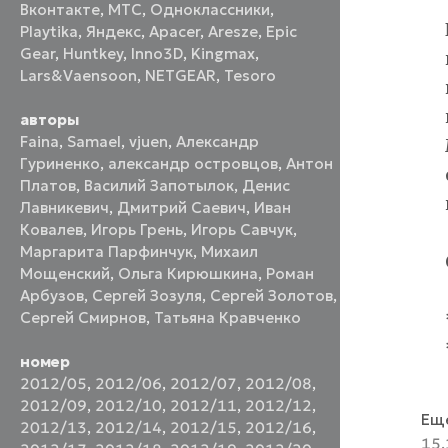
Вконтакте
,
МТС
,
Одноклассники
,
Playtika
,
Яндекс
,
Apacer
,
Aresze
,
Epic
Gear
,
Huntkey
,
Inno3D
,
Kingmax
,
Lars&Vaensoon
,
NETGEAR
,
Tesoro
авторы
Faina
,
Samael
,
vjuen
,
Александр
Гуриненко
,
александр островцов
,
Антон
Платов
,
Василий Запотылок
,
Денис
Лавникевич
,
Дмитрий Саевич
,
Иван
Ковалев
,
Игорь Грень
,
Игорь Савчук
,
Маргарита Парфинчук
,
Михаил
Мощенский
,
Ольга Кирюшкина
,
Роман
Арбузов
,
Сергей Зозуля
,
Сергей Золотов
,
Сергей Смирнов
,
Татьяна Кравченко
номер
2012/05
,
2012/06
,
2012/07
,
2012/08
,
2012/09
,
2012/10
,
2012/11
,
2012/12
,
Еще
2012/13
,
2012/14
,
2012/15
,
2012/16
,
15.