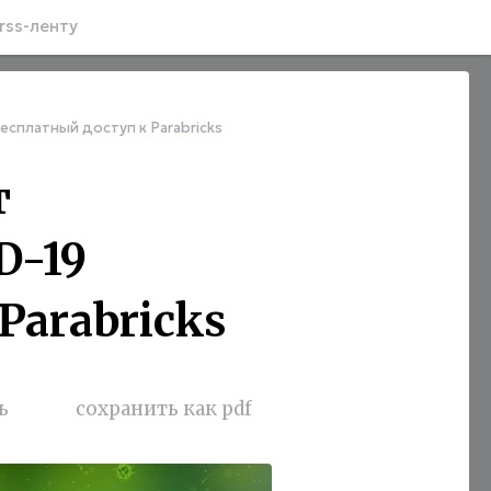
rss-ленту
сплатный доступ к Parabricks
т
D-19
Parabricks
ь
сохранить как pdf