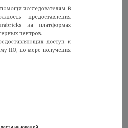
 помощи исследователям. В
ность предоставления
rabricks на платформах
терных центров.
редоставляющих доступ к
ому ПО, по мере получения
бласти инноваций