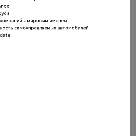
anox
руси
 компаний с мировым именем
асность самоуправляемых автомобилей
date