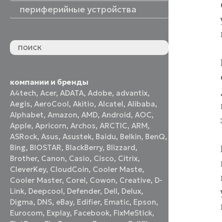
периферийные устройства
периферийные устройства
акустические системы
принтеры и МФУ
оптические приводы
графические планшеты
флеш-накопители
устройства ввода
наушники и гарнитуры
смотреть все
компании и бренды
A4tech
,
Acer
,
ADATA
,
Adobe
,
advantix
,
Aegis
,
AeroCool
,
Akitio
,
Alcatel
,
Alibaba
,
Alphabet
,
Amazon
,
AMD
,
Android
,
AOC
,
Apple
,
Apricorn
,
Archos
,
ARCTIC
,
ARM
,
ASRock
,
Asus
,
Asustek
,
Baidu
,
Belkin
,
BenQ
,
Bing
,
BIOSTAR
,
BlackBerry
,
Blizzard
,
Brother
,
Canon
,
Casio
,
Cisco
,
Citrix
,
CleverKey
,
CloudCoin
,
Cooler Maste
,
Cooler Master
,
Corel
,
Cowon
,
Creative
,
D-
Link
,
Deepcool
,
Defender
,
Dell
,
Delux
,
Digma
,
DNS
,
eBay
,
Edifier
,
Ematic
,
Epson
,
Eurocom
,
Explay
,
Facebook
,
FixMeStick
,