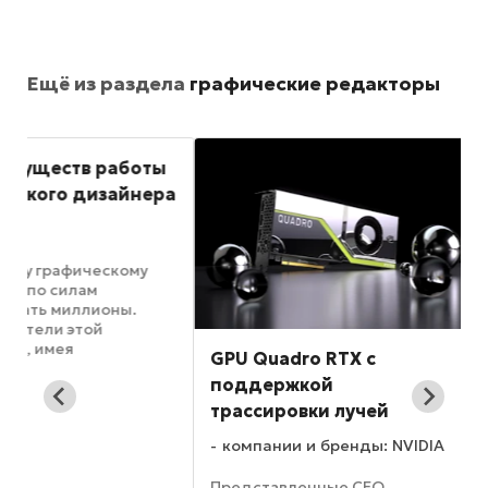
Ещё из раздела
графические редакторы
ы
ра
GPU Quadro RTX с
Movavi PDF-реда
поддержкой
приемлемая
о
трассировки лучей
функциональност
минимальные де
компании и бренды: NVIDIA
ю
компании и бренд
Представленные CEO