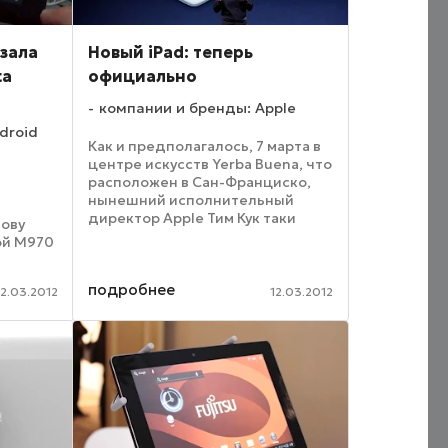
азала
Новый iPad: теперь
ta
официально
компании и бренды: Apple
droid
Как и предполагалось, 7 марта в
центре искусств Yerba Buena, что
a
расположен в Сан-Франциско,
нынешний исполнительный
директор Apple Тим Кук таки
нову
представил iPad третьего
ой M970
поколения. Споры о том,
цевый
насколько прогрессивной
 ARM
подробнее
оказалась новинка, будут идти ...
12.03.2012
12.03.2012
бъем