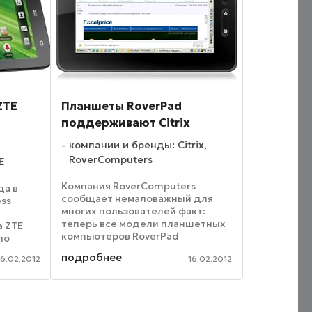
ZTE
Планшеты RoverPad
поддерживают Citrix
компании и бренды: Citrix,
RoverComputers
E
Компания RoverComputers
да в
сообщает немаловажный для
ess
многих пользователей факт:
теперь все модели планшетных
 ZTE
компьютеров RoverPad
 по
поддерживают терминальный
пании,
подробнее
16.02.2012
16.02.2012
режим работы с помощью
ом ее
программного обеспечения
ght Plus
Citrix. Citrix осуществляет
построение ...