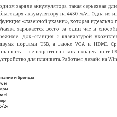
одном заряде аккумулятора, такая серьезная дл
благодаря аккумулятору на 4430 мАч. Одна из 
функция «лазерной указки», которая идеально 
Указка заряжается всего за один час и спосо
режиме. Док-станция с клавиатурой укомплек
двумя портами USB, а также VGA и HDMI. Ср
планшета – сенсор отпечатков пальцев, порт U
устройство для планшета. Работает девайс на Win
пании и бренды
wei
торы
ael
мер
6/24