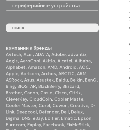
периферийные устройства
периферийные устройства
акустические системы
принтеры и МФУ
оптические приводы
графические планшеты
флеш-накопители
устройства ввода
наушники и гарнитуры
смотреть все
компании и бренды
A4tech
,
Acer
,
ADATA
,
Adobe
,
advantix
,
Aegis
,
AeroCool
,
Akitio
,
Alcatel
,
Alibaba
,
Alphabet
,
Amazon
,
AMD
,
Android
,
AOC
,
Apple
,
Apricorn
,
Archos
,
ARCTIC
,
ARM
,
ASRock
,
Asus
,
Asustek
,
Baidu
,
Belkin
,
BenQ
,
Bing
,
BIOSTAR
,
BlackBerry
,
Blizzard
,
Brother
,
Canon
,
Casio
,
Cisco
,
Citrix
,
CleverKey
,
CloudCoin
,
Cooler Maste
,
Cooler Master
,
Corel
,
Cowon
,
Creative
,
D-
Link
,
Deepcool
,
Defender
,
Dell
,
Delux
,
Digma
,
DNS
,
eBay
,
Edifier
,
Ematic
,
Epson
,
Eurocom
,
Explay
,
Facebook
,
FixMeStick
,