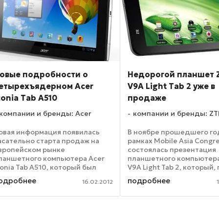
овые подробности о
Недорогой планшет 
етырехъядерном Acer
V9A Light Tab 2 уже в
conia Tab A510
продаже
компании и бренды: Acer
компании и бренды: ZT
овая информация появилась
В ноябре прошедшего го
асательно старта продаж на
рамках Mobile Asia Congr
вропейском рынке
состоялась презентация
ланшетного компьютера Acer
планшетного компьютера
conia Tab A510, который был
V9A Light Tab 2, который,
редставлен широкой публике
надеждам китайской ком
одробнее
подробнее
16.02.2012
а прошедшей в январе
должен стать наследник
ыставке потребительской
успешных моделей ZTE Li
лектроники CES 2012. Так,
и ZTE Light. Наконец, ...
огласно ...