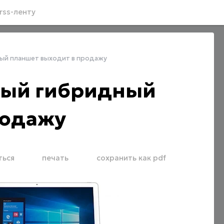
rss-ленту
ный планшет выходит в продажу
овый гибридный
родажу
ться
печать
сохранить как pdf