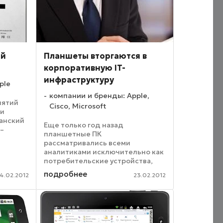
ий
Планшеты вторгаются в
корпоративную IT-
инфраструктуру
ple
компании и бренды: Apple,
иятий
Cisco, Microsoft
ти
танский
Еще только год назад
 –
планшетные ПК
рассматривались всеми
 книг и
аналитиками исключительно как
днако
потребительские устройства,
своего рода «недокомпьютеры»,
подробнее
 –
4.02.2012
23.02.2012
предназначенные для
комфортного потребления
контента и развлечений. Но
сегодня буквально на глазах ...