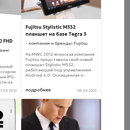
Fujitsu Stylistic M532
планшет на базе Tegra 3
0 FHD
компании и бренды: Fujitsu
awei
На MWC 2012 японская компания
Fujitsu представила свой новый
планшет Stylistic M532,
щенный
работающий под управлением
ессором
Android 4.0. Оснащенная 4-
вым IPS-
ядерным процессором модель в
сти на
первую очередь адресована
.0. На
подробнее
тем, чья работа связана с
7.03.2012
05.03.2012
ediaPad
постоянными поездками. Она ...
т ...