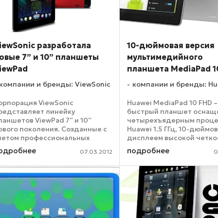
iewSonic разработала
10-дюймовая версия
овые 7” и 10” планшеты
мультимедийного
iewPad
планшета MediaPad 1
компании и бренды: ViewSonic
компании и бренды: Hu
орпорация ViewSonic
Huawei MediaPad 10 FHD –
редставляет линейку
быстрый планшет осна
ланшетов ViewPad 7” и 10”
четырехъядерным проц
ового поколения. Созданные с
Huawei 1.5 ГГц, 10-дюймо
четом профессиональных
дисплеем высокой четко
ребований различных групп
базе ОС Google Android 4
одробнее
подробнее
07.03.2012
0
ользователей, модели ViewPad
данный момент Huawei M
70/G70 и E100/P100 открывают
10 FHD – самый быстрый
перативный доступ к сети
четырехъядерный планше
нтернет, ...