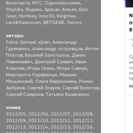
Вконтакте
,
МТС
,
Одноклассники
,
Playtika
,
Яндекс
,
Apacer
,
Aresze
,
Epic
N
Gear
,
Huntkey
,
Inno3D
,
Kingmax
,
п
Lars&Vaensoon
,
NETGEAR
,
Tesoro
8
авторы
Faina
,
Samael
,
vjuen
,
Александр
Гуриненко
,
александр островцов
,
Антон
Платов
,
Василий Запотылок
,
Денис
С
Лавникевич
,
Дмитрий Саевич
,
Иван
и
с
Ковалев
,
Игорь Грень
,
Игорь Савчук
,
к
Маргарита Парфинчук
,
Михаил
п
Мощенский
,
Ольга Кирюшкина
,
Роман
Н
п
Арбузов
,
Сергей Зозуля
,
Сергей Золотов
,
б
н
Сергей Смирнов
,
Татьяна Кравченко
и
на
номер
2012/05
,
2012/06
,
2012/07
,
2012/08
,
2012/09
,
2012/10
,
2012/11
,
2012/12
,
2012/13
,
2012/14
,
2012/15
,
2012/16
,