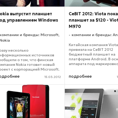
okia выпустит планшет
CeBIT 2012: Viota пок
од управлением Windows
планшет за $120 - Vio
M970
компании и бренды: Microsoft,
компании и бренды: An
Nokia
Китайская компания Viot
привезла на CeBIT 2012
разу несколько
бюджетный планшет на
нформационных источников
платформе Android. В ос
ообщили о том, что финская
аппарата под маркировк
омпания Nokia готовит новый
был положен 1,5-гигагер
роект с корпорацией Microsoft.
одноядерный процессор
а этот раз противоречивый
одробнее
подробнее
15.03.2012
Cortex-A8 и графический
изнес-альянс попытает удачи
контроллер Mali-400. О
а рынке планшетных ПК. Речь
оперативной ...
дет о 10-дюймовом планшете
 ...