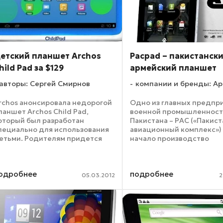
етский планшет Archos
Pacpad – пакистанск
hild Pad за $129
армейский планшет
авторы: Сергей Смирнов
компании и бренды: Ap
rchos анонсировала недорогой
Одно из главных предпр
ланшет Archos Child Pad,
военной промышленнос
оторый был разработан
Пакистана – PAC («Пакис
пециально для использования
авиационный комплекс»)
етьми. Родителям придется
начало производство
ыложить за Archos Child Pad
собственных электронных
сего $129 долларов США. При
небольших ноутбуков. О
том за эти деньги покупатели
гораздо более заметной
одробнее
подробнее
олучат планшетный ...
оказалась другая новинка
05.03.2012
2
собственная ...