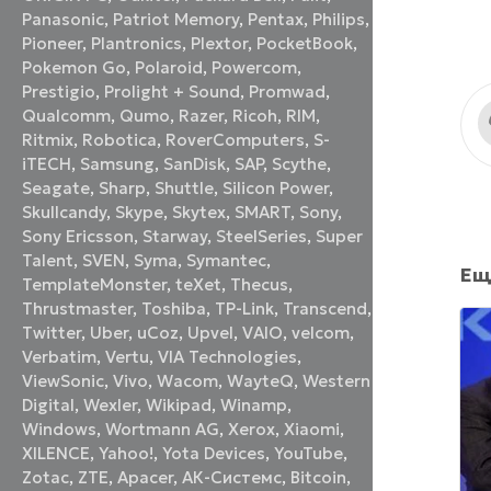
Panasonic
,
Patriot Memory
,
Pentax
,
Philips
,
Pioneer
,
Plantronics
,
Plextor
,
PocketBook
,
Pokemon Go
,
Polaroid
,
Powercom
,
Prestigio
,
Prolight + Sound
,
Promwad
,
Qualcomm
,
Qumo
,
Razer
,
Ricoh
,
RIM
,
Ritmix
,
Robotica
,
RoverComputers
,
S-
iTECH
,
Samsung
,
SanDisk
,
SAP
,
Scythe
,
Seagate
,
Sharp
,
Shuttle
,
Silicon Power
,
Skullcandy
,
Skype
,
Skytex
,
SMART
,
Sony
,
Sony Ericsson
,
Starway
,
SteelSeries
,
Super
Talent
,
SVEN
,
Syma
,
Symantec
,
Ещ
TemplateMonster
,
teXet
,
Thecus
,
Thrustmaster
,
Toshiba
,
TP-Link
,
Transcend
,
Twitter
,
Uber
,
uCoz
,
Upvel
,
VAIO
,
velcom
,
Verbatim
,
Vertu
,
VIA Technologies
,
ViewSonic
,
Vivo
,
Wacom
,
WayteQ
,
Western
Digital
,
Wexler
,
Wikipad
,
Winamp
,
Windows
,
Wortmann AG
,
Xerox
,
Xiaomi
,
XILENCE
,
Yahoo!
,
Yota Devices
,
YouTube
,
Zotac
,
ZTE
,
Аpacer
,
АК-Системс
,
Вitcoin
,