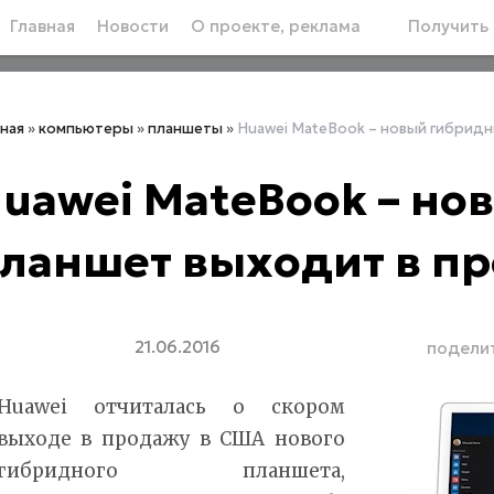
Главная
Новости
О проекте, реклама
Получить 
вная
»
компьютеры
»
планшеты
»
Huawei MateBook – новый гибрид
uawei MateBook – н
ланшет выходит в п
21.06.2016
подели
Huawei отчиталась о скором
выходе в продажу в США нового
гибридного планшета,