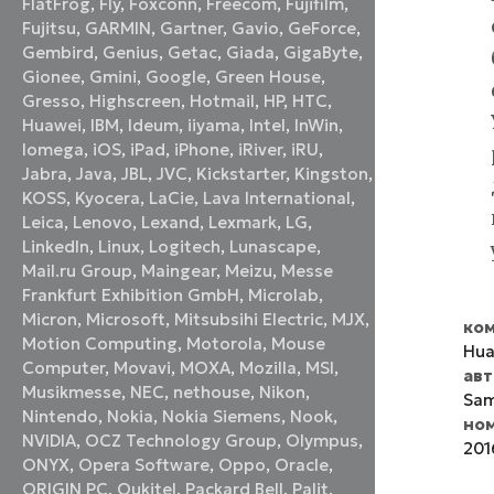
FlatFrog
,
Fly
,
Foxconn
,
Freecom
,
Fujifilm
,
Fujitsu
,
GARMIN
,
Gartner
,
Gavio
,
GeForce
,
Gembird
,
Genius
,
Getac
,
Giada
,
GigaByte
,
Gionee
,
Gmini
,
Google
,
Green House
,
Gresso
,
Highscreen
,
Hotmail
,
HP
,
HTC
,
Huawei
,
IBM
,
Ideum
,
iiyama
,
Intel
,
InWin
,
Iomega
,
iOS
,
iPad
,
iPhone
,
iRiver
,
iRU
,
Jabra
,
Java
,
JBL
,
JVC
,
Kickstarter
,
Kingston
,
KOSS
,
Kyocera
,
LaCie
,
Lava International
,
Leica
,
Lenovo
,
Lexand
,
Lexmark
,
LG
,
LinkedIn
,
Linux
,
Logitech
,
Lunascape
,
Mail.ru Group
,
Maingear
,
Meizu
,
Messe
Frankfurt Exhibition GmbH
,
Microlab
,
Micron
,
Microsoft
,
Mitsubsihi Electric
,
MJX
,
ком
Motion Computing
,
Motorola
,
Mouse
Hua
Computer
,
Movavi
,
MOXA
,
Mozilla
,
MSI
,
ав
Musikmesse
,
NEC
,
nethouse
,
Nikon
,
Sam
Nintendo
,
Nokia
,
Nokia Siemens
,
Nook
,
но
NVIDIA
,
OCZ Technology Group
,
Olympus
,
201
ONYX
,
Opera Software
,
Oppo
,
Oracle
,
ORIGIN PC
,
Oukitel
,
Packard Bell
,
Palit
,