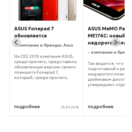
ASUS Fonepad 7
ASUS MeMO Pad 
обновляется
ME176C: новый
недорогой план
os
компании и бренды: Asus
компании и бренд
На CES 2015 компания ASUS,
среди прочего, представила
Так видится, что AS
обновленную версию своего
подготовкой к релиз
планшета Fonepad 7,
недорогого планшета
который, среди прочего,
дюймовым дисплеем
м
теперь обладает
утверждают слухи, у
й
поддержкой голосовой
грядущего устройст
связи. Устройство уже можно
получившего имя M
найти на официальном сайте
ME176C, на вооруже
а
тайваньской компании,
такие характеристик
подробнее
подробнее
014
13.01.2015
правда, ...
четырехъядерный ..