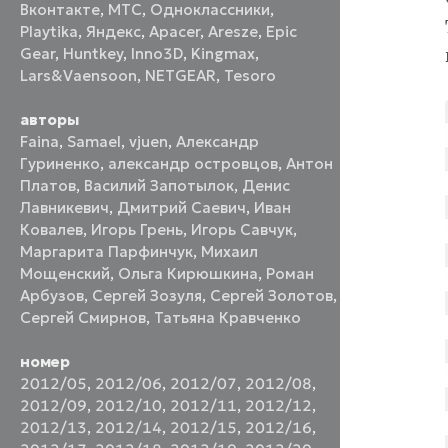
Вконтакте
,
МТС
,
Одноклассники
,
Playtika
,
Яндекс
,
Apacer
,
Aresze
,
Epic
Gear
,
Huntkey
,
Inno3D
,
Kingmax
,
Lars&Vaensoon
,
NETGEAR
,
Tesoro
авторы
Faina
,
Samael
,
vjuen
,
Александр
Гуриненко
,
александр островцов
,
Антон
Платов
,
Василий Запотылок
,
Денис
Лавникевич
,
Дмитрий Саевич
,
Иван
Ковалев
,
Игорь Грень
,
Игорь Савчук
,
Маргарита Парфинчук
,
Михаил
Мощенский
,
Ольга Кирюшкина
,
Роман
Арбузов
,
Сергей Зозуля
,
Сергей Золотов
,
Сергей Смирнов
,
Татьяна Кравченко
номер
2012/05
,
2012/06
,
2012/07
,
2012/08
,
2012/09
,
2012/10
,
2012/11
,
2012/12
,
2012/13
,
2012/14
,
2012/15
,
2012/16
,