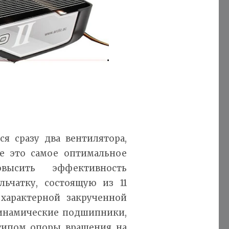
я сразу два вентилятора,
ае это самое оптимальное
высить эффективность
ьчатку, состоящую из 11
характерной закрученной
динамические подшипники,
типом опоры вращения на