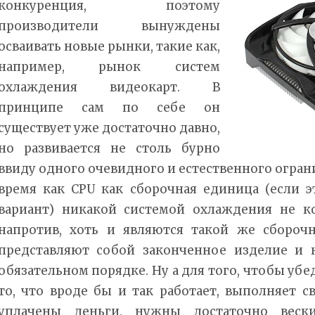
конкуренция, поэтому
производители вынуждены
осваивать новые рынки, такие как,
например, рынок систем
охлаждения видеокарт. В
принципе сам по себе он
существует уже достаточно давно,
но развивается не столь бурно
ввиду одного очевидного и естественного огранич
время как CPU как сборочная единица (если 
вариант) никакой системой охлаждения не к
напротив, хоть и являются такой же сбороч
представляют собой законченное изделие и 
обязательном порядке. Ну а для того, чтобы уб
то, что вроде бы и так работает, выполняет 
уплачены деньги, нужны достаточно вески