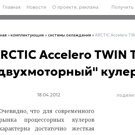
Главная
Новости
О проекте, реклама
Получить 
вная
»
комплектующие
»
системы охлаждения
»
ARCTIC Accelero TW
RCTIC Accelero TWIN T
двухмоторный" кулер
18.04.2012
подели
Очевидно, что для современного
рынка процессорных кулеров
характерна достаточно жесткая