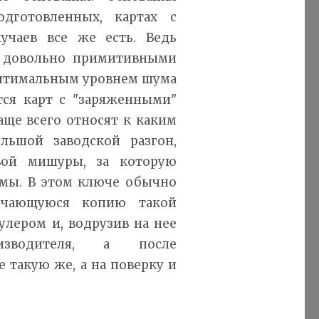
дготовленных, картах с
учаев все же есть. Ведь
я довольно примитивными
оптимальным уровнем шума
тся карт с "заряженными"
аще всего относят к каким
ольшой заводской разгон,
вой мишуры, за которую
ммы. В этом ключе обычно
ичающуюся копию такой
лером и, водрузив на нее
изводителя, а после
е такую же, а на поверку и