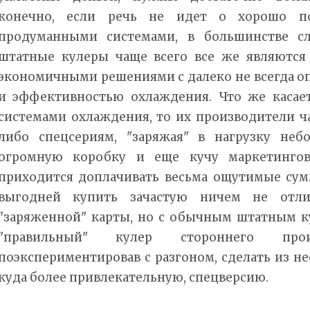
конечно, если речь не идет о хорошо по
продуманными системами, в большинстве сл
штатные кулеры чаще всего все же являютс
экономичными решениями с далеко не всегда 
и эффективностью охлаждения. Что же касае
системами охлаждения, то их производители ч
либо спецсериям, "заряжая" в нагрузку неб
огромную коробку и еще кучу маркетинго
приходится доплачивать весьма ощутимые су
выгодней купить зачастую ничем не отл
"заряженной" карты, но с обычным штатным ку
"правильный" кулер стороннего про
поэкспериментировав с разгоном, сделать из не
куда более привлекательную, спецверсию.