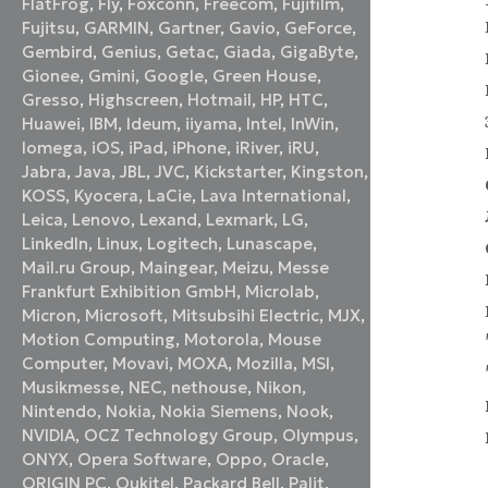
FlatFrog
,
Fly
,
Foxconn
,
Freecom
,
Fujifilm
,
Fujitsu
,
GARMIN
,
Gartner
,
Gavio
,
GeForce
,
Gembird
,
Genius
,
Getac
,
Giada
,
GigaByte
,
Gionee
,
Gmini
,
Google
,
Green House
,
Gresso
,
Highscreen
,
Hotmail
,
HP
,
HTC
,
Huawei
,
IBM
,
Ideum
,
iiyama
,
Intel
,
InWin
,
Iomega
,
iOS
,
iPad
,
iPhone
,
iRiver
,
iRU
,
Jabra
,
Java
,
JBL
,
JVC
,
Kickstarter
,
Kingston
,
KOSS
,
Kyocera
,
LaCie
,
Lava International
,
Leica
,
Lenovo
,
Lexand
,
Lexmark
,
LG
,
LinkedIn
,
Linux
,
Logitech
,
Lunascape
,
Mail.ru Group
,
Maingear
,
Meizu
,
Messe
Frankfurt Exhibition GmbH
,
Microlab
,
Micron
,
Microsoft
,
Mitsubsihi Electric
,
MJX
,
Motion Computing
,
Motorola
,
Mouse
Computer
,
Movavi
,
MOXA
,
Mozilla
,
MSI
,
Musikmesse
,
NEC
,
nethouse
,
Nikon
,
Nintendo
,
Nokia
,
Nokia Siemens
,
Nook
,
NVIDIA
,
OCZ Technology Group
,
Olympus
,
ONYX
,
Opera Software
,
Oppo
,
Oracle
,
ORIGIN PC
,
Oukitel
,
Packard Bell
,
Palit
,