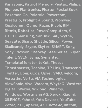
Panasonic
,
Patriot Memory
,
Pentax
,
Philips
,
Pioneer
,
Plantronics
,
Plextor
,
PocketBook
,
Pokemon Go
,
Polaroid
,
Powercom
,
Prestigio
,
Prolight + Sound
,
Promwad
,
Qualcomm
,
Qumo
,
Razer
,
Ricoh
,
RIM
,
Ritmix
,
Robotica
,
RoverComputers
,
S-
iTECH
,
Samsung
,
SanDisk
,
SAP
,
Scythe
,
Seagate
,
Sharp
,
Shuttle
,
Silicon Power
,
Skullcandy
,
Skype
,
Skytex
,
SMART
,
Sony
,
Sony Ericsson
,
Starway
,
SteelSeries
,
Super
Talent
,
SVEN
,
Syma
,
Symantec
,
TemplateMonster
,
teXet
,
Thecus
,
Thrustmaster
,
Toshiba
,
TP-Link
,
Transcend
,
Twitter
,
Uber
,
uCoz
,
Upvel
,
VAIO
,
velcom
,
Verbatim
,
Vertu
,
VIA Technologies
,
ViewSonic
,
Vivo
,
Wacom
,
WayteQ
,
Western
Digital
,
Wexler
,
Wikipad
,
Winamp
,
Windows
,
Wortmann AG
,
Xerox
,
Xiaomi
,
XILENCE
,
Yahoo!
,
Yota Devices
,
YouTube
,
Zotac
,
ZTE
,
Аpacer
,
АК-Системс
,
Вitcoin
,