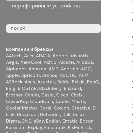
периферийные устройства
периферийные устройства
акустические системы
принтеры и МФУ
оптические приводы
графические планшеты
флеш-накопители
устройства ввода
наушники и гарнитуры
смотреть все
компании и бренды
A4tech
,
Acer
,
ADATA
,
Adobe
,
advantix
,
Aegis
,
AeroCool
,
Akitio
,
Alcatel
,
Alibaba
,
Alphabet
,
Amazon
,
AMD
,
Android
,
AOC
,
Apple
,
Apricorn
,
Archos
,
ARCTIC
,
ARM
,
ASRock
,
Asus
,
Asustek
,
Baidu
,
Belkin
,
BenQ
,
Bing
,
BIOSTAR
,
BlackBerry
,
Blizzard
,
Brother
,
Canon
,
Casio
,
Cisco
,
Citrix
,
CleverKey
,
CloudCoin
,
Cooler Maste
,
Cooler Master
,
Corel
,
Cowon
,
Creative
,
D-
Link
,
Deepcool
,
Defender
,
Dell
,
Delux
,
Digma
,
DNS
,
eBay
,
Edifier
,
Ematic
,
Epson
,
Eurocom
,
Explay
,
Facebook
,
FixMeStick
,