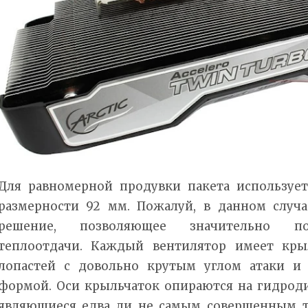
Для равномерной продувки пакета используетс
размерности 92 мм. Пожалуй, в данном случ
решение, позволяющее значительно по
теплоотдачи. Каждый вентилятор имеет крыл
лопастей с довольно крутым углом атаки и 
формой. Оси крыльчаток опираются на гидро
являющиеся едва ли не самым совершенным 