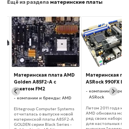
Ещё из раздела
материнские платы
Материнская плата AMD
Материнская пла
Golden A85F2-A с
ASRock 990FX Ex
сокетом FM2
компании и бренд
ASRock
компании и бренды: AMD
Летом 2011 года ко
ms
Elitegroup Computer Systems
AMD обновила моде
отчиталась о выпуске новой
ряд своих наборов 
материнской платы A85F2-A
для настольных пла
 на
GOLDEN серии Black Series -
выпустив "девятую"