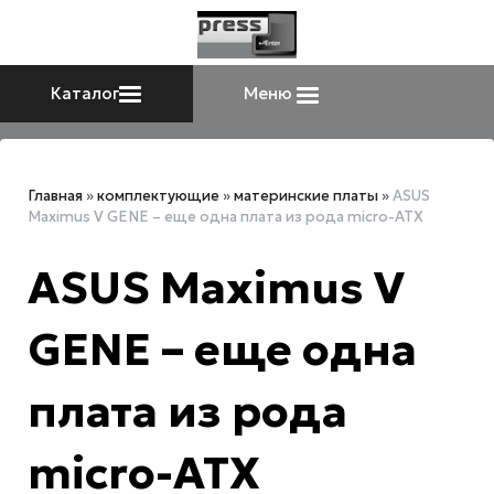
Каталог
Меню
Главная
»
комплектующие
»
материнские платы
»
ASUS
Maximus V GENE – еще одна плата из рода micro-ATX
ASUS Maximus V
GENE – еще одна
плата из рода
micro-ATX