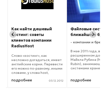
–
Как найти дешевый
Файловые систе
хостинг: советы
ближайшего буд
клиентов компании
компании и бренд
..
RadiusHost
В мае 2011 года, в
расширенном докл
Слово «хостинг», как
Майкла Рубина (Mich
несложно догадаться, имеет
Rubin), занимающег
английские корни. Перевести
системами хранени
его можно по-разному, иными
в Google, прозвучал
словами, у слова host,
подробный сравнит
которое породило слово
подробнее
подробнее
обзор современных
013
03.12.2012
«хостинг», несколько
файловых систем, в 
значений. Перевести
кроме перечисления
английское слово можно как
преимуществ и недо
«хозяин», «основной
...
компьютер» ...