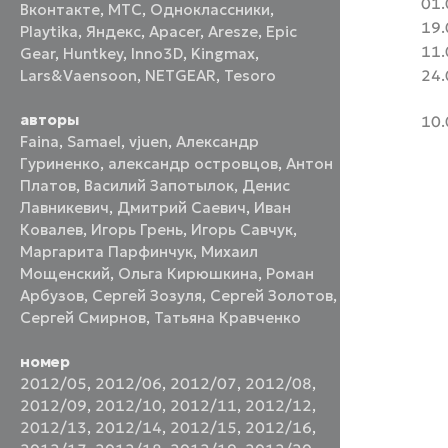
01.
Вконтакте
,
МТС
,
Одноклассники
,
19.
Playtika
,
Яндекс
,
Apacer
,
Aresze
,
Epic
11.
Gear
,
Huntkey
,
Inno3D
,
Kingmax
,
24.
Lars&Vaensoon
,
NETGEAR
,
Tesoro
авторы
10.
Faina
,
Samael
,
vjuen
,
Александр
Гуриненко
,
александр островцов
,
Антон
Платов
,
Василий Запотылок
,
Денис
Лавникевич
,
Дмитрий Саевич
,
Иван
Ковалев
,
Игорь Грень
,
Игорь Савчук
,
Маргарита Парфинчук
,
Михаил
Мощенский
,
Ольга Кирюшкина
,
Роман
Арбузов
,
Сергей Зозуля
,
Сергей Золотов
,
Сергей Смирнов
,
Татьяна Кравченко
номер
2012/05
,
2012/06
,
2012/07
,
2012/08
,
2012/09
,
2012/10
,
2012/11
,
2012/12
,
2012/13
,
2012/14
,
2012/15
,
2012/16
,