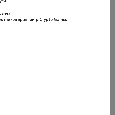
уси
овича
ботчиков криптоигр Crypto Games