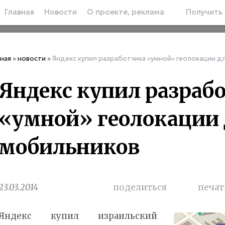
Главная
Новости
О проекте, реклама
Получить 
вная
»
новости
»
Яндекс купил разработчика «умной» геолокации д
Яндекс купил разраб
«умной» геолокации
мобильников
23.03.2014
поделиться
печат
Яндекс купил израильский