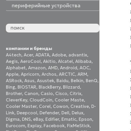
периферийные устройства
периферийные устройства
акустические системы
принтеры и МФУ
оптические приводы
графические планшеты
флеш-накопители
устройства ввода
наушники и гарнитуры
смотреть все
компании и бренды
A4tech
,
Acer
,
ADATA
,
Adobe
,
advantix
,
Aegis
,
AeroCool
,
Akitio
,
Alcatel
,
Alibaba
,
Alphabet
,
Amazon
,
AMD
,
Android
,
AOC
,
Apple
,
Apricorn
,
Archos
,
ARCTIC
,
ARM
,
ASRock
,
Asus
,
Asustek
,
Baidu
,
Belkin
,
BenQ
,
Bing
,
BIOSTAR
,
BlackBerry
,
Blizzard
,
Brother
,
Canon
,
Casio
,
Cisco
,
Citrix
,
CleverKey
,
CloudCoin
,
Cooler Maste
,
Cooler Master
,
Corel
,
Cowon
,
Creative
,
D-
Link
,
Deepcool
,
Defender
,
Dell
,
Delux
,
Digma
,
DNS
,
eBay
,
Edifier
,
Ematic
,
Epson
,
Eurocom
,
Explay
,
Facebook
,
FixMeStick
,