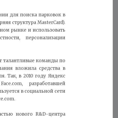
нии для поиска парковок в
рняя структура MasterCard).
дном рынке и использовать
ности, персонализации
ет талантливые команды по
пания вложила средства в
я. Так, в 2010 году Яндекс
ace.com, разработавшей
льзуется в социальной сети
e.com.
частью нового R&D-центра