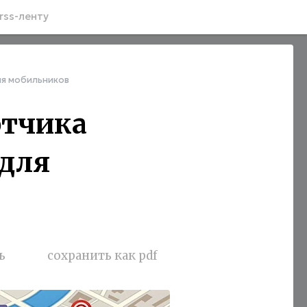
rss-ленту
ля мобильников
отчика
 для
ь
сохранить как pdf