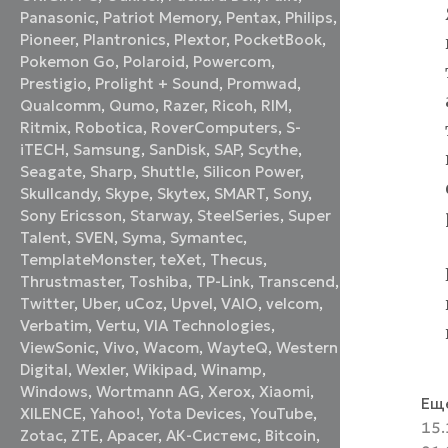
Panasonic
,
Patriot Memory
,
Pentax
,
Philips
,
Pioneer
,
Plantronics
,
Plextor
,
PocketBook
,
Pokemon Go
,
Polaroid
,
Powercom
,
Prestigio
,
Prolight + Sound
,
Promwad
,
Qualcomm
,
Qumo
,
Razer
,
Ricoh
,
RIM
,
Ritmix
,
Robotica
,
RoverComputers
,
S-
iTECH
,
Samsung
,
SanDisk
,
SAP
,
Scythe
,
Seagate
,
Sharp
,
Shuttle
,
Silicon Power
,
Skullcandy
,
Skype
,
Skytex
,
SMART
,
Sony
,
Sony Ericsson
,
Starway
,
SteelSeries
,
Super
Talent
,
SVEN
,
Syma
,
Symantec
,
TemplateMonster
,
teXet
,
Thecus
,
Thrustmaster
,
Toshiba
,
TP-Link
,
Transcend
,
Twitter
,
Uber
,
uCoz
,
Upvel
,
VAIO
,
velcom
,
Verbatim
,
Vertu
,
VIA Technologies
,
ViewSonic
,
Vivo
,
Wacom
,
WayteQ
,
Western
Digital
,
Wexler
,
Wikipad
,
Winamp
,
Windows
,
Wortmann AG
,
Xerox
,
Xiaomi
,
Еще
XILENCE
,
Yahoo!
,
Yota Devices
,
YouTube
,
15.
Zotac
,
ZTE
,
Аpacer
,
АК-Системс
,
Вitcoin
,