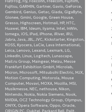
FlatFrog
,
Fly
,
Foxconn
,
Freecom
,
Fujifilm
,
Fujitsu
,
GARMIN
,
Gartner
,
Gavio
,
GeForce
,
Gembird
,
Genius
,
Getac
,
Giada
,
GigaByte
,
Gionee
,
Gmini
,
Google
,
Green House
,
Gresso
,
Highscreen
,
Hotmail
,
HP
,
HTC
,
Huawei
,
IBM
,
Ideum
,
iiyama
,
Intel
,
InWin
,
Iomega
,
iOS
,
iPad
,
iPhone
,
iRiver
,
iRU
,
Jabra
,
Java
,
JBL
,
JVC
,
Kickstarter
,
Kingston
,
KOSS
,
Kyocera
,
LaCie
,
Lava International
,
Leica
,
Lenovo
,
Lexand
,
Lexmark
,
LG
,
LinkedIn
,
Linux
,
Logitech
,
Lunascape
,
Mail.ru Group
,
Maingear
,
Meizu
,
Messe
Frankfurt Exhibition GmbH
,
Microlab
,
Micron
,
Microsoft
,
Mitsubsihi Electric
,
MJX
,
Motion Computing
,
Motorola
,
Mouse
Computer
,
Movavi
,
MOXA
,
Mozilla
,
MSI
,
Musikmesse
,
NEC
,
nethouse
,
Nikon
,
Nintendo
,
Nokia
,
Nokia Siemens
,
Nook
,
NVIDIA
,
OCZ Technology Group
,
Olympus
,
ONYX
,
Opera Software
,
Oppo
,
Oracle
,
ORIGIN PC
,
Oukitel
,
Packard Bell
,
Palit
,