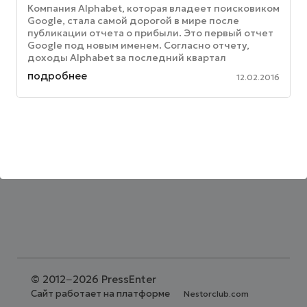
Компания Alphabet, которая владеет поисковиком
Google, стала самой дорогой в мире после
публикации отчета о прибыли. Это первый отчет
Google под новым именем. Согласно отчету,
доходы Alphabet за последний квартал
финансового года составили $4,9 ...
подробнее
12.02.2016
©
2012−2026 PressEnter
Сайт работает на платформе
Nestorclub.com