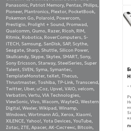
Н
Panasonic
,
Patriot Memory
,
Pentax
,
Philips
,
Pioneer
,
Plantronics
,
Plextor
,
PocketBook
,
Pokemon Go
,
Polaroid
,
Powercom
,
Prestigio
,
Prolight + Sound
,
Promwad
,
Qualcomm
,
Qumo
,
Razer
,
Ricoh
,
RIM
,
Ritmix
,
Robotica
,
RoverComputers
,
S-
iTECH
,
Samsung
,
SanDisk
,
SAP
,
Scythe
,
Seagate
,
Sharp
,
Shuttle
,
Silicon Power
,
Skullcandy
,
Skype
,
Skytex
,
SMART
,
Sony
,
Sony Ericsson
,
Starway
,
SteelSeries
,
Super
Б
Talent
,
SVEN
,
Syma
,
Symantec
,
TemplateMonster
,
teXet
,
Thecus
,
H
Thrustmaster
,
Toshiba
,
TP-Link
,
Transcend
,
Twitter
,
Uber
,
uCoz
,
Upvel
,
VAIO
,
velcom
,
Verbatim
,
Vertu
,
VIA Technologies
,
Р
ViewSonic
,
Vivo
,
Wacom
,
WayteQ
,
Western
H
н
Digital
,
Wexler
,
Wikipad
,
Winamp
,
5
Windows
,
Wortmann AG
,
Xerox
,
Xiaomi
,
к
XILENCE
,
Yahoo!
,
Yota Devices
,
YouTube
,
б
п
Zotac
,
ZTE
,
Аpacer
,
АК-Системс
,
Вitcoin
,
у