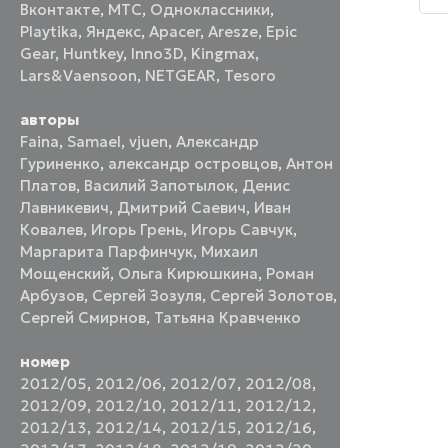
п
Вконтакте
,
МТС
,
Одноклассники
,
х
Playtika
,
Яндекс
,
Apacer
,
Aresze
,
Epic
о
Gear
,
Huntkey
,
Inno3D
,
Kingmax
,
Lars&Vaensoon
,
NETGEAR
,
Tesoro
авторы
Faina
,
Samael
,
vjuen
,
Александр
Гуриненко
,
александр островцов
,
Антон
Платов
,
Василий Запотылок
,
Денис
Лавникевич
,
Дмитрий Саевич
,
Иван
Ковалев
,
Игорь Грень
,
Игорь Савчук
,
Маргарита Парфинчук
,
Михаил
Мощенский
,
Ольга Кирюшкина
,
Роман
Арбузов
,
Сергей Зозуля
,
Сергей Золотов
,
Сергей Смирнов
,
Татьяна Кравченко
номер
2012/05
,
2012/06
,
2012/07
,
2012/08
,
2012/09
,
2012/10
,
2012/11
,
2012/12
,
2012/13
,
2012/14
,
2012/15
,
2012/16
,