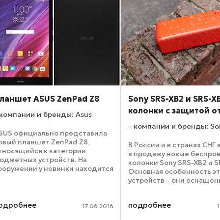
ланшет ASUS ZenPad Z8
Sony SRS-XB2 и SRS-X
колонки с защитой о
компании и бренды: Asus
компании и бренды: So
SUS официально представила
овый планшет ZenPad Z8,
В России и в странах СНГ
тносящийся к категории
в продажу новые беспро
юджетных устройств. На
колонки Sony SRS-XB2 и S
ооружении у новинки находится
Основная особенность э
.9-дюймовый IPS-экран,
устройств – они оснаще
бладающий разрешением в
корпусами, прекрасно
048х1536 пикселей. Камер по
защищенными от попада
радиции две – 2 Мп
одробнее
подробнее
воды. Это позволяет
17.06.2016
ронтальная камера ...
использовать колонки п