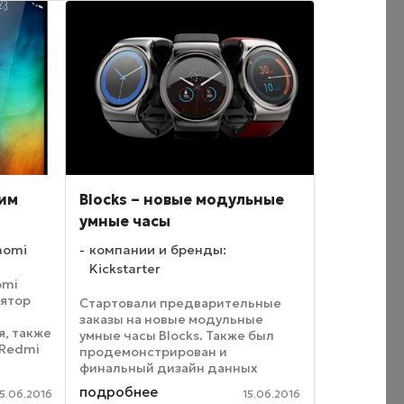
представляют собой большую
проблему ...
ким
Blocks – новые модульные
умные часы
aomi
компании и бренды:
Kickstarter
omi
лятор
Стартовали предварительные
о
заказы на новые модульные
, также
умные часы Blocks. Также был
 Redmi
продемонстрирован и
ным
финальный дизайн данных
плава,
часов. Cообщается, что Blocks
подробнее
15.06.2016
15.06.2016
проходят финальное