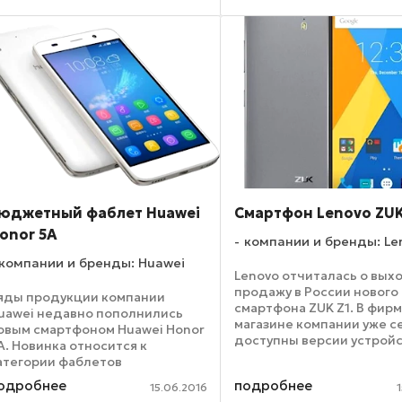
а вооружении у новинки ...
сканером отпечатков паль
юджетный фаблет Huawei
Смартфон Lenovo ZUK
onor 5A
компании и бренды: Le
компании и бренды: Huawei
Lenovo отчиталась о вых
продажу в России нового
яды продукции компании
смартфона ZUK Z1. В фир
uawei недавно пополнились
магазине компании уже с
овым смартфоном Huawei Honor
доступны версии устройс
A. Новинка относится к
корпусах белоснежного и
атегории фаблетов
цветов. Напомним, новое
юджетного типа, но за его цену
одробнее
подробнее
устройство от Lenovo об
15.06.2016
стройство предлагает