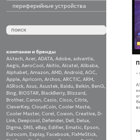
периферийные устройства
периферийные устройства
акустические системы
принтеры и МФУ
оптические приводы
графические планшеты
флеш-накопители
устройства ввода
наушники и гарнитуры
смотреть все
компании и бренды
A4tech
,
Acer
,
ADATA
,
Adobe
,
advantix
,
П
Aegis
,
AeroCool
,
Akitio
,
Alcatel
,
Alibaba
,
Alphabet
,
Amazon
,
AMD
,
Android
,
AOC
,
Apple
,
Apricorn
,
Archos
,
ARCTIC
,
ARM
,
A
ASRock
,
Asus
,
Asustek
,
Baidu
,
Belkin
,
BenQ
,
н
Bing
,
BIOSTAR
,
BlackBerry
,
Blizzard
,
о
Brother
,
Canon
,
Casio
,
Cisco
,
Citrix
,
б
CleverKey
,
CloudCoin
,
Cooler Maste
,
в
7
Cooler Master
,
Corel
,
Cowon
,
Creative
,
D-
о
Link
,
Deepcool
,
Defender
,
Dell
,
Delux
,
2
Digma
,
DNS
,
eBay
,
Edifier
,
Ematic
,
Epson
,
т
п
Eurocom
,
Explay
,
Facebook
,
FixMeStick
,
ф