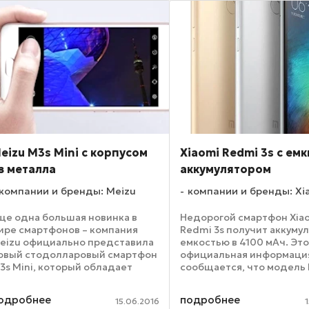
дождем, рядом ...
eizu M3s Mini с корпусом
Xiaomi Redmi 3s с ем
з металла
аккумулятором
компании и бренды: Meizu
компании и бренды: Xi
ще одна большая новинка в
Недорогой смартфон Xia
ире смартфонов – компания
Redmi 3s получит аккуму
eizu официально представила
емкостью в 4100 мАч. Эт
овый стодолларовый смартфон
официальная информация
3s Mini, который обладает
сообщается, что модель
рочным корпусом из металла.
3s будет обладать проч
акже устройство обладает и
корпусом из магниевого с
одробнее
подробнее
15.06.2016
канером отпечатков пальцев.
плюс он будет обладать