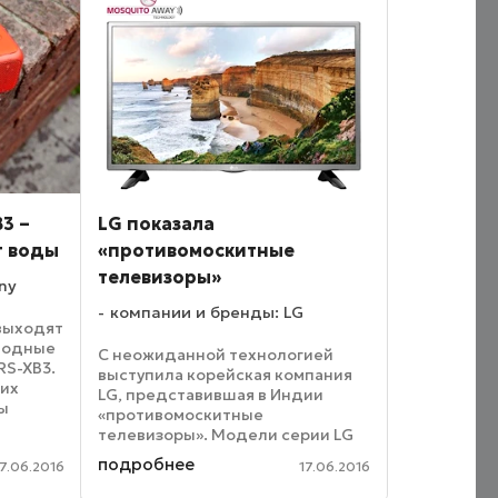
B3 –
LG показала
т воды
«противомоскитные
телевизоры»
ny
компании и бренды: LG
 выходят
водные
С неожиданной технологией
RS-XB3.
выступила корейская компания
тих
LG, представившая в Индии
ны
«противомоскитные
телевизоры». Модели серии LG
ния
Mosquito Away TV действительно
подробнее
17.06.2016
17.06.2016
могут отпугивать москитов. Не
од
секрет, что насекомые