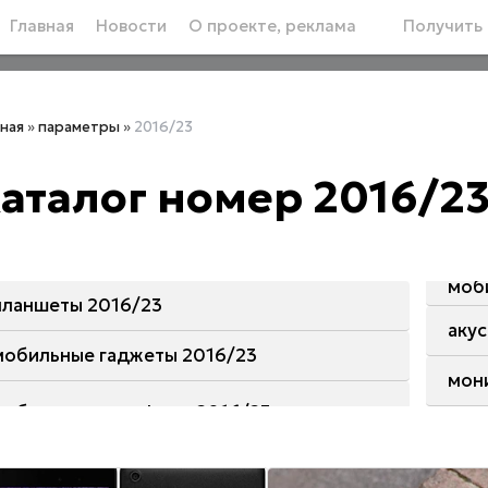
Главная
Новости
О проекте, реклама
Получить 
вная
»
параметры
»
2016/23
аталог номер 2016/2
моб
планшеты 2016/23
аку
мобильные гаджеты 2016/23
мон