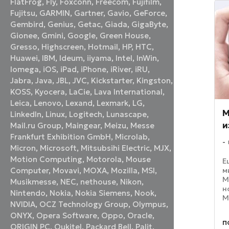
FlatFrog
,
Fly
,
Foxconn
,
Freecom
,
Fujifilm
,
Fujitsu
,
GARMIN
,
Gartner
,
Gavio
,
GeForce
,
Gembird
,
Genius
,
Getac
,
Giada
,
GigaByte
,
Gionee
,
Gmini
,
Google
,
Green House
,
Gresso
,
Highscreen
,
Hotmail
,
HP
,
HTC
,
Huawei
,
IBM
,
Ideum
,
iiyama
,
Intel
,
InWin
,
Iomega
,
iOS
,
iPad
,
iPhone
,
iRiver
,
iRU
,
Jabra
,
Java
,
JBL
,
JVC
,
Kickstarter
,
Kingston
,
KOSS
,
Kyocera
,
LaCie
,
Lava International
,
Leica
,
Lenovo
,
Lexand
,
Lexmark
,
LG
,
M
LinkedIn
,
Linux
,
Logitech
,
Lunascape
,
и
Mail.ru Group
,
Maingear
,
Meizu
,
Messe
Frankfurt Exhibition GmbH
,
Microlab
,
Micron
,
Microsoft
,
Mitsubsihi Electric
,
MJX
,
Motion Computing
,
Motorola
,
Mouse
Е
м
Computer
,
Movavi
,
MOXA
,
Mozilla
,
MSI
,
M
Musikmesse
,
NEC
,
nethouse
,
Nikon
,
н
Nintendo
,
Nokia
,
Nokia Siemens
,
Nook
,
M
NVIDIA
,
OCZ Technology Group
,
Olympus
,
п
ONYX
,
Opera Software
,
Oppo
,
Oracle
,
Т
п
с
ORIGIN PC
,
Oukitel
,
Packard Bell
,
Palit
,