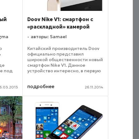
ный
Doov Nike V1: смартфон с
«раскладной» камерой
igma
авторы: Samael
о
Китайский производитель Doov
ь
официально представил
широкой общественности новый
де
смартфон Nike V1. Данное
же под
устройство интересно, в первую
очередь, благодаря камере
р Digma
очень необычной конструкции.
подробнее
ть
Дело в том, что данная камера
5.03.2013
26.11.2014
а от
обладает «раскладным» ...