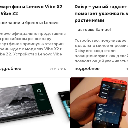
мартфоны Lenovo Vibe X2
Daisy – умный гаджет
 Vibe Z2
помогает ухаживать 
растениями
компании и бренды: Lenovo
авторы: Samael
enovo официально представила
а российском рынке пару
Устройство, получившее
мартфонов премиум-категории
довольно милое «прозв
 речь идет о моделях Vibe X2 и
Daisy его создатели
ibe Z2. Устройство Lenovo Vibe
позиционируют как дева
2 может похвастаться
позволяющий ухаживать 
есколько нестандартным
нашими маленькими зел
одробнее
подробнее
изайном – корпус словно бы
21.11.2014
друзьями – растениями. 
ключает три разноцветных ...
созданный специально д
любителей комнатных ра
недавно вышел на ...