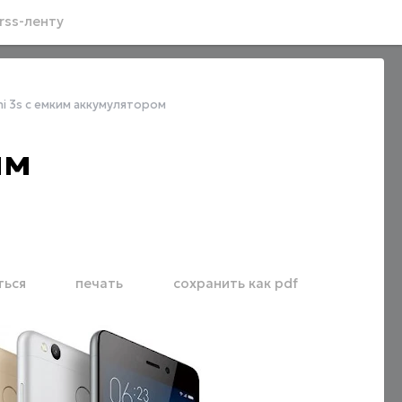
rss-ленту
i 3s с емким аккумулятором
им
ться
печать
сохранить как pdf