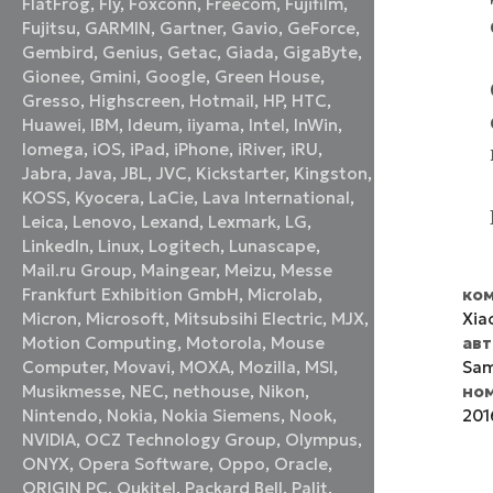
FlatFrog
,
Fly
,
Foxconn
,
Freecom
,
Fujifilm
,
Fujitsu
,
GARMIN
,
Gartner
,
Gavio
,
GeForce
,
Gembird
,
Genius
,
Getac
,
Giada
,
GigaByte
,
Gionee
,
Gmini
,
Google
,
Green House
,
Gresso
,
Highscreen
,
Hotmail
,
HP
,
HTC
,
Huawei
,
IBM
,
Ideum
,
iiyama
,
Intel
,
InWin
,
Iomega
,
iOS
,
iPad
,
iPhone
,
iRiver
,
iRU
,
Jabra
,
Java
,
JBL
,
JVC
,
Kickstarter
,
Kingston
,
KOSS
,
Kyocera
,
LaCie
,
Lava International
,
Leica
,
Lenovo
,
Lexand
,
Lexmark
,
LG
,
LinkedIn
,
Linux
,
Logitech
,
Lunascape
,
Mail.ru Group
,
Maingear
,
Meizu
,
Messe
ком
Frankfurt Exhibition GmbH
,
Microlab
,
Xia
Micron
,
Microsoft
,
Mitsubsihi Electric
,
MJX
,
ав
Motion Computing
,
Motorola
,
Mouse
Sam
Computer
,
Movavi
,
MOXA
,
Mozilla
,
MSI
,
но
Musikmesse
,
NEC
,
nethouse
,
Nikon
,
201
Nintendo
,
Nokia
,
Nokia Siemens
,
Nook
,
NVIDIA
,
OCZ Technology Group
,
Olympus
,
ONYX
,
Opera Software
,
Oppo
,
Oracle
,
ORIGIN PC
,
Oukitel
,
Packard Bell
,
Palit
,