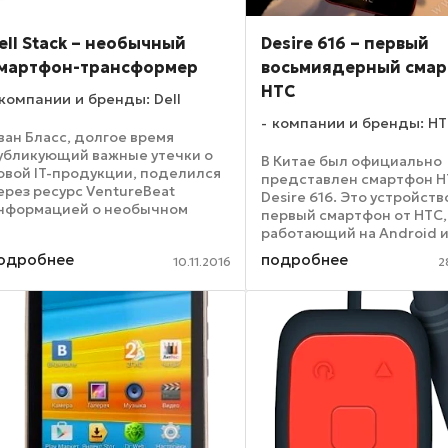
ell Stack – необычный
Desire 616 – первый
мартфон-трансформер
восьмиядерный сма
HTC
компании и бренды: Dell
компании и бренды: H
ван Бласс, долгое время
убликующий важные утечки о
В Китае был официально
овой IT-продукции, поделился
представлен смартфон 
ерез ресурс VentureBeat
Desire 616. Это устройств
нформацией о необычном
первый смартфон от HTC,
овместном гаджете Intel и Dell –
работающий на Android 
мартфоне Dell Stack. Основное
имеющий при этом на
одробнее
подробнее
стройство – смартфон,
10.11.2016
2
вооружении восьмиядер
бладающий экраном с ...
процессор. В данном слу
«система-на-чипе» Media
MT6592, обладающая ...