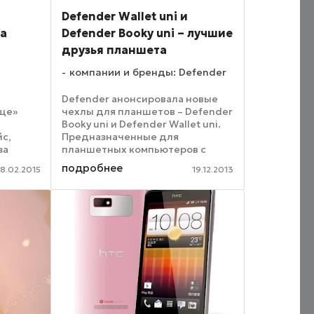
Defender Wallet uni и
за
Defender Booky uni – лучшие
друзья планшета
компании и бренды: Defender
Defender анонсировала новые
ище»
чехлы для планшетов – Defender
Booky uni и Defender Wallet uni.
йс,
Предназначенные для
за
планшетных компьютеров с
еными
диагональю 7" и 10", эти
подробнее
18.02.2015
19.12.2013
Гаджет,
стильные аксессуары обеспечат
ля
надежную защиту вашим
стений,
любимым портативным
устройствам. ...