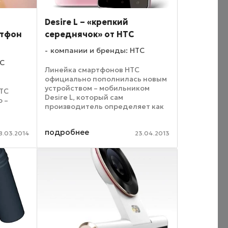
Desire L – «крепкий
ртфон
середнячок» от HTC
компании и бренды: HTC
TC
Линейка смартфонов HTC
официально пополнилась новым
устройством – мобильником
HTC
Desire L, который сам
о –
производитель определяет как
гаджет среднего уровня. Новый
и
девайс оснащается Super LCD2-
подробнее
экраном, диагональ которого
8.03.2014
23.04.2013
ный
насчитывает 4.3 дюйма, а ...
чае это
Tek