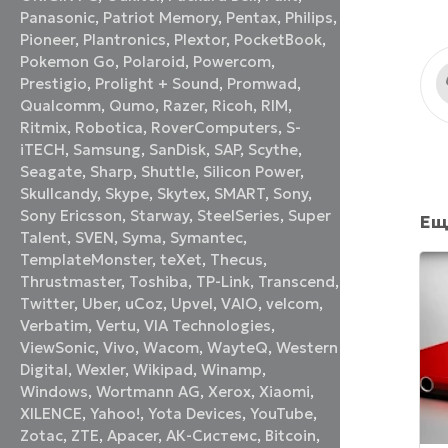
Panasonic
,
Patriot Memory
,
Pentax
,
Philips
,
Pioneer
,
Plantronics
,
Plextor
,
PocketBook
,
Pokemon Go
,
Polaroid
,
Powercom
,
Prestigio
,
Prolight + Sound
,
Promwad
,
Qualcomm
,
Qumo
,
Razer
,
Ricoh
,
RIM
,
Ritmix
,
Robotica
,
RoverComputers
,
S-
iTECH
,
Samsung
,
SanDisk
,
SAP
,
Scythe
,
Seagate
,
Sharp
,
Shuttle
,
Silicon Power
,
Skullcandy
,
Skype
,
Skytex
,
SMART
,
Sony
,
Sony Ericsson
,
Starway
,
SteelSeries
,
Super
Ещ
Talent
,
SVEN
,
Syma
,
Symantec
,
TemplateMonster
,
teXet
,
Thecus
,
Thrustmaster
,
Toshiba
,
TP-Link
,
Transcend
,
Twitter
,
Uber
,
uCoz
,
Upvel
,
VAIO
,
velcom
,
Verbatim
,
Vertu
,
VIA Technologies
,
ViewSonic
,
Vivo
,
Wacom
,
WayteQ
,
Western
Digital
,
Wexler
,
Wikipad
,
Winamp
,
Windows
,
Wortmann AG
,
Xerox
,
Xiaomi
,
XILENCE
,
Yahoo!
,
Yota Devices
,
YouTube
,
Zotac
,
ZTE
,
Аpacer
,
АК-Системс
,
Вitcoin
,