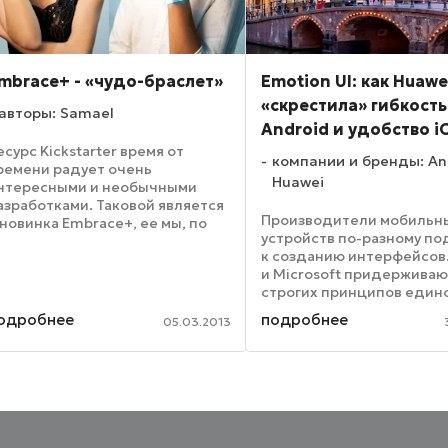
mbrace+ - «чудо-браслет»
Emotion UI: как Huawe
«скрестила» гибкость
авторы: Samael
Android и удобство i
есурс Kickstarter время от
компании и бренды: An
ремени радует очень
Huawei
нтересными и необычными
азработками. Таковой является
Производители мобильн
 новинка Embrace+, ее мы, по
устройств по-разному п
налогии с «чудо-очками» Google
к созданию интерфейсов.
lass, окрестили «чудо-
и Microsoft придержива
раслетом». Устройство,
строгих принципов един
оторое пользователь носит на
дизайна, в то время как 
ке, ...
одробнее
подробнее
05.03.2013
на Android бывают сове
непохожи друг на друга. 
о внешнем виде ...