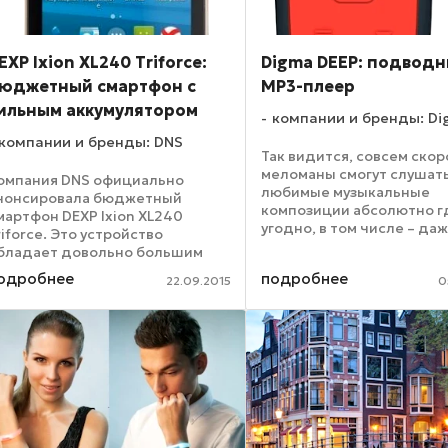
EXP Ixion XL240 Triforce:
Digma DEEP: подвод
юджетный смартфон с
MP3-плеер
ильным аккумулятором
компании и бренды: D
компании и бренды: DNS
Так видится, совсем скор
меломаны смогут слушат
омпания DNS официально
любимые музыкальные
нонсировала бюджетный
композиции абсолютно г
мартфон DEXP Ixion XL240
угодно, в том числе – да
riforce. Это устройство
водой. Именно для этого
бладает довольно большим
предназначен MP3-плее
краном, который сочетается
одробнее
подробнее
Deep, главная особеннос
22.09.2015
0
десь с емким аккумулятором. На
которого – защита корпус
ооружении у новинки находится
влаги и брызг ...
-дюймовый дисплей с IPS-
атрицей, ...