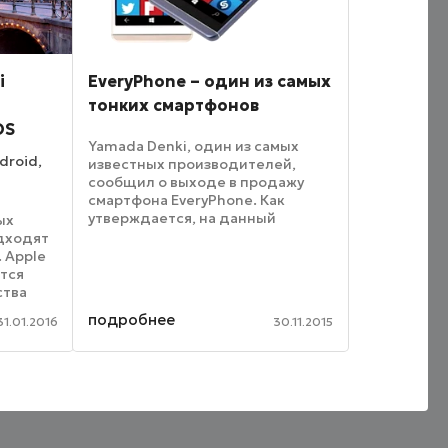
i
EveryPhone – один из самых
тонких смартфонов
OS
Yamada Denki, один из самых
droid,
известных производителей,
сообщил о выходе в продажу
смартфона EveryPhone. Как
утверждается, на данный
ых
момент это самый тонкий
одходят
коммуникатор на ОС Windows.
 Apple
Толщина корпуса новинки
ются
составляет 6.9 мм, это толщина
ства
знаменитого ...
гаджеты
подробнее
31.01.2016
30.11.2015
ршенно
Речь не