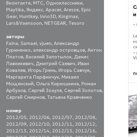
Вконтакте
,
МТС
,
Одноклассники
,
C
Playtika
,
Яндекс
,
Apacer
,
Aresze
,
Epic
и
Gear
,
Huntkey
,
Inno3D
,
Kingmax
,
Lars&Vaensoon
,
NETGEAR
,
Tesoro
L
авторы
н
Faina
,
Samael
,
vjuen
,
Александр
с
Гуриненко
,
александр островцов
,
Антон
–
Платов
,
Василий Запотылок
,
Денис
V
X
Лавникевич
,
Дмитрий Саевич
,
Иван
н
Ковалев
,
Игорь Грень
,
Игорь Савчук
,
п
д
Маргарита Парфинчук
,
Михаил
в
Мощенский
,
Ольга Кирюшкина
,
Роман
Арбузов
,
Сергей Зозуля
,
Сергей Золотов
,
Сергей Смирнов
,
Татьяна Кравченко
номер
2012/05
,
2012/06
,
2012/07
,
2012/08
,
2012/09
,
2012/10
,
2012/11
,
2012/12
,
2012/13
,
2012/14
,
2012/15
,
2012/16
,