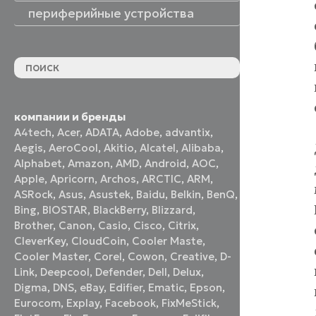
периферийные устройства
периферийные устройства
акустические системы
принтеры и МФУ
оптические приводы
графические планшеты
флеш-накопители
устройства ввода
наушники и гарнитуры
смотреть все
компании и бренды
A4tech
,
Acer
,
ADATA
,
Adobe
,
advantix
,
Aegis
,
AeroCool
,
Akitio
,
Alcatel
,
Alibaba
,
Alphabet
,
Amazon
,
AMD
,
Android
,
AOC
,
Apple
,
Apricorn
,
Archos
,
ARCTIC
,
ARM
,
ASRock
,
Asus
,
Asustek
,
Baidu
,
Belkin
,
BenQ
,
Bing
,
BIOSTAR
,
BlackBerry
,
Blizzard
,
Brother
,
Canon
,
Casio
,
Cisco
,
Citrix
,
CleverKey
,
CloudCoin
,
Cooler Maste
,
Cooler Master
,
Corel
,
Cowon
,
Creative
,
D-
Link
,
Deepcool
,
Defender
,
Dell
,
Delux
,
Digma
,
DNS
,
eBay
,
Edifier
,
Ematic
,
Epson
,
Eurocom
,
Explay
,
Facebook
,
FixMeStick
,