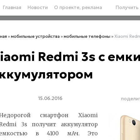
Главная
Новости
О проекте, реклама
Получить 
вная
»
мобильные устройства
»
мобильные телефоны
»
Xiaomi Redm
iaomi Redmi 3s с емк
ккумулятором
15.06.2016
подели
Недорогой смартфон Xiaomi
Redmi 3s получит аккумулятор
емкостью в 4100 мАч. Это