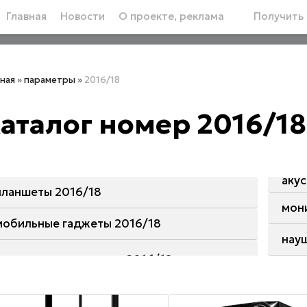
Главная
Новости
О проекте, реклама
Получить 
вная
»
параметры
»
2016/18
аталог номер 2016/18
аку
планшеты 2016/18
мон
мобильные гаджеты 2016/18
нау