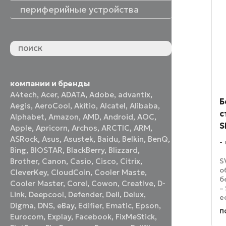
периферийные устройства
периферийные устройства
акустические системы
принтеры и МФУ
оптические приводы
графические планшеты
флеш-накопители
устройства ввода
наушники и гарнитуры
смотреть все
компании и бренды
A4tech
,
Acer
,
ADATA
,
Adobe
,
advantix
,
Б
Aegis
,
AeroCool
,
Akitio
,
Alcatel
,
Alibaba
,
с
Alphabet
,
Amazon
,
AMD
,
Android
,
AOC
,
S
Apple
,
Apricorn
,
Archos
,
ARCTIC
,
ARM
,
ASRock
,
Asus
,
Asustek
,
Baidu
,
Belkin
,
BenQ
,
Bing
,
BIOSTAR
,
BlackBerry
,
Blizzard
,
S
Brother
,
Canon
,
Casio
,
Cisco
,
Citrix
,
о
CleverKey
,
CloudCoin
,
Cooler Maste
,
б
Cooler Master
,
Corel
,
Cowon
,
Creative
,
D-
–
Link
,
Deepcool
,
Defender
,
Dell
,
Delux
,
е
Digma
,
DNS
,
eBay
,
Edifier
,
Ematic
,
Epson
,
к
п
к
Eurocom
,
Explay
,
Facebook
,
FixMeStick
,
з