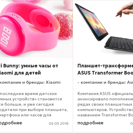
снащены технологией ...
i Bunny: умные часы от
Планшет-трансформ
iaomi для детей
ASUS Transformer Bo
компании и бренды: Xiaomi
компании и бренды: As
 последнее время детских
Компания ASUS официал
умных устройств» становится
анонсировало пополнени
се больше, и уже сегодня
рядах своих планшетных
одители при выборе планшета,
компьютеров. Устройств
мартфона или часов для
названием Transformer B
ебенка имеют достаточно
T302 обладает дисплеем 
одробнее
подробнее
05.05.2016
0
ного различных вариантов для
дюйма, также оно может
одбора. А недавно на рынок
похвастаться дополните