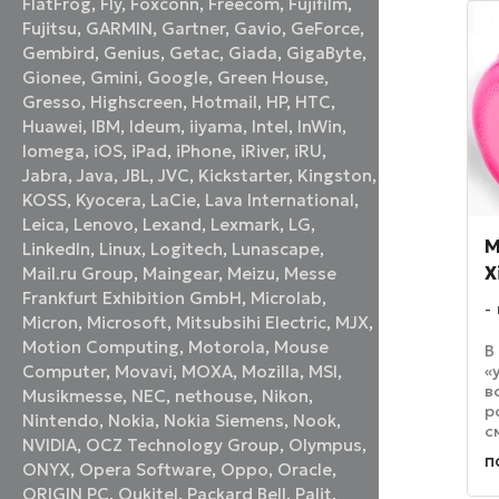
FlatFrog
,
Fly
,
Foxconn
,
Freecom
,
Fujifilm
,
о
Fujitsu
,
GARMIN
,
Gartner
,
Gavio
,
GeForce
,
Gembird
,
Genius
,
Getac
,
Giada
,
GigaByte
,
Gionee
,
Gmini
,
Google
,
Green House
,
Gresso
,
Highscreen
,
Hotmail
,
HP
,
HTC
,
Huawei
,
IBM
,
Ideum
,
iiyama
,
Intel
,
InWin
,
Iomega
,
iOS
,
iPad
,
iPhone
,
iRiver
,
iRU
,
Jabra
,
Java
,
JBL
,
JVC
,
Kickstarter
,
Kingston
,
KOSS
,
Kyocera
,
LaCie
,
Lava International
,
Leica
,
Lenovo
,
Lexand
,
Lexmark
,
LG
,
M
LinkedIn
,
Linux
,
Logitech
,
Lunascape
,
X
Mail.ru Group
,
Maingear
,
Meizu
,
Messe
Frankfurt Exhibition GmbH
,
Microlab
,
Micron
,
Microsoft
,
Mitsubsihi Electric
,
MJX
,
Motion Computing
,
Motorola
,
Mouse
В
«
Computer
,
Movavi
,
MOXA
,
Mozilla
,
MSI
,
в
Musikmesse
,
NEC
,
nethouse
,
Nikon
,
р
Nintendo
,
Nokia
,
Nokia Siemens
,
Nook
,
с
NVIDIA
,
OCZ Technology Group
,
Olympus
,
р
п
ONYX
,
Opera Software
,
Oppo
,
Oracle
,
м
п
ORIGIN PC
,
Oukitel
,
Packard Bell
,
Palit
,