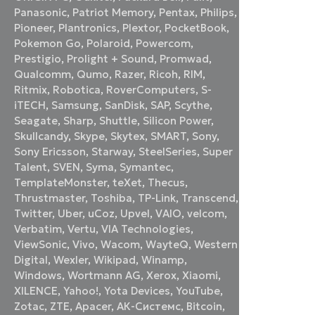
«
Panasonic
,
Patriot Memory
,
Pentax
,
Philips
,
Pioneer
,
Plantronics
,
Plextor
,
PocketBook
,
Pokemon Go
,
Polaroid
,
Powercom
,
Prestigio
,
Prolight + Sound
,
Promwad
,
Qualcomm
,
Qumo
,
Razer
,
Ricoh
,
RIM
,
Ritmix
,
Robotica
,
RoverComputers
,
S-
iTECH
,
Samsung
,
SanDisk
,
SAP
,
Scythe
,
Seagate
,
Sharp
,
Shuttle
,
Silicon Power
,
Skullcandy
,
Skype
,
Skytex
,
SMART
,
Sony
,
Sony Ericsson
,
Starway
,
SteelSeries
,
Super
Talent
,
SVEN
,
Syma
,
Symantec
,
TemplateMonster
,
teXet
,
Thecus
,
Thrustmaster
,
Toshiba
,
TP-Link
,
Transcend
,
Twitter
,
Uber
,
uCoz
,
Upvel
,
VAIO
,
velcom
,
Verbatim
,
Vertu
,
VIA Technologies
,
ViewSonic
,
Vivo
,
Wacom
,
WayteQ
,
Western
Digital
,
Wexler
,
Wikipad
,
Winamp
,
Windows
,
Wortmann AG
,
Xerox
,
Xiaomi
,
XILENCE
,
Yahoo!
,
Yota Devices
,
YouTube
,
Zotac
,
ZTE
,
Аpacer
,
АК-Системс
,
Вitcoin
,