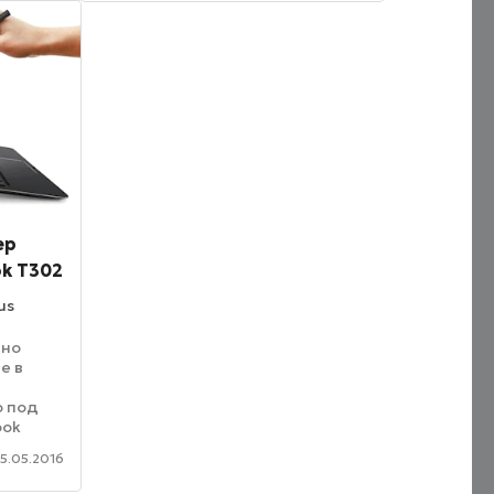
(около 5 мс), что позволит
использовать ...
ер
ok T302
us
ьно
е в
о под
ook
в 12.5
5.05.2016
льной