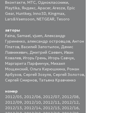
Вконтакте
,
МТС
,
Одноклассники
,
Playtika
,
Яндекс
,
Apacer
,
Aresze
,
Epic
Gear
,
Huntkey
,
Inno3D
,
Kingmax
,
Lars&Vaensoon
,
NETGEAR
,
Tesoro
авторы
Faina
,
Samael
,
vjuen
,
Александр
Гуриненко
,
александр островцов
,
Антон
Платов
,
Василий Запотылок
,
Денис
Лавникевич
,
Дмитрий Саевич
,
Иван
Ковалев
,
Игорь Грень
,
Игорь Савчук
,
Маргарита Парфинчук
,
Михаил
Мощенский
,
Ольга Кирюшкина
,
Роман
Арбузов
,
Сергей Зозуля
,
Сергей Золотов
,
Сергей Смирнов
,
Татьяна Кравченко
номер
2012/05
,
2012/06
,
2012/07
,
2012/08
,
2012/09
,
2012/10
,
2012/11
,
2012/12
,
2012/13
,
2012/14
,
2012/15
,
2012/16
,