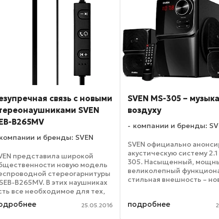
езупречная связь с новыми
SVEN MS-305 – музыка
тереонаушниками SVEN
воздуху
EB-B265MV
компании и бренды: S
компании и бренды: SVEN
SVEN официально анонси
акустическую систему 2.1
VEN представила широкой
305. Насыщенный, мощны
бщественности новую модель
великолепный функцион
еспроводной стереогарнитуры
стильная внешность – но
 SEB-B265MV. В этих наушниках
акустика создана для тог
сть все необходимое для тех,
чтобы вам понравиться.
то ценит активный образ жизни,
одробнее
подробнее
Благодаря встроенному 
25.05.2016
2
ачественную связь и хороший
Bluetooth, SVEN MS-305 ...
вук. SVEN SEB-B265MV