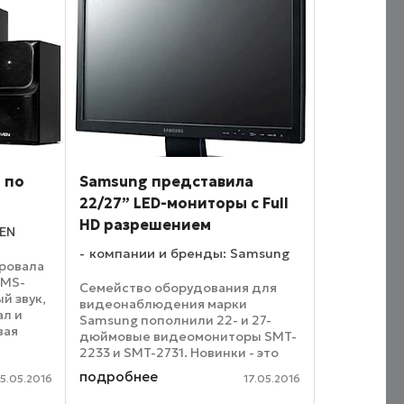
 по
Samsung представила
22/27” LED-мониторы с Full
HD разрешением
VEN
компании и бренды: Samsung
ровала
 MS-
Семейство оборудования для
й звук,
видеонаблюдения марки
ал и
Samsung пополнили 22- и 27-
вая
дюймовые видеомониторы SMT-
о,
2233 и SMT-2731. Новинки - это
LCD-матрицы с разрешением
подробнее
модулю
5.05.2016
17.05.2016
1920x1080 точек и малым
временем отклика пикселя