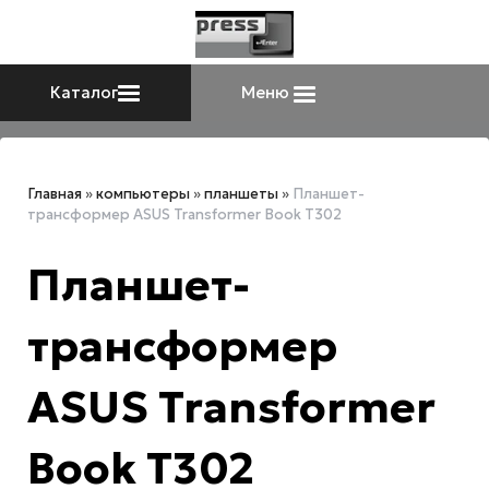
Каталог
Меню
Главная
»
компьютеры
»
планшеты
»
Планшет-
трансформер ASUS Transformer Book T302
Планшет-
трансформер
ASUS Transformer
Book T302