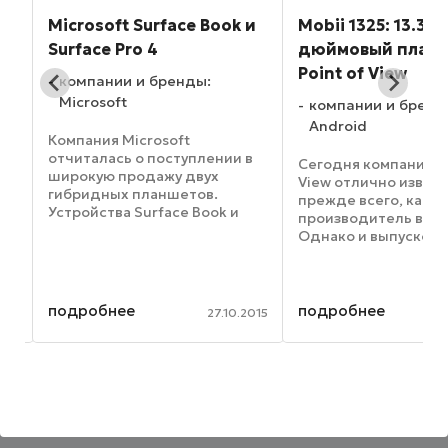
Microsoft Surface Book и
Mobii 1325: 13.3-
1
Surface Pro 4
дюймовый планш
Point of View
компании и бренды:
Microsoft
компании и бренд
Android
Компания Microsoft
ов
отчиталась о поступлении в
Сегодня компания Po
,
широкую продажу двух
View отлично извест
ное
гибридных планшетов.
прежде всего, как
Устройства Surface Book и
производитель виде
Surface Pro 4 были
Однако и выпуском
официально анонсированы 6
мобильных гаджетов
октября, на специальном
производитель тоже
н
мероприятии для прессы. На
брезгует – так, неда
гаджет Surface Book цены
представил в продаж
подробнее
подробнее
015
27.10.2015
начинаются с ...
дюймовый планшетн
1325. Большой ...