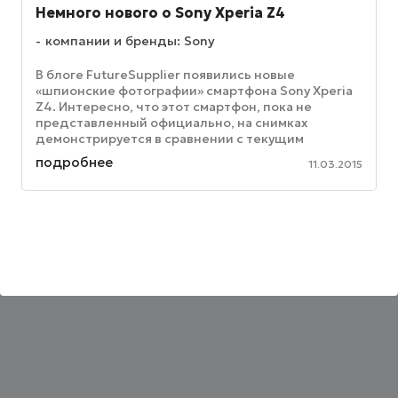
Немного нового о Sony Xperia Z4
компании и бренды: Sony
В блоге FutureSupplier появились новые
«шпионские фотографии» смартфона Sony Xperia
Z4. Интересно, что этот смартфон, пока не
представленный официально, на снимках
демонстрируется в сравнении с текущим
флагманским устройством компании – Sony Xperia
подробнее
11.03.2015
...