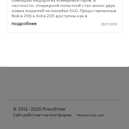
помощью недорогих коммуникаторов. В
частности, очередной попыткой стал анонс двух
новых моделей из линейки S40. Представленные
Nokia 206 и Asha 205 доступны как в
модификации с поддержкой одной карты SIM, ...
подробнее
28.11.2012
©
2012−2026 PressEnter
Сайт работает на платформе
Nestorclub.com