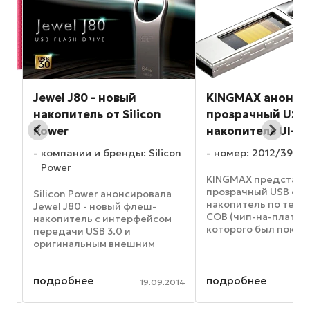
Jewel J80 - новый
KINGMAX анонси
накопитель от Silicon
прозрачный USB
Power
накопитель UI-05
компании и бренды: Silicon
номер: 2012/39
Power
KINGMAX представи
прозрачный USB фл
Silicon Power анонсировала
накопитель по техн
Jewel J80 - новый флеш-
COB (чип-на-плате),
накопитель с интерфейсом
которого был показа
передачи USB 3.0 и
Computex 2012 и пр
оригинальным внешним
огромное внимание.
а
дизайном. Jewel J80 может
UI-05 чип укрыт под
69.
похвастаться современным
прозрачным стеклом
подробнее
подробнее
в
исполнением и простыми,
012
19.09.2014
этом корпус пыле- и
стройными формами своего
водонепроницаем ..
металлического корпуса и