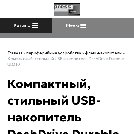
Каталог
Меню
Главная
»
периферийные устройства
»
флеш-накопители
»
Компактный, стильный USB-накопитель DashDrive Durable
UD310
Компактный,
стильный USB-
накопитель
DashDrive Durable