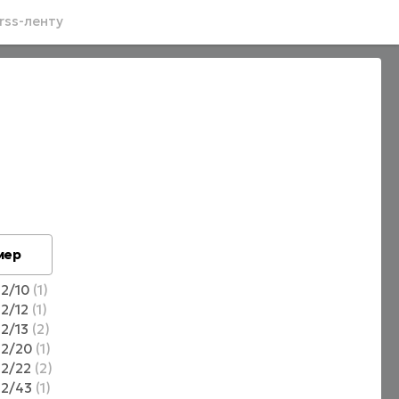
rss-ленту
мер
12/10
1
12/12
1
12/13
2
12/20
1
12/22
2
12/43
1