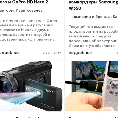
ero и GoPro HD Hero 2
камкордеры Samsung
W350
авторы: Иван Ковалев
компании и бренды: S
сть у меня три приятеля. Один
ивет в Америке и регулярно
Текущий год выдается
риезжает в Минск с двумя
плодотворным на разраб
елями: навестить друзей и
защищенных средств
одственников и… прыгнуть с
персональной электрони
арашютом. Второй с
Свою лепту добавляет и
арашютом не прыгает, но дико
южнокорейская Samsung
одробнее
подробнее
юбит подводную охоту, да и
07.06.2012
представившая компакт
ообще – понырять всласть в ...
видеокамеру HMX-W350, 
поступит в продажу в
ближайшем времени по 
порядка ...