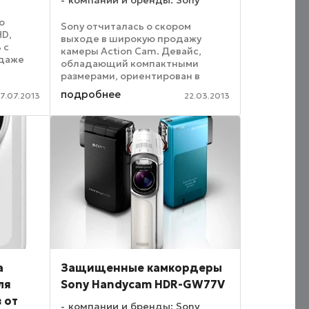
компании и бренды: Sony
ю
Sony отчиталась о скором
HD,
выходе в широкую продажу
 с
камеры Action Cam. Девайс,
одаже
обладающий компактными
е могут
размерами, ориентирован в
первую очередь на любителей
подробнее
roid, и
17.07.2013
22.03.2013
экстремального спорта. Такую
ии
камеру запросто можно
закрепить на голове, например,
на шлеме, и ...
а
Защищенные камкордеры
ля
Sony Handycam HDR-GW77V
 от
компании и бренды: Sony