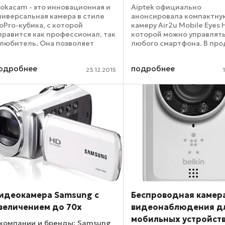
okacam - это инновационная и
Aiptek официально
ниверсальная камера в стиле
анонсировала компактну
oPro-кубика, с которой
камеру Air2u Mobile Eyes 
правится как профессионал, так
которой можно управлять
 любитель. Она позволяет
любого смартфона. В пр
осредоточиться
доступны версии, которы
епосредственно на съемке, а
«находить общий язык» с
одробнее
подробнее
е на установке и сложных
устройствами на iOS и And
23.12.2015
астройках. Этот кубик размером
подойдут для организац
...
недорогой ...
идеокамера Samsung с
Беспроводная камер
величением до 70х
видеонаблюдения д
мобильных устройств
компании и бренды: Samsung