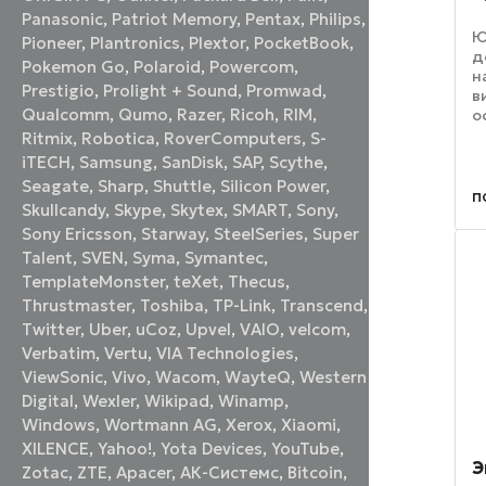
Panasonic
,
Patriot Memory
,
Pentax
,
Philips
,
Ю
Pioneer
,
Plantronics
,
Plextor
,
PocketBook
,
д
Pokemon Go
,
Polaroid
,
Powercom
,
н
Prestigio
,
Prolight + Sound
,
Promwad
,
в
Qualcomm
,
Qumo
,
Razer
,
Ricoh
,
RIM
,
о
с
Ritmix
,
Robotica
,
RoverComputers
,
S-
I
iTECH
,
Samsung
,
SanDisk
,
SAP
,
Scythe
,
к
Seagate
,
Sharp
,
Shuttle
,
Silicon Power
,
д
п
Skullcandy
,
Skype
,
Skytex
,
SMART
,
Sony
,
C
Sony Ericsson
,
Starway
,
SteelSeries
,
Super
Talent
,
SVEN
,
Syma
,
Symantec
,
TemplateMonster
,
teXet
,
Thecus
,
Thrustmaster
,
Toshiba
,
TP-Link
,
Transcend
,
Twitter
,
Uber
,
uCoz
,
Upvel
,
VAIO
,
velcom
,
Verbatim
,
Vertu
,
VIA Technologies
,
ViewSonic
,
Vivo
,
Wacom
,
WayteQ
,
Western
Digital
,
Wexler
,
Wikipad
,
Winamp
,
Windows
,
Wortmann AG
,
Xerox
,
Xiaomi
,
XILENCE
,
Yahoo!
,
Yota Devices
,
YouTube
,
Э
Zotac
,
ZTE
,
Аpacer
,
АК-Системс
,
Вitcoin
,