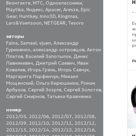
H
Вконтакте
,
МТС
,
Одноклассники
,
Playtika
,
Яндекс
,
Apacer
,
Aresze
,
Epic
Gear
,
Huntkey
,
Inno3D
,
Kingmax
,
Lars&Vaensoon
,
NETGEAR
,
Tesoro
Е
ж
п
авторы
ц
Faina
,
Samael
,
vjuen
,
Александр
р
Гуриненко
,
александр островцов
,
Антон
п
п
Платов
,
Василий Запотылок
,
Денис
п
л
Лавникевич
,
Дмитрий Саевич
,
Иван
в
Ковалев
,
Игорь Грень
,
Игорь Савчук
,
Маргарита Парфинчук
,
Михаил
Мощенский
,
Ольга Кирюшкина
,
Роман
Арбузов
,
Сергей Зозуля
,
Сергей Золотов
,
Сергей Смирнов
,
Татьяна Кравченко
номер
2012/05
,
2012/06
,
2012/07
,
2012/08
,
2012/09
,
2012/10
,
2012/11
,
2012/12
,
2012/13
,
2012/14
,
2012/15
,
2012/16
,