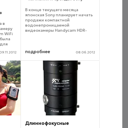
В конце текущего месяца
в
японская Sony планирует начать
продажи компактной
а в
водонепроницаемой
камеру
видеокамеры Handycam HDR-
m WiFi
GW77V, которая поддерживает
 была
запись видео высокой четкости
 для
в формате Full HD (1920х1080
онами и
пикселей). Устройство будет
подробнее
09.11.2012
08.06.2012
ами.
комплектоваться ...
,
Длиннофокусные