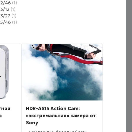
12/46
1
13/12
1
13/27
1
15/46
1
тная
HDR-AS15 Action Cam:
а
«экстремальная» камера от
Sony