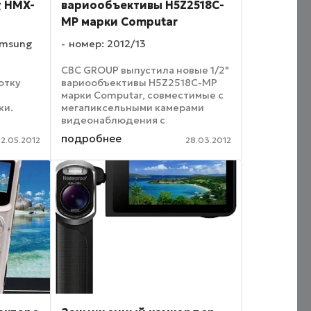
 HMX-
вариообъективы H5Z2518C-
MP марки Computar
amsung
номер: 2012/13
CBC GROUP выпустила новые 1/2"
отку
вариообъективы H5Z2518C-MP
марки Computar, совместимые с
ки.
мегапиксельными камерами
видеонаблюдения с
,
разрешением до 3 МР. Новые
подробнее
22.05.2012
28.03.2012
ную
длиннофокусные
которая
вариообъективы Computar
H5Z2518C-MP созданы для
цене
установки на камеры, которые ...