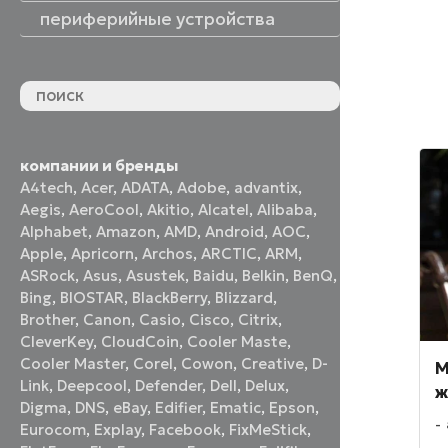
периферийные устройства
периферийные устройства
акустические системы
принтеры и МФУ
оптические приводы
графические планшеты
флеш-накопители
устройства ввода
наушники и гарнитуры
смотреть все
компании и бренды
A4tech
,
Acer
,
ADATA
,
Adobe
,
advantix
,
Aegis
,
AeroCool
,
Akitio
,
Alcatel
,
Alibaba
,
Alphabet
,
Amazon
,
AMD
,
Android
,
AOC
,
Apple
,
Apricorn
,
Archos
,
ARCTIC
,
ARM
,
ASRock
,
Asus
,
Asustek
,
Baidu
,
Belkin
,
BenQ
,
Bing
,
BIOSTAR
,
BlackBerry
,
Blizzard
,
Brother
,
Canon
,
Casio
,
Cisco
,
Citrix
,
CleverKey
,
CloudCoin
,
Cooler Maste
,
Cooler Master
,
Corel
,
Cowon
,
Creative
,
D-
M
Link
,
Deepcool
,
Defender
,
Dell
,
Delux
,
ж
Digma
,
DNS
,
eBay
,
Edifier
,
Ematic
,
Epson
,
Eurocom
,
Explay
,
Facebook
,
FixMeStick
,