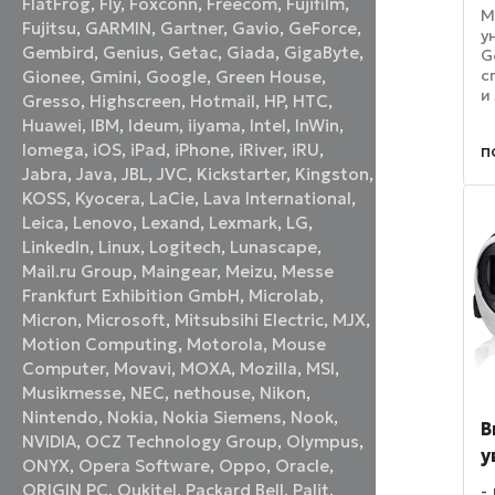
FlatFrog
,
Fly
,
Foxconn
,
Freecom
,
Fujifilm
,
M
Fujitsu
,
GARMIN
,
Gartner
,
Gavio
,
GeForce
,
у
Gembird
,
Genius
,
Getac
,
Giada
,
GigaByte
,
G
с
Gionee
,
Gmini
,
Google
,
Green House
,
и
Gresso
,
Highscreen
,
Hotmail
,
HP
,
HTC
,
с
Huawei
,
IBM
,
Ideum
,
iiyama
,
Intel
,
InWin
,
н
Iomega
,
iOS
,
iPad
,
iPhone
,
iRiver
,
iRU
,
п
н
Jabra
,
Java
,
JBL
,
JVC
,
Kickstarter
,
Kingston
,
н
в 
KOSS
,
Kyocera
,
LaCie
,
Lava International
,
Leica
,
Lenovo
,
Lexand
,
Lexmark
,
LG
,
LinkedIn
,
Linux
,
Logitech
,
Lunascape
,
Mail.ru Group
,
Maingear
,
Meizu
,
Messe
Frankfurt Exhibition GmbH
,
Microlab
,
Micron
,
Microsoft
,
Mitsubsihi Electric
,
MJX
,
Motion Computing
,
Motorola
,
Mouse
Computer
,
Movavi
,
MOXA
,
Mozilla
,
MSI
,
Musikmesse
,
NEC
,
nethouse
,
Nikon
,
Nintendo
,
Nokia
,
Nokia Siemens
,
Nook
,
В
NVIDIA
,
OCZ Technology Group
,
Olympus
,
у
ONYX
,
Opera Software
,
Oppo
,
Oracle
,
ORIGIN PC
,
Oukitel
,
Packard Bell
,
Palit
,