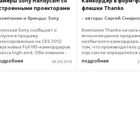
амеры Sony Handycam со
Камкордер в форм-ф
строенными проекторами
флешки Thanko
компании и бренды: Sony
авторы: Сергей Смирно
понская Sony сообщает о
Компания Thanko начала 
апуске в продажу
японском рынке продаж
нонсированных на CES 2012
необычного камкордера.
вух новых Full HD-камкордеров
том, что производитель 
ласса high-end. Обе новинки -
пор сам не определился с
andycam HDR-PJ760V и
как лучше называть под
одробнее
подробнее
26.03.2012
2
andycam HDR-PJ710V –
форм-фактор: форм-факт
тличаются от своих
флеш-накопителя, или ж
онкурентов тем, что они
шариковой ручки. Новый
снащены встроенными в ...
...