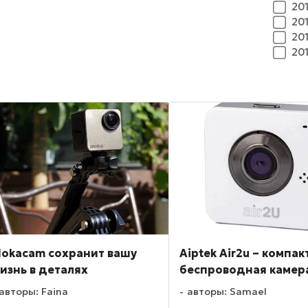
20
20
20
20
okacam сохранит вашу
Aiptek Air2u – компак
изнь в деталях
беспроводная камер
авторы: Faina
авторы: Samael