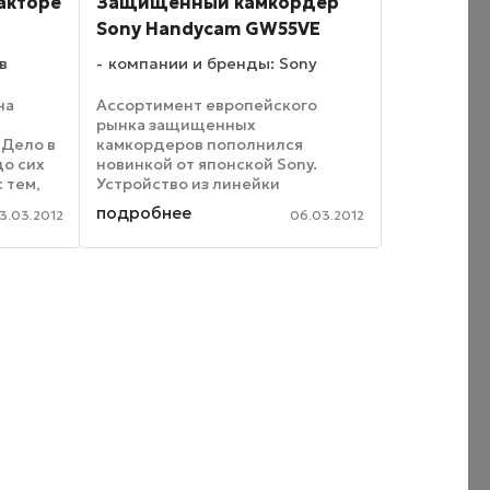
акторе
Защищенный камкордер
Sony Handycam GW55VE
в
компании и бренды: Sony
на
Ассортимент европейского
и
рынка защищенных
 Дело в
камкордеров пополнился
до сих
новинкой от японской Sony.
 тем,
Устройство из линейки
обный
Handycam умеет записывать
подробнее
3.03.2012
06.03.2012
ор
видео в разрешении Full HD и
е
имеет прочный корпус,
 Thanko
соответствующий стандарту
MIL-STD 810F, что означает ...