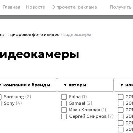
Главная
Новости
О проекте, реклама
Получить 
вная
»
цифровое фото и видео
»
видеокамеры
идеокамеры
компании и бренды
авторы
но
Samsung
2
Faina
1
20
Sony
4
Samael
2
20
Иван Ковалев
1
20
Сергей Смирнов
7
20
20
20