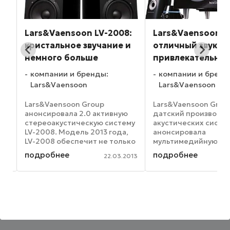
 –
Lars&Vaensoon LV-2008:
Lars&Vaensoon LV
кристальное звучание и
отличный звук п
немного больше
привлекательной
компании и бренды:
компании и бренд
Lars&Vaensoon
Lars&Vaensoon
Lars&Vaensoon Group
Lars&Vaensoon Grou
ю
анонсировала 2.0 активную
датский производи
стереоакустическую систему
акустических систе
му
LV-2008. Модель 2013 года,
анонсировала
LV-2008 обеспечит не только
мультимедийную
т
максимально качественный
акустическую систем
подробнее
подробнее
013
22.03.2013
звук уровня Hi-Fi, но и
2106. Активная акус
обладает всеми
система 2.1. от Lars
я,
современными
предоставляет
7
мультимедийными фишками.
пользователем воз
Акустика ...
наслаждаться чисты
за ...