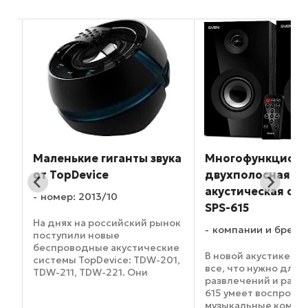
ny
Маленькие гиганты звука
Многофункциона
от TopDevice
двухполосная 2.
акустическая си
номер: 2013/10
SPS-615
На днях на российский рынок
компании и бренд
поступили новые
ми
беспроводные акустические
В новой акустике от
системы TopDevice: TDW-201,
в
все, что нужно для
TDW-211, TDW-221. Они
ной
развлечений и работ
созданы по инновационной
ии
615 умеет воспроиз
технологии, благодаря
музыкальные композ