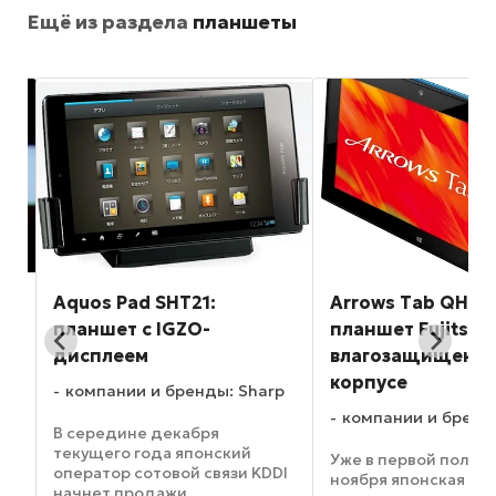
Ещё из раздела
планшеты
d
Aquos Pad SHT21:
Arrows Tab QH55:
планшет с IGZO-
планшет Fujitsu 
дисплеем
влагозащищенн
корпусе
e
компании и бренды: Sharp
компании и бренды
9
В середине декабря
текущего года японский
Уже в первой полов
оператор сотовой связи KDDI
ноября японская Fuji
начнет продажи