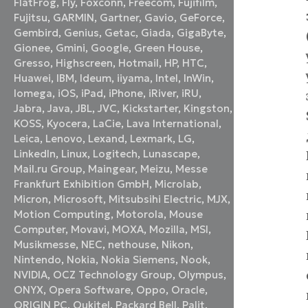
FlatFrog
,
Fly
,
Foxconn
,
Freecom
,
Fujifilm
,
Fujitsu
,
GARMIN
,
Gartner
,
Gavio
,
GeForce
,
Gembird
,
Genius
,
Getac
,
Giada
,
GigaByte
,
Gionee
,
Gmini
,
Google
,
Green House
,
Gresso
,
Highscreen
,
Hotmail
,
HP
,
HTC
,
Huawei
,
IBM
,
Ideum
,
iiyama
,
Intel
,
InWin
,
Iomega
,
iOS
,
iPad
,
iPhone
,
iRiver
,
iRU
,
Jabra
,
Java
,
JBL
,
JVC
,
Kickstarter
,
Kingston
,
KOSS
,
Kyocera
,
LaCie
,
Lava International
,
Leica
,
Lenovo
,
Lexand
,
Lexmark
,
LG
,
LinkedIn
,
Linux
,
Logitech
,
Lunascape
,
Mail.ru Group
,
Maingear
,
Meizu
,
Messe
Frankfurt Exhibition GmbH
,
Microlab
,
Micron
,
Microsoft
,
Mitsubsihi Electric
,
MJX
,
Motion Computing
,
Motorola
,
Mouse
Computer
,
Movavi
,
MOXA
,
Mozilla
,
MSI
,
Musikmesse
,
NEC
,
nethouse
,
Nikon
,
Nintendo
,
Nokia
,
Nokia Siemens
,
Nook
,
NVIDIA
,
OCZ Technology Group
,
Olympus
,
ONYX
,
Opera Software
,
Oppo
,
Oracle
,
ORIGIN PC
,
Oukitel
,
Packard Bell
,
Palit
,