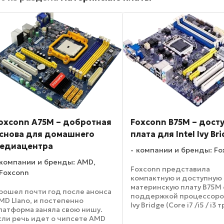
oxconn A75M – добротная
Foxconn B75M – дост
снова для домашнего
плата для Intel Ivy Br
едиацентра
компании и бренды: Fo
компании и бренды: AMD,
Foxconn представила
Foxconn
компактную и доступную
материнскую плату B75M 
рошел почти год после анонса
поддержкой процессоров
MD LIano, и постепенно
Ivy Bridge (Core i7 /i5 / i3
латформа заняла свою нишу.
поколения). Выполненная
сли речь идет о чипсете AMD
формфакторе microATX, 