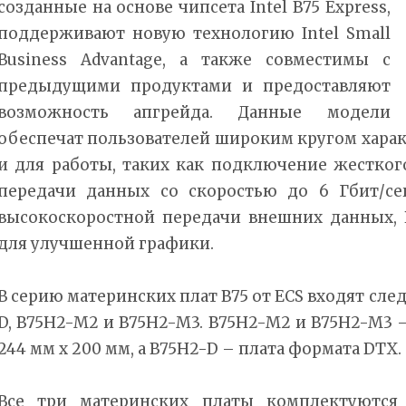
созданные на основе чипсета Intel B75 Express,
поддерживают новую технологию Intel Small
Business Advantage, а также совместимы с
предыдущими продуктами и предоставляют
возможность апгрейда. Данные модели
обеспечат пользователей широким кругом характ
и для работы, таких как подключение жесткого
передачи данных со скоростью до 6 Гбит/се
высокоскоростной передачи внешних данных, PCI
для улучшенной графики.
В серию материнских плат B75 от ECS входят сл
D, B75H2-M2 и B75H2-M3. B75H2-M2 и B75H2-M3 
244 мм x 200 мм, а B75H2-D – плата формата DTX.
Все три материнских платы комплектуются