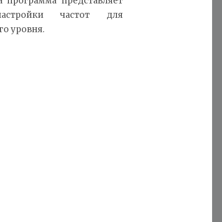
а программа представляет
астройки частот для
о уровня.