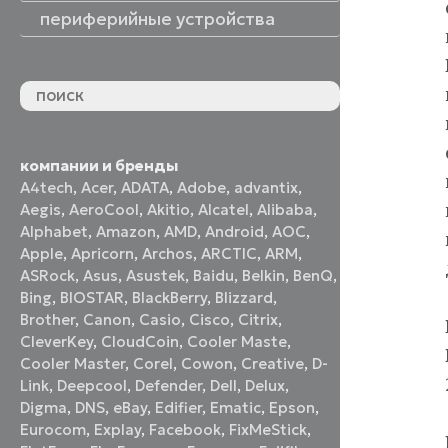
периферийные устройства
периферийные устройства
акустические системы
принтеры и МФУ
оптические приводы
графические планшеты
флеш-накопители
устройства ввода
наушники и гарнитуры
смотреть все
компании и бренды
A4tech
,
Acer
,
ADATA
,
Adobe
,
advantix
,
Aegis
,
AeroCool
,
Akitio
,
Alcatel
,
Alibaba
,
Alphabet
,
Amazon
,
AMD
,
Android
,
AOC
,
Apple
,
Apricorn
,
Archos
,
ARCTIC
,
ARM
,
ASRock
,
Asus
,
Asustek
,
Baidu
,
Belkin
,
BenQ
,
Bing
,
BIOSTAR
,
BlackBerry
,
Blizzard
,
Brother
,
Canon
,
Casio
,
Cisco
,
Citrix
,
CleverKey
,
CloudCoin
,
Cooler Maste
,
Cooler Master
,
Corel
,
Cowon
,
Creative
,
D-
Link
,
Deepcool
,
Defender
,
Dell
,
Delux
,
Digma
,
DNS
,
eBay
,
Edifier
,
Ematic
,
Epson
,
Eurocom
,
Explay
,
Facebook
,
FixMeStick
,