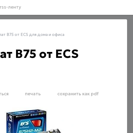
rss-ленту
ат B75 от ECS для дома и офиса
т B75 от ECS
ться
печать
сохранить как pdf