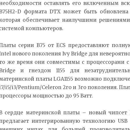
необходимости оставлять его включенным всю
B75H2-D формата DTX может быть обновлена д
которая обеспечивает наилучшими решениями
системой компьютеров.
Платы серии B75 от ECS предоставляют полн
Intel нового поколения Ivy Bridge для невероятн
то же время они совместимы с процессорами с
Bridge и гнездом 1155 для незатруднитель
материнской платы LGA1155 возможно подключен
i7/i5/i3/Pentium/Celeron 2го и 3го поколения. П
процессоры мощностью до 95 Ватт.
В сердце материнской платы – новый чипсет I
предлагает интегрированную технологию USB 
внешних чипах для большей производитель