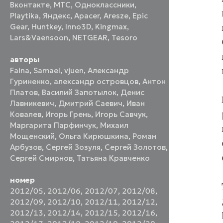
Вконтакте
,
МТС
,
Одноклассники
,
Playtika
,
Яндекс
,
Apacer
,
Aresze
,
Epic
Gear
,
Huntkey
,
Inno3D
,
Kingmax
,
Lars&Vaensoon
,
NETGEAR
,
Tesoro
авторы
Faina
,
Samael
,
vjuen
,
Александр
Гуриненко
,
александр островцов
,
Антон
Платов
,
Василий Запотылок
,
Денис
Лавникевич
,
Дмитрий Саевич
,
Иван
Ковалев
,
Игорь Грень
,
Игорь Савчук
,
Маргарита Парфинчук
,
Михаил
Мощенский
,
Ольга Кирюшкина
,
Роман
Арбузов
,
Сергей Зозуля
,
Сергей Золотов
,
Сергей Смирнов
,
Татьяна Кравченко
номер
2012/05
,
2012/06
,
2012/07
,
2012/08
,
2012/09
,
2012/10
,
2012/11
,
2012/12
,
2012/13
,
2012/14
,
2012/15
,
2012/16
,