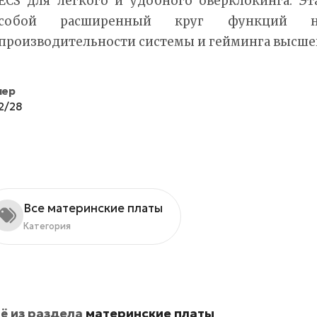
ECS для легкого и удобного оверклокинга. Эт
собой расширенный круг функций н
производительности системы и гейминга высшег
мер
2/28
Все материнские платы
Категория
ё из раздела
материнские платы