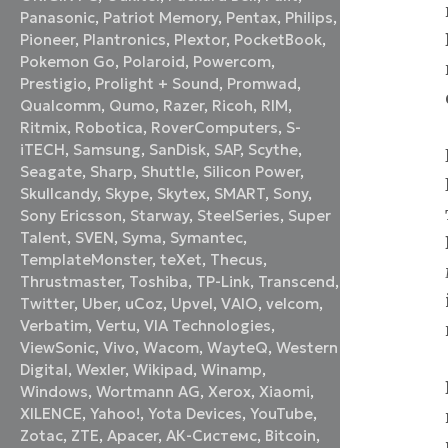
Panasonic
,
Patriot Memory
,
Pentax
,
Philips
,
Pioneer
,
Plantronics
,
Plextor
,
PocketBook
,
Pokemon Go
,
Polaroid
,
Powercom
,
Prestigio
,
Prolight + Sound
,
Promwad
,
Qualcomm
,
Qumo
,
Razer
,
Ricoh
,
RIM
,
Ritmix
,
Robotica
,
RoverComputers
,
S-
iTECH
,
Samsung
,
SanDisk
,
SAP
,
Scythe
,
Seagate
,
Sharp
,
Shuttle
,
Silicon Power
,
Skullcandy
,
Skype
,
Skytex
,
SMART
,
Sony
,
Sony Ericsson
,
Starway
,
SteelSeries
,
Super
Talent
,
SVEN
,
Syma
,
Symantec
,
TemplateMonster
,
teXet
,
Thecus
,
Thrustmaster
,
Toshiba
,
TP-Link
,
Transcend
,
Twitter
,
Uber
,
uCoz
,
Upvel
,
VAIO
,
velcom
,
Verbatim
,
Vertu
,
VIA Technologies
,
ViewSonic
,
Vivo
,
Wacom
,
WayteQ
,
Western
Digital
,
Wexler
,
Wikipad
,
Winamp
,
Windows
,
Wortmann AG
,
Xerox
,
Xiaomi
,
XILENCE
,
Yahoo!
,
Yota Devices
,
YouTube
,
Zotac
,
ZTE
,
Аpacer
,
АК-Системс
,
Вitcoin
,