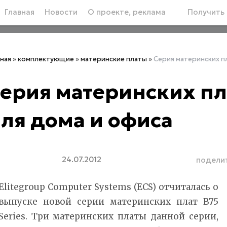
Главная
Новости
О проекте, реклама
Получить 
вная
»
комплектующие
»
материнские платы
»
Cерия материнских пл
ерия материнских пла
ля дома и офиса
24.07.2012
подели
Elitegroup Computer Systems (ECS) отчиталась о
выпуске новой серии материнских плат B75
Series. Три материнских платы данной серии,