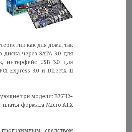
еристик как для дома, так
 диска через SATA 3.0 для
к, интерфейс USB 3.0 для
 Express 3.0 и DirectX 11
едующие три модели: B75H2-
– платы формата Micro ATX
 программным средством