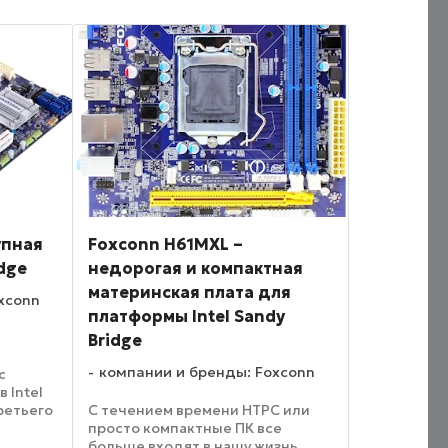
упная
Foxconn H61MXL –
idge
недорогая и компактная
материнская плата для
xconn
платформы Intel Sandy
Bridge
компании и бренды: Foxconn
с
 Intel
 третьего
С течением времени HTPC или
 в
просто компактные ПК все
плата
больше входят в нашу жизнь.