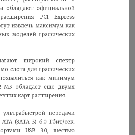
ты обладают официальной
расширения PCI Express
могут извлечь максимум как
ных моделей графических
лагают широкий спектр
мо слота для графических
т похвалиться как минимум
H2-M3 обладает еще двумя
евших карт расширения.
я ультрабыстрой передачи
TA (SATA 3) 6.0 Гбит/сек.
ортами USB 3.0, шестью