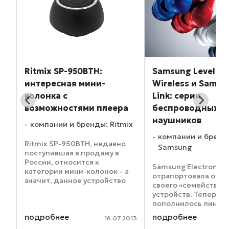
Ritmix SP-950BTH:
Samsung Level O
-
интересная мини-
Wireless и Samsu
колонка с
Link: серии
возможностями плеера
беспроводных
наушников
ix
компании и бренды: Ritmix
компании и бренд
но
Ritmix SP-950BTH, недавно
Samsung
P-
поступившая в продажу в
ой
России, относится к
Samsung Electronics
категории мини-колонок – а
отрапортовала о р
значит, данное устройство
своего «семейства»
может похвастаться очень
устройств. Теперь о
компактным корпусом.
пополнилось линей
им
Причем выглядит оно еще и
беспроводных науш
подробнее
подробнее
очень стильно – в том числе
014
16.07.2013
Samsung Level On Wi
благодаря тому, что корпус ...