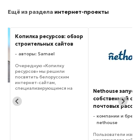
Ещё из раздела
интернет-проекты
ресурсов: обзор
ьных сайтов
Samael
 «Копилку
 мы решили
белорусским
айтам,
ирующимся на
Nethouse запустил
Нов
ой технике, а
собственный сервис
ругой специальной
ко
ак выяснилось, в
почтовых рассылок
Fa
ких ресурсов
компании и бренды:
ного, потому мы
Сег
 вашему ...
nethouse
без
род
Пользователи известного
кон
конструктора сайтов для