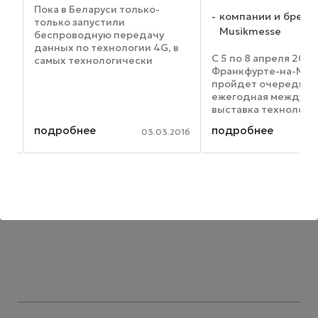
Пока в Беларуси только-
компании и бренд
только запустили
Musikmesse
беспроводную передачу
 не
данных по технологии 4G, в
С 5 по 8 апреля 2016
самых технологически
Франкфурте-на-Май
развитых странах мира уже
пройдет очередная
обсуждается переход к
мое
ежегодная междуна
технологиям 5G. Что же это
выставка технологий
такое? Со стороны многим
для проведения зр
кажется, что 5G – это просто
е
подробнее
подробнее
2016
03.03.2016
мероприятий Proligh
более ...
2016. Задолго до о
выставки многие к
игроки из всех сегмен