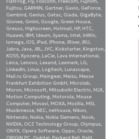
FlatFrog
,
Fly
,
Foxconn
,
Freecom
,
Fujifilm
,
Fujitsu
,
GARMIN
,
Gartner
,
Gavio
,
GeForce
,
Gembird
,
Genius
,
Getac
,
Giada
,
GigaByte
,
Gionee
,
Gmini
,
Google
,
Green House
,
Gresso
,
Highscreen
,
Hotmail
,
HP
,
HTC
,
Huawei
,
IBM
,
Ideum
,
iiyama
,
Intel
,
InWin
,
Iomega
,
iOS
,
iPad
,
iPhone
,
iRiver
,
iRU
,
Jabra
,
Java
,
JBL
,
JVC
,
Kickstarter
,
Kingston
,
KOSS
,
Kyocera
,
LaCie
,
Lava International
,
Leica
,
Lenovo
,
Lexand
,
Lexmark
,
LG
,
LinkedIn
,
Linux
,
Logitech
,
Lunascape
,
Mail.ru Group
,
Maingear
,
Meizu
,
Messe
Frankfurt Exhibition GmbH
,
Microlab
,
Micron
,
Microsoft
,
Mitsubsihi Electric
,
MJX
,
Motion Computing
,
Motorola
,
Mouse
Computer
,
Movavi
,
MOXA
,
Mozilla
,
MSI
,
Musikmesse
,
NEC
,
nethouse
,
Nikon
,
Nintendo
,
Nokia
,
Nokia Siemens
,
Nook
,
NVIDIA
,
OCZ Technology Group
,
Olympus
,
ONYX
,
Opera Software
,
Oppo
,
Oracle
,
ORIGIN PC
,
Oukitel
,
Packard Bell
,
Palit
,