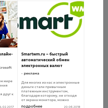
расстройства. Мы сами, как и уже
два миллиарда наших ...
нлайн-
Smartwm.ru – быстрый
автоматический обмен
электронных валют
crosoft
реклама
ем мире
Для многих из нас и электронные
ения
деньги стали привычным
платежным инструментом,
 друг к
благодаря которому, не отходя
ациях.
от экрана монитора, можно
ела
расплачиваться за различные
подробнее
вание,
4.02.2017
20.06.2018