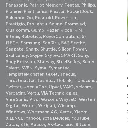
Panasonic
,
Patriot Memory
,
Pentax
,
Philips
,
Pioneer
,
Plantronics
,
Plextor
,
PocketBook
,
Pokemon Go
,
Polaroid
,
Powercom
,
Prestigio
,
Prolight + Sound
,
Promwad
,
Qualcomm
,
Qumo
,
Razer
,
Ricoh
,
RIM
,
Ritmix
,
Robotica
,
RoverComputers
,
S-
iTECH
,
Samsung
,
SanDisk
,
SAP
,
Scythe
,
Seagate
,
Sharp
,
Shuttle
,
Silicon Power
,
Skullcandy
,
Skype
,
Skytex
,
SMART
,
Sony
,
Sony Ericsson
,
Starway
,
SteelSeries
,
Super
Talent
,
SVEN
,
Syma
,
Symantec
,
TemplateMonster
,
teXet
,
Thecus
,
Thrustmaster
,
Toshiba
,
TP-Link
,
Transcend
,
Twitter
,
Uber
,
uCoz
,
Upvel
,
VAIO
,
velcom
,
Verbatim
,
Vertu
,
VIA Technologies
,
ViewSonic
,
Vivo
,
Wacom
,
WayteQ
,
Western
Digital
,
Wexler
,
Wikipad
,
Winamp
,
Windows
,
Wortmann AG
,
Xerox
,
Xiaomi
,
XILENCE
,
Yahoo!
,
Yota Devices
,
YouTube
,
Zotac
,
ZTE
,
Аpacer
,
АК-Системс
,
Вitcoin
,