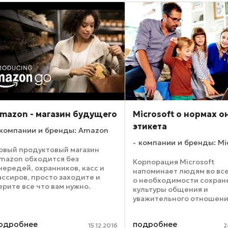
роведенного в соцсетях, у
еловека 80% тратится на
ассказы о своих ...
mazon - магазин будущего
Microsoft о нормах о
этикета
компании и бренды: Amazon
компании и бренды: Mi
овый продуктовый магазин
mazon обходится без
Корпорация Microsoft
чередей, охранников, касс и
напоминает людям во вс
ассиров, просто заходите и
о необходимости сохран
ерите все что вам нужно.
культуры общения и
озможно, нам показали вариант
уважительного отношения
озничной торговли будущего.
другу в онлайн-коммуник
игант интернет-торговли
Компания Microsoft пров
mazon открыл в Сиэтле свой ...
одробнее
подробнее
международное исследо
15.12.2016
2