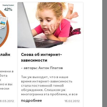
нлайн
Снова об интернет-
зависимости
авторы: Антон Платов
ремени в
бота
Так уж выходит, что в наше
и
время интернет-зависимость
но и вы
стала постоянной темой
чески
обсуждения. Слишком уж
 Это
многогранна эта проблема, и все
м не
больше людей оказываются в
подробнее
19.03.2012
16.02.2012
плену этого психологического
ы ...