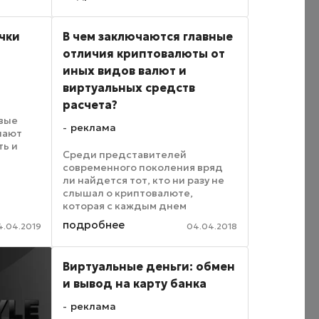
товары и услуги, оплачивать
штрафы, госпошлины и так
далее. Преимущества быстрого
чки
В чем заключаются главные
...
отличия криптовалюты от
иных видов валют и
виртуальных средств
расчета?
овые
реклама
чают
ть и
Среди представителей
современного поколения вряд
ли найдется тот, кто ни разу не
слышал о криптовалюте,
ых
которая с каждым днем
становится все более
зделия,
подробнее
4.04.2019
04.04.2018
популярной и востребованной. В
ить ...
свою очередь, криптовалюта
являет собой альтернативный
Виртуальные деньги: обмен
вариант реальным ...
и вывод на карту банка
реклама