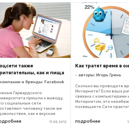
оцсети также
Как тратят время в о
ритягательны, как и пища
авторы: Игорь Грень
компании и бренды: Facebook
Сколько вы проводите в
Интернете? Если ваша ра
ченые Гарвардского
связана с компьютерами 
ниверситета пришли к выводу,
Интернетом, это неизбеж
то социальные сети
посвящаете Сети практи
оставляют человеку такое же
все часы бодрствования.
довольствие, как и вкусная
понятно и объяснимо. Те
ища. По подсчетам
одробнее
подробнее
менее, вы когда-нибудь
11.05.2012
пециалистов, из времени,
задумывались о том, что в