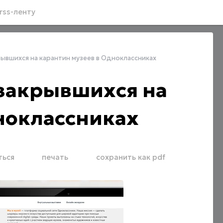
rss-ленту
рывшихся на карантин музеев в Одноклассниках
 закрывшихся на
ноклассниках
ться
печать
сохранить как pdf