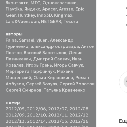
Вконтакте
,
МТС
,
Одноклассники
,
Playtika
,
Яндекс
,
Apacer
,
Aresze
,
Epic
Gear
,
Huntkey
,
Inno3D
,
Kingmax
,
Lars&Vaensoon
,
NETGEAR
,
Tesoro
авторы
Faina
,
Samael
,
vjuen
,
Александр
Гуриненко
,
александр островцов
,
Антон
Платов
,
Василий Запотылок
,
Денис
Лавникевич
,
Дмитрий Саевич
,
Иван
Ковалев
,
Игорь Грень
,
Игорь Савчук
,
Маргарита Парфинчук
,
Михаил
Мощенский
,
Ольга Кирюшкина
,
Роман
Арбузов
,
Сергей Зозуля
,
Сергей Золотов
,
Сергей Смирнов
,
Татьяна Кравченко
номер
2012/05
,
2012/06
,
2012/07
,
2012/08
,
2012/09
,
2012/10
,
2012/11
,
2012/12
,
Ещ
2012/13
,
2012/14
,
2012/15
,
2012/16
,