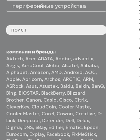
периферийные устройства
периферийные устройства
акустические системы
принтеры и МФУ
оптические приводы
графические планшеты
флеш-накопители
устройства ввода
наушники и гарнитуры
смотреть все
компании и бренды
A4tech
,
Acer
,
ADATA
,
Adobe
,
advantix
,
Aegis
,
AeroCool
,
Akitio
,
Alcatel
,
Alibaba
,
Alphabet
,
Amazon
,
AMD
,
Android
,
AOC
,
Apple
,
Apricorn
,
Archos
,
ARCTIC
,
ARM
,
ASRock
,
Asus
,
Asustek
,
Baidu
,
Belkin
,
BenQ
,
Bing
,
BIOSTAR
,
BlackBerry
,
Blizzard
,
Brother
,
Canon
,
Casio
,
Cisco
,
Citrix
,
CleverKey
,
CloudCoin
,
Cooler Maste
,
Cooler Master
,
Corel
,
Cowon
,
Creative
,
D-
Link
,
Deepcool
,
Defender
,
Dell
,
Delux
,
Digma
,
DNS
,
eBay
,
Edifier
,
Ematic
,
Epson
,
Eurocom
,
Explay
,
Facebook
,
FixMeStick
,