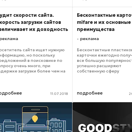
которое показало, что
пользователи ...
удит скорости сайта.
Бесконтактные карто
корость загрузки сайтов
mifare и их основные
величивает их доходность
преимущества
реклама
реклама
осетитель сайта ищет нужную
Бесконтактные пластик
нформацию, но поскольку
карточки ежегодно полу
редложений в поисковике по
все большую популярнос
апросу очень много, при
успешно расширяют
адержке загрузки более чем на
собственную сферу
 секунды большинство
эксплуатации. За счёт
осетителей переходит на
современных электронн
ругой сайт. Если сайт
микрочипов, которые
оммерческий, он теряет
встраиваются в корпус и
одробнее
подробнее
11.07.2018
2
отенциальных ...
смарт-карточки могут хран