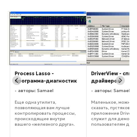
ма
Process Lasso -
DriverView - спис
программа-диагностик
драйверов
авторы: Samael
авторы: Samael
Еще одна утилита,
Маленькое, можно 
позволяющая вам лучше
сказать, пустяковое
контролировать процессы,
приложение DriverV
происходящие внутри
служит для демонс
м
вашего «железного друга».
пользователям дра
Программа Process Lasso
для софта, установл
м,
призвана улучшить
ПК. Прежде всего, о