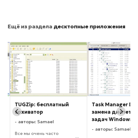
Ещё из раздела
десктопные приложения
бесплатный
Task Manager DeLuxe:
Ant
р
замена диспетчеру
уп
задач Windows
фи
Samael
авторы: Samael
ав
нь часто