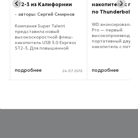
ST2-3 из Калифорнии
накопитель с пи
по Thunderbolt -
авторы: Сергей Смирнов
on
WD анонсировала My
Компания Super Talent
Pro — первый
представила новый
высокопроизводит
высокоскоростной флеш-
портативный двухд
накопитель USB 3.0 Express
накопитель с питан
ST2-3. Для повышенной
ра
шине Thunderbolt,
производительности и
обладающий подде
скоростных показателей при
технологии RAID дл
чтении и передачи данных
компьютеров Mac, 
подробнее
подробнее
устройство,
014
24.07.2012
удовлетворить все
поддерживающее
требования даже сам
интерфейс USB 3.0
SuperSpeed, ...
и