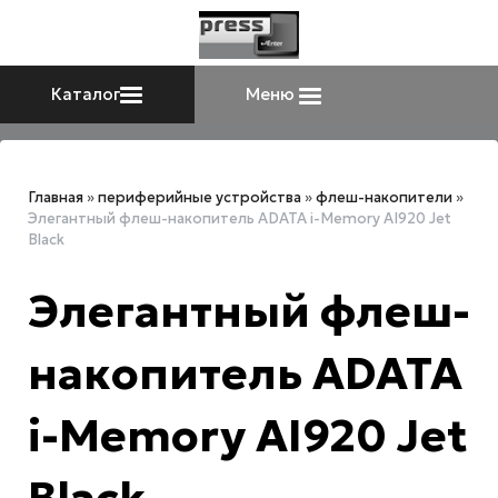
Каталог
Меню
Главная
»
периферийные устройства
»
флеш-накопители
»
Элегантный флеш-накопитель ADATA i-Memory AI920 Jet
Black
Элегантный флеш-
накопитель ADATA
i-Memory AI920 Jet
Black