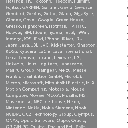
FlatFrog
,
Fly
,
Foxconn
,
Freecom
,
Fujifilm
,
Fujitsu
,
GARMIN
,
Gartner
,
Gavio
,
GeForce
,
Gembird
,
Genius
,
Getac
,
Giada
,
GigaByte
,
Gionee
,
Gmini
,
Google
,
Green House
,
Gresso
,
Highscreen
,
Hotmail
,
HP
,
HTC
,
Huawei
,
IBM
,
Ideum
,
iiyama
,
Intel
,
InWin
,
Iomega
,
iOS
,
iPad
,
iPhone
,
iRiver
,
iRU
,
Jabra
,
Java
,
JBL
,
JVC
,
Kickstarter
,
Kingston
,
KOSS
,
Kyocera
,
LaCie
,
Lava International
,
Leica
,
Lenovo
,
Lexand
,
Lexmark
,
LG
,
LinkedIn
,
Linux
,
Logitech
,
Lunascape
,
Mail.ru Group
,
Maingear
,
Meizu
,
Messe
Frankfurt Exhibition GmbH
,
Microlab
,
Micron
,
Microsoft
,
Mitsubsihi Electric
,
MJX
,
Motion Computing
,
Motorola
,
Mouse
Computer
,
Movavi
,
MOXA
,
Mozilla
,
MSI
,
Musikmesse
,
NEC
,
nethouse
,
Nikon
,
Nintendo
,
Nokia
,
Nokia Siemens
,
Nook
,
NVIDIA
,
OCZ Technology Group
,
Olympus
,
ONYX
,
Opera Software
,
Oppo
,
Oracle
,
ORIGIN PC
,
Oukitel
,
Packard Bell
,
Palit
,