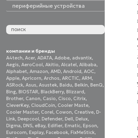
периферийные устройства
периферийные устройства
акустические системы
принтеры и МФУ
оптические приводы
графические планшеты
флеш-накопители
устройства ввода
наушники и гарнитуры
смотреть все
компании и бренды
A4tech
,
Acer
,
ADATA
,
Adobe
,
advantix
,
Aegis
,
AeroCool
,
Akitio
,
Alcatel
,
Alibaba
,
Alphabet
,
Amazon
,
AMD
,
Android
,
AOC
,
Apple
,
Apricorn
,
Archos
,
ARCTIC
,
ARM
,
ASRock
,
Asus
,
Asustek
,
Baidu
,
Belkin
,
BenQ
,
Bing
,
BIOSTAR
,
BlackBerry
,
Blizzard
,
Brother
,
Canon
,
Casio
,
Cisco
,
Citrix
,
CleverKey
,
CloudCoin
,
Cooler Maste
,
Cooler Master
,
Corel
,
Cowon
,
Creative
,
D-
Link
,
Deepcool
,
Defender
,
Dell
,
Delux
,
Digma
,
DNS
,
eBay
,
Edifier
,
Ematic
,
Epson
,
Eurocom
,
Explay
,
Facebook
,
FixMeStick
,