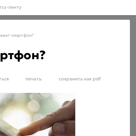
rss-ленту
кажет смартфон?
артфон?
ться
печать
сохранить как pdf