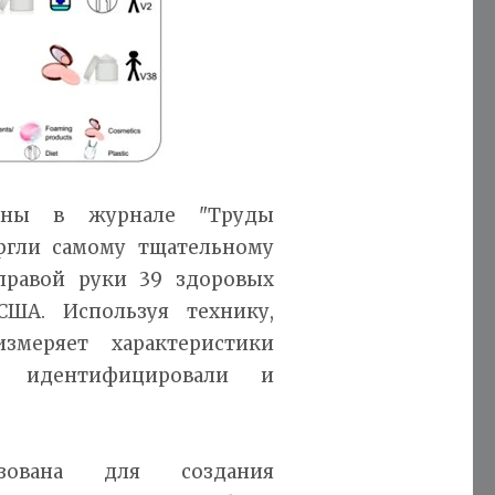
ваны в журнале "Труды
ргли самому тщательному
правой руки 39 здоровых
ША. Используя технику,
змеряет характеристики
 идентифицировали и
зована для создания