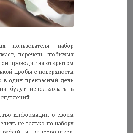
я пользователя, набор
имает, перечень любимых
и он проводит на открытом
нькой пробы с поверхности
о в один прекрасный день
на будут использовать в
еступлений.
ство информации о своем
елить не только по набору
графий и видеороликов,