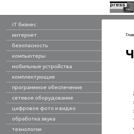
IT бизнес
интернет
Гла
интернет и общество
интернет-технологии
сетевое оборудование
управление интернетом
интернет-проекты
онлайн-казино
безопасность
Ч
компьютеры
мобильные устройства
мобильные устройства
мобильные гаджеты
мобильные телефоны
радиоуправляемые модели
смотреть все
комплектующие
материнские платы
оперативная память
системы охлаждения
смотреть все
блоки питания
жесткие диски
программное обеспечение
программное обеспечение
десктопные приложения
интернет-приложения
мобильные приложения
операционнные системы
серверные приложения
графические редакторы
смотреть все
офисные пакеты
сетевое оборудование
цифровое фото и видео
цифровое фото и видео
зеркальные фотоаппараты
беззеркальные фотоаппараты
цифровые фотоаппараты
цифровые фоторамки
смотреть все
обработка звука
технологии