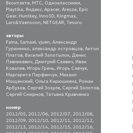
Вконтакте
,
МТС
,
Одноклассники
,
Playtika
,
Яндекс
,
Apacer
,
Aresze
,
Epic
Gear
,
Huntkey
,
Inno3D
,
Kingmax
,
Lars&Vaensoon
,
NETGEAR
,
Tesoro
авторы
Faina
,
Samael
,
vjuen
,
Александр
Гуриненко
,
александр островцов
,
Антон
Платов
,
Василий Запотылок
,
Денис
Лавникевич
,
Дмитрий Саевич
,
Иван
Ковалев
,
Игорь Грень
,
Игорь Савчук
,
Маргарита Парфинчук
,
Михаил
Мощенский
,
Ольга Кирюшкина
,
Роман
Арбузов
,
Сергей Зозуля
,
Сергей Золотов
,
Сергей Смирнов
,
Татьяна Кравченко
номер
2012/05
,
2012/06
,
2012/07
,
2012/08
,
2012/09
,
2012/10
,
2012/11
,
2012/12
,
2012/13
,
2012/14
,
2012/15
,
2012/16
,