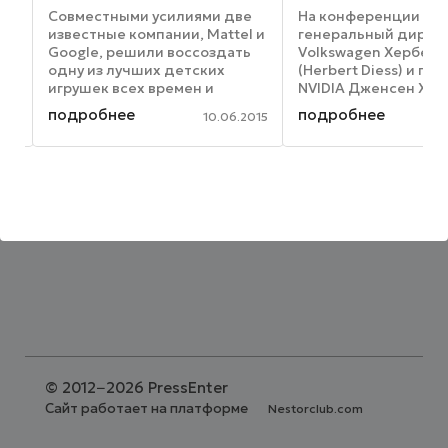
е
Совместными усилиями две
На конференции CES
известные компании, Mattel и
генеральный дирек
Google, решили воссоздать
Volkswagen Херберт
йте
одну из лучших детских
(Herbert Diess) и пр
игрушек всех времен и
NVIDIA Дженсен Хуан
народов. Используя идею,
Huang) рассказали о 
подробнее
подробнее
015
10.06.2015
основанную на Google
искусственный инт
Cardboard, новый View-Master
(ИИ) меняет автомо
позволит детям испытать
промышленность, и
новые интерактивные, ...
продемонстрирова
новинку ...
©
2012−2026 PressEnter
Сайт работает на платформе
Nestorclub.com