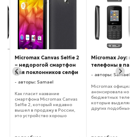
D:
Micromax Canvas Selfie 2
Micromax Joy: н
ой
– недорогой смартфон
телефоны в паке
для поклонников селфи
авторы: Samael
авторы: Samael
Micromax официаль
анонсировала нову
Как гласит название
бюджетных телефон
смартфона Micromax Canvas
которые выделяютс
Selfie 2, который недавно
х
других подобных ус
вышел в продажу в России,
необычной упаковко
это устройство хорошо
т
том, что Micromax J
подходит для селфи.
продаются запаков
Возможность удобно себя
прочные пакеты из 
фотографировать, а также
Как утверждает ...